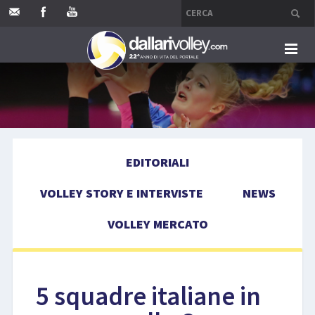
HOME
EDITORIALI
EDITORIALI
VOLLEY STORY E INTERVISTE
VOLLEY STORY E INTERVISTE
NEWS
NEWS
VOLLEY MERCATO
VOLLEY MERCATO
COMPETIZIONI
5 squadre italiane in
EVENTI