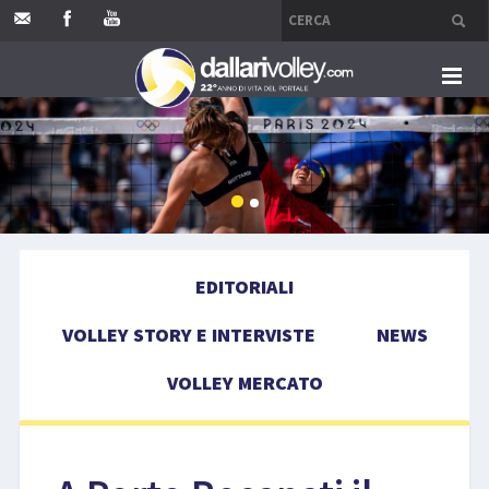
HOME
EDITORIALI
VOLLEY STORY E INTERVISTE
EDITORIALI
NEWS
VOLLEY STORY E INTERVISTE
NEWS
VOLLEY MERCATO
VOLLEY MERCATO
COMPETIZIONI
EVENTI