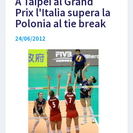
A Taipei al Grand
Prix l'Italia supera la
LIBRI
Polonia al tie break
24/06/2012