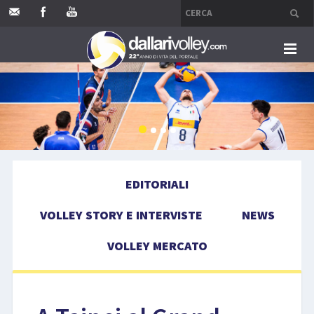
HOME
EDITORIALI
VOLLEY STORY E INTERVISTE
EDITORIALI
NEWS
VOLLEY STORY E INTERVISTE
NEWS
VOLLEY MERCATO
VOLLEY MERCATO
COMPETIZIONI
EVENTI