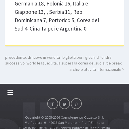
Germania 18, Polonia 16, Italia e
Giappone 13, , Serbia 11, Rep.
Dominicana 7, Portorico 5, Corea del
Sud 4. Cina Taipei e Argentina 0.
precedente:
di nuovo in vendita i biglietti per i giochi di londra
successivo:
world league: l'italia supera la corea del sud al tie break
archivio attività internazionale
DALLARIVOLLEY SOSTIENE
CONTATTI
Copyright © 2005-2026 Complemento Oggetto S.r.l.
TOP RICERCHE
Via Rubiera, 9 - 42018 San Martino in Rio (RE) - Italia
SITE MAP
P.IVA: 02153010356 - C.F. e Registro Imprese di Reggio Emilia