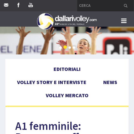
HOME
EDITORIALI
EDITORIALI
VOLLEY STORY E INTERVISTE
VOLLEY STORY E INTERVISTE
NEWS
NEWS
VOLLEY MERCATO
VOLLEY MERCATO
COMPETIZIONI
A1 femminile:
EVENTI