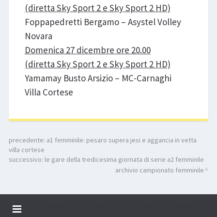
(diretta Sky Sport 2 e Sky Sport 2 HD)
Foppapedretti Bergamo – Asystel Volley
Novara
Domenica 27 dicembre ore 20.00
(diretta Sky Sport 2 e Sky Sport 2 HD)
Yamamay Busto Arsizio – MC-Carnaghi
Villa Cortese
precedente:
a1 femminile: pesaro supera jesi e aggancia in vetta
villa cortese
successivo:
le gare della tredicesima giornata di serie a2 femminile
archivio campionato femminile