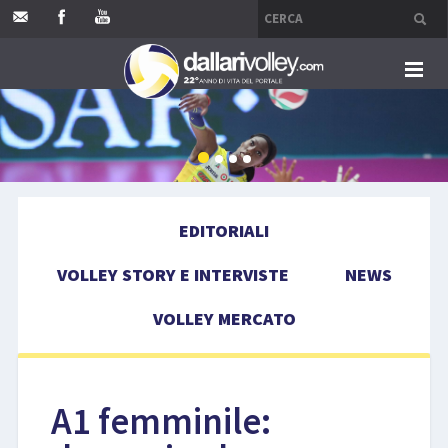
HOME
EDITORIALI
EDITORIALI
VOLLEY STORY E INTERVISTE
VOLLEY STORY E INTERVISTE
NEWS
NEWS
VOLLEY MERCATO
VOLLEY MERCATO
COMPETIZIONI
A1 femminile:
EVENTI