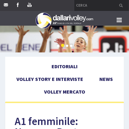
HOME
EDITORIALI
EDITORIALI
VOLLEY STORY E INTERVISTE
VOLLEY STORY E INTERVISTE
NEWS
NEWS
VOLLEY MERCATO
VOLLEY MERCATO
COMPETIZIONI
A1 femminile:
EVENTI