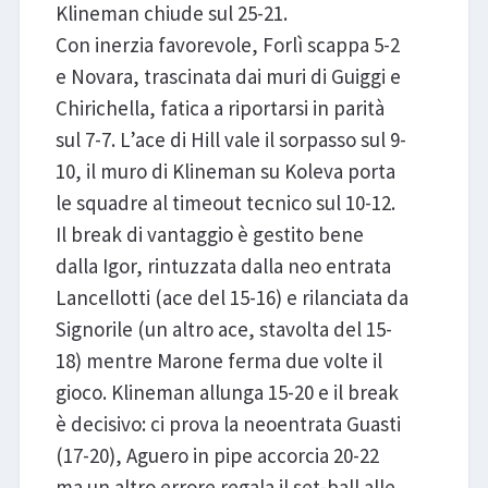
Klineman chiude sul 25-21.
Con inerzia favorevole, Forlì scappa 5-2
e Novara, trascinata dai muri di Guiggi e
Chirichella, fatica a riportarsi in parità
sul 7-7. L’ace di Hill vale il sorpasso sul 9-
10, il muro di Klineman su Koleva porta
le squadre al timeout tecnico sul 10-12.
Il break di vantaggio è gestito bene
dalla Igor, rintuzzata dalla neo entrata
Lancellotti (ace del 15-16) e rilanciata da
Signorile (un altro ace, stavolta del 15-
18) mentre Marone ferma due volte il
gioco. Klineman allunga 15-20 e il break
è decisivo: ci prova la neoentrata Guasti
(17-20), Aguero in pipe accorcia 20-22
ma un altro errore regala il set-ball alle