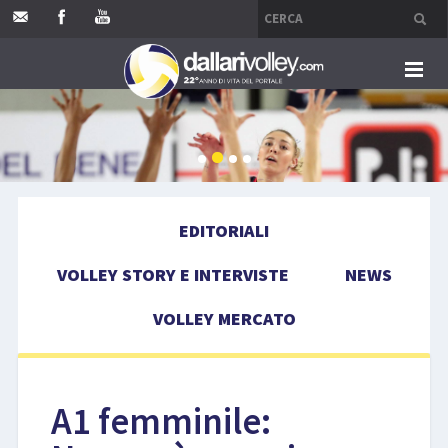
HOME
EDITORIALI
EDITORIALI
VOLLEY STORY E INTERVISTE
VOLLEY STORY E INTERVISTE
NEWS
NEWS
VOLLEY MERCATO
VOLLEY MERCATO
COMPETIZIONI
A1 femminile:
EVENTI