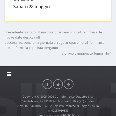
Sabato 28 maggio
precedente:
sabato ultima di regular season di a1 femminile. le
nuove date dei play off
successivo:
penultima giornata di regular season di a1 femminile,
urbino ferma la capolista bergamo
archivio campionato femminile
DALLARIVOLLEY SOSTIENE
CONTATTI
Copyright © 2005-2026 Complemento Oggetto S.r.l.
TOP RICERCHE
Via Rubiera, 9 - 42018 San Martino in Rio (RE) - Italia
SITE MAP
P.IVA: 02153010356 - C.F. e Registro Imprese di Reggio Emilia
n. 02153010356
Capitale Sociale: € 10.000,00 i.v.