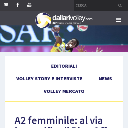
HOME
EDITORIALI
EDITORIALI
VOLLEY STORY E INTERVISTE
VOLLEY STORY E INTERVISTE
NEWS
NEWS
VOLLEY MERCATO
VOLLEY MERCATO
COMPETIZIONI
A2 femminile: al via
EVENTI