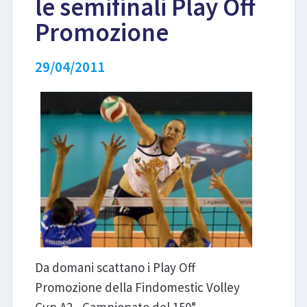
le semifinali Play Off
Promozione
LIBRI
29/04/2011
Da domani scattano i Play Off
Promozione della Findomestic Volley
Cup A2 - Campionato del 150°