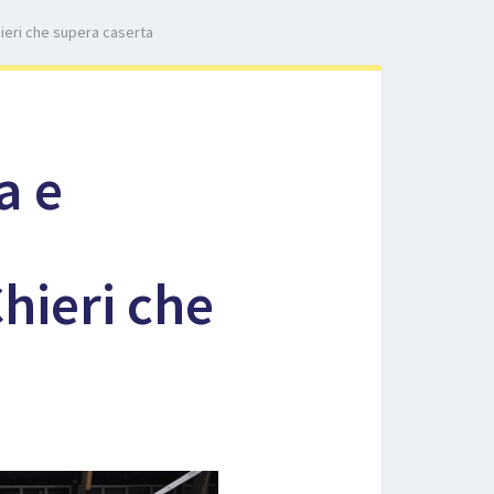
ieri che supera caserta
a e
hieri che