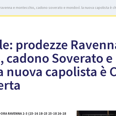
ravenna e montecchio, cadono soverato e mondovì. la nuova capolista è ch
le: prodezze Ravenn
, cadono Soverato e
 nuova capolista è C
erta
RA RAVENNA 2-3 (25-16 18-25 25-18 26-28