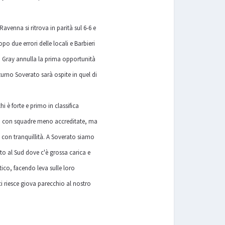
venna si ritrova in parità sul 6-6 e
o due errori delle locali e Barbieri
4. Gray annulla la prima opportunità
urno Soverato sarà ospite in quel di
è forte e primo in classifica
ti con squadre meno accreditate, ma
e con tranquillità. A Soverato siamo
tto al Sud dove c'è grossa carica e
tico, facendo leva sulle loro
i riesce giova parecchio al nostro