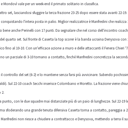
 e Mondovì vale per un week-end il primato solitario in classifica.
attro set, lasciandosi sfuggire la terza frazione 23-25 dopo essere stata avanti 22-
onquistando l'intera posta in palio. Miglior realizzatrice è Manfredini che realizza 
lto bene anche Perinelli con 17 punti. Da segnalare che nel corso dell'incontro coac
el quarto set. Sul fronte di Caserta la top scorer è la banda ucraina Denysova con 
lico fino al 10-10. Con un'efficace azione a muro e delle attaccanti il Fenera Chieri '76
zano un parziale di 3-10 tornano a contatto, finché Manfredini concretizza la seconda
il controllo del set (6-2) e lo mantiene senza farsi più avvicinare. Subendo pochissim
ldi). Sul 22-10 coach Secchi inserisce Colombano e Moretto. La frazione viene chiu
 2.
 a punto, con le due squadre mai distanziate più di un paio di lunghezze. Sul 22-19
tà, ma sfoderando una grande tenuta difensiva Caserta torna a contatto, pareggia a
o Manfredini non riesce a chiudere a contrattacco e Denysova, mettendo a terra il su