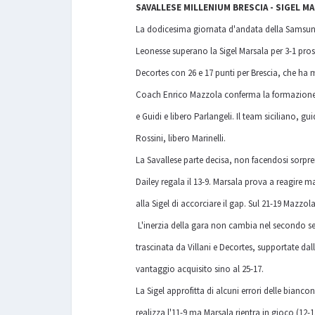
SAVALLESE MILLENIUM BRESCIA - SIGEL MAR
La dodicesima giornata d'andata della Samsung G
Leonesse superano la Sigel Marsala per 3-1 prose
Decortes con 26 e 17 punti per Brescia, che ha 
Coach Enrico Mazzola conferma la formazione di
e Guidi e libero Parlangeli. Il team siciliano, 
Rossini, libero Marinelli.
La Savallese parte decisa, non facendosi sorpren
Dailey regala il 13-9. Marsala prova a reagire m
alla Sigel di accorciare il gap. Sul 21-19 Mazzola
L'inerzia della gara non cambia nel secondo set 
trascinata da Villani e Decortes, supportate dall
vantaggio acquisito sino al 25-17.
La Sigel approfitta di alcuni errori delle bianco
realizza l'11-9 ma Marsala rientra in gioco (12-