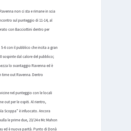
Ravenna non ci sta e rimane in scia
incontro sul punteggio di 11-14, al
erato con Bacciottini dentro per
5-6 con il pubblico che incita a gran
10 sospinte dal calore del pubblico;
imezza lo svantaggio Ravenna ed è
con time out Ravenna. Dentro
vicine nel punteggio con le locali
out per le ospiti. Al rientro,
Pala Scoppa” è infuocato. Ancora
nulla le prime due, 23/24 e Mc Mahon
ray ed è nuova parità. Punto di Donà