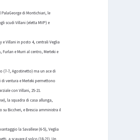
 PalaGeorge di Montichiari, le
li scudi Villani (eletta MVP) e
Villani in posto 4, centrali Veglia
 Furlan e Murri al centro, Merteki e
to (7-7, Agostinetto) ma un ace di
hi di ventura e Merteki permettono
rziale con Villani, 25-21.
ese), la squadra di casa allunga,
o su Biccheri, e Brescia amministra il
 vantaggio la Savallese (6-5), Veglia
tti, a scavare il solco (18-21). Un