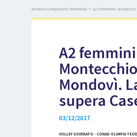
archivio campionato femminile
>
a2 femminile: prodezze 
A2 femmini
Montecchio
Mondovì. La
supera Cas
03/12/2017
VOLLEY SOVERATO - CONAD OLIMPIA TEODO