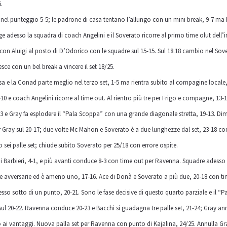
6.
el punteggio 5-5; le padrone di casa tentano l’allungo con un mini break, 9-7 ma 
nge adesso la squadra di coach Angelini e il Soverato ricorre al primo time olut dell’
on Aluigi al posto di D’Odorico con le squadre sul 15-15. Sul 18.18 cambio nel Sov
sce con un bel break a vincere il set 18/25.
a e la Conad parte meglio nel terzo set, 1-5 ma rientra subito al compagine locale, 
10 e coach Angelini ricorre al time out. Al rientro più tre per Frigo e compagne, 13-
3 e Gray fa esplodere il “Pala Scoppa” con una grande diagonale stretta, 19-13. D
er Gray sul 20-17; due volte Mc Mahon e Soverato è a due lunghezze dal set, 23-18 
 sei palle set; chiude subito Soverato per 25/18 con errore ospite.
i Barbieri, 4-1, e più avanti conduce 8-3 con time out per Ravenna. Squadre adesso 
avversarie ed è ameno uno, 17-16. Ace di Donà e Soverato a più due, 20-18 con time 
so sotto di un punto, 20-21. Sono le fase decisive di questo quarto parziale e il “
ul 20-22. Ravenna conduce 20-23 e Bacchi si guadagna tre palle set, 21-24; Gray an
so ai vantaggi. Nuova palla set per Ravenna con punto di Kajalina, 24/25. Annulla G