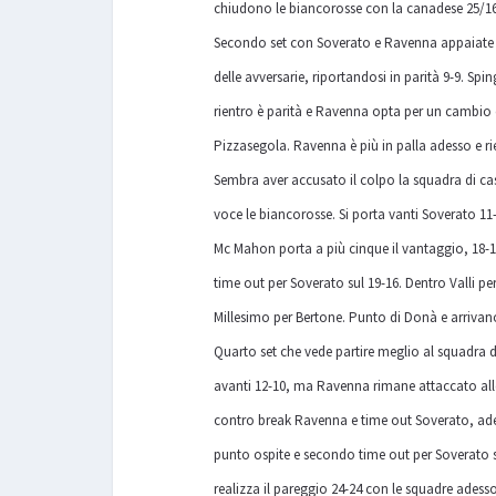
chiudono le biancorosse con la canadese 25/1
Secondo set con Soverato e Ravenna appaiate n
delle avversarie, riportandosi in parità 9-9. Spi
rientro è parità e Ravenna opta per un cambio c
Pizzasegola. Ravenna è più in palla adesso e rie
Sembra aver accusato il colpo la squadra di cas
voce le biancorosse. Si porta vanti Soverato 11-
Mc Mahon porta a più cinque il vantaggio, 18-1
time out per Soverato sul 19-16. Dentro Valli p
Millesimo per Bertone. Punto di Donà e arrivano
Quarto set che vede partire meglio al squadra d
avanti 12-10, ma Ravenna rimane attaccato alle 
contro break Ravenna e time out Soverato, ades
punto ospite e secondo time out per Soverato s
realizza il pareggio 24-24 con le squadre ades