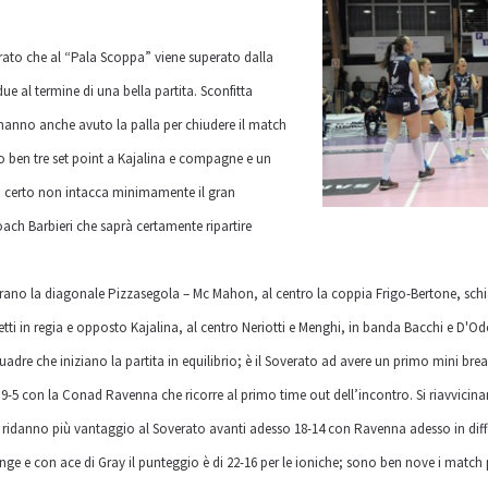
verato che al “Pala Scoppa” viene superato dalla
 al termine di una bella partita. Sconfitta
 hanno anche avuto la palla per chiudere il match
o ben tre set point a Kajalina e compagne e un
di certo non intacca minimamente il gran
ach Barbieri che saprà certamente ripartire
ierano la diagonale Pizzasegola – Mc Mahon, al centro la coppia Frigo-Bertone, schi
i in regia e opposto Kajalina, al centro Neriotti e Menghi, in banda Bacchi e D'Odo
adre che iniziano la partita in equilibrio; è il Soverato ad avere un primo mini bre
 9-5 con la Conad Ravenna che ricorre al primo time out dell’incontro. Si riavvicina
ridanno più vantaggio al Soverato avanti adesso 18-14 con Ravenna adesso in diffic
inge e con ace di Gray il punteggio è di 22-16 per le ioniche; sono ben nove i match 