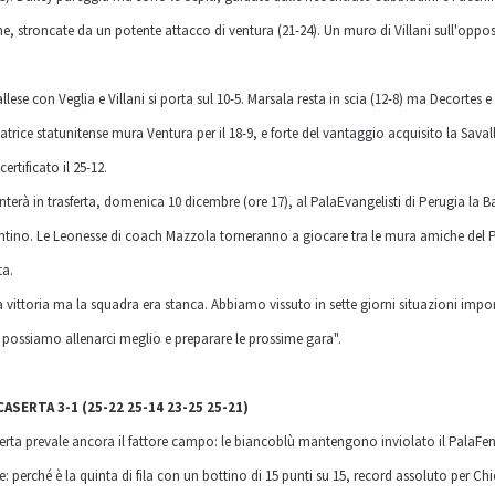
e, stroncate da un potente attacco di ventura (21-24). Un muro di Villani sull'oppost
llese con Veglia e Villani si porta sul 10-5. Marsala resta in scia (12-8) ma Decortes 
ciatrice statunitense mura Ventura per il 18-9, e forte del vantaggio acquisito la Saval
rtificato il 25-12.
terà in trasferta, domenica 10 dicembre (ore 17), al PalaEvangelisti di Perugia la Bar
rentino. Le Leonesse di coach Mazzola torneranno a giocare tra le mura amiche del 
ta.
 vittoria ma la squadra era stanca. Abbiamo vissuto in sette giorni situazioni impor
 possiamo allenarci meglio e preparare le prossime gara".
SERTA 3-1 (25-22 25-14 23-25 25-21)
aserta prevale ancora il fattore campo: le biancoblù mantengono inviolato il PalaF
 perché è la quinta di fila con un bottino di 15 punti su 15, record assoluto per Chie