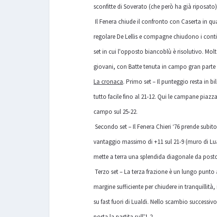
sconfitte di Soverato (che però ha già riposato)
Il Fenera chiude il confronto con Caserta in qu
regolare De Lellis e compagne chiudono i conti c
set in cui l'opposto biancoblù è risolutivo. Mo
giovani, con Batte tenuta in campo gran parte d
La cronaca
. Primo set – Il punteggio resta in bi
tutto facile fino al 21-12. Qui le campane piaz
campo sul 25-22.
Secondo set – Il Fenera Chieri ‘76 prende subito 
vantaggio massimo di +11 sul 21-9 (muro di Lua
mette a terra una splendida diagonale da posto
Terzo set – La terza frazione è un lungo punto
margine sufficiente per chiudere in tranquilli
su fast fuori di Lualdi. Nello scambio successiv
porta la partita sull'1-2.