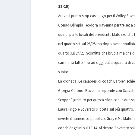
12-15)
Arriva il primo stop casalingo per il Volley So
Conad Olimpia Teodora Ravenna per tre set a due
quindi per le locali del presidente Matozzo che
nel quarto set sul 26/25 ma dopo aver annullat
quarto sul 24/25. Sconfitta che brucia ma che 
cammino fatto fino ad oggi dalla squadra di co
subito.
La cronaca
. Le calabresi di coach Barbieri sch
Giorgia Caforio. Ravenna risponde con Scacchett
Scoppa” gremito per questa sfida con le due squ
Laura Frigo e Soverato si porta sul più quattro,
diverte il numeroso pubblico. Gray e Mc Mahon 
coach Angelini sul 19-14. Al rientro Soverato sp