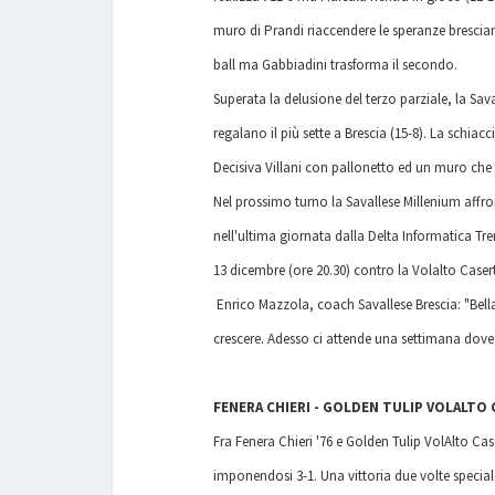
muro di Prandi riaccendere le speranze brescian
ball ma Gabbiadini trasforma il secondo.
Superata la delusione del terzo parziale, la Sava
regalano il più sette a Brescia (15-8). La schiac
Decisiva Villani con pallonetto ed un muro che ce
Nel prossimo turno la Savallese Millenium affron
nell'ultima giornata dalla Delta Informatica T
13 dicembre (ore 20.30) contro la Volalto Caser
Enrico Mazzola, coach Savallese Brescia: "Bella
crescere. Adesso ci attende una settimana dove
FENERA CHIERI - GOLDEN TULIP VOLALTO CA
Fra Fenera Chieri '76 e Golden Tulip VolAlto C
imponendosi 3-1. Una vittoria due volte speciale: