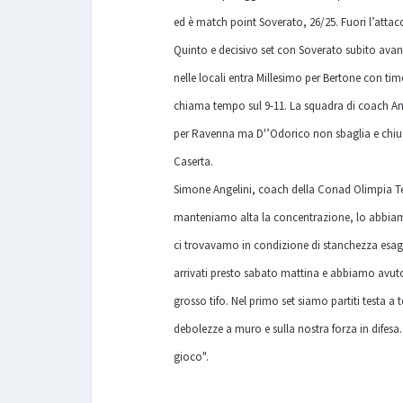
ed è match point Soverato, 26/25. Fuori l’attac
Quinto e decisivo set con Soverato subito avant
nelle locali entra Millesimo per Bertone con ti
chiama tempo sul 9-11. La squadra di coach Ange
per Ravenna ma D'’Odorico non sbaglia e chiude 
Caserta.
Simone Angelini, coach della Conad Olimpia Teo
manteniamo alta la concentrazione, lo abbiamo
ci trovavamo in condizione di stanchezza esager
arrivati presto sabato mattina e abbiamo avuto t
grosso tifo. Nel primo set siamo partiti testa a
debolezze a muro e sulla nostra forza in difes
gioco".