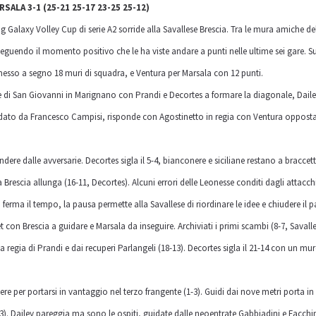
SALA 3-1 (25-21 25-17 23-25 25-12)
alaxy Volley Cup di serie A2 sorride alla Savallese Brescia. Tra le mura amiche del
guendo il momento positivo che le ha viste andare a punti nelle ultime sei gare. Sug
messo a segno 18 muri di squadra, e Ventura per Marsala con 12 punti.
 San Giovanni in Marignano con Prandi e Decortes a formare la diagonale, Dailey e 
guidato da Francesco Campisi, risponde con Agostinetto in regia con Ventura opposta,
dere dalle avversarie. Decortes sigla il 5-4, bianconere e siciliane restano a braccet
a Brescia allunga (16-11, Decortes). Alcuni errori delle Leonesse conditi dagli attacc
 ferma il tempo, la pausa permette alla Savallese di riordinare le idee e chiudere il pa
con Brescia a guidare e Marsala da inseguire. Archiviati i primi scambi (8-7, Savall
a regia di Prandi e dai recuperi Parlangeli (18-13). Decortes sigla il 21-14 con un mur
nere per portarsi in vantaggio nel terzo frangente (1-3). Guidi dai nove metri porta in
13). Dailey pareggia ma sono le ospiti, guidate dalle neoentrate Gabbiadini e Facchine