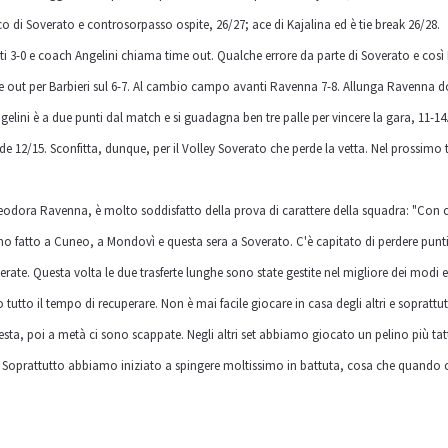
co di Soverato e controsorpasso ospite, 26/27; ace di Kajalina ed è tie break 26/28.
i 3-0 e coach Angelini chiama time out. Qualche errore da parte di Soverato e così Ra
me out per Barbieri sul 6-7. Al cambio campo avanti Ravenna 7-8. Allunga Ravenna dop
lini è a due punti dal match e si guadagna ben tre palle per vincere la gara, 11-1
12/15. Sconfitta, dunque, per il Volley Soverato che perde la vetta. Nel prossimo t
dora Ravenna, è molto soddisfatto della prova di carattere della squadra: "Con chi 
 fatto a Cuneo, a Mondovì e questa sera a Soverato. C'è capitato di perdere pun
ate. Questa volta le due trasferte lunghe sono state gestite nel migliore dei modi 
utto il tempo di recuperare. Non è mai facile giocare in casa degli altri e soprattu
 testa, poi a metà ci sono scappate. Negli altri set abbiamo giocato un pelino più tat
a. Soprattutto abbiamo iniziato a spingere moltissimo in battuta, cosa che quando c