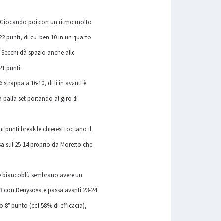
19. Giocando poi con un ritmo molto
22 punti, di cui ben 10 in un quarto
h Secchi dà spazio anche alle
21 punti.
 strappa a 16-10, di lì in avanti è
 palla set portando al giro di
i punti break le chieresi toccano il
sa sul 25-14 proprio da Moretto che
 le biancoblù sembrano avere un
 23 con Denysova e passa avanti 23-24
o 8° punto (col 58% di efficacia),