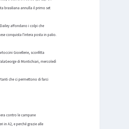
a brasiliana annulla il primo set
e Dailey affondano i colpi che
lese conquista l'intera posta in palio.
toccini Gioiellerie, sconfitta
PalaGeorge di Montichiari, mercoledì
tanti che ci permettono di farci
enera contro le campane
ri in A2, e perché grazie alle