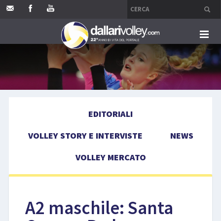
HOME
EDITORIALI
EDITORIALI
VOLLEY STORY E INTERVISTE
VOLLEY STORY E INTERVISTE
NEWS
NEWS
VOLLEY MERCATO
VOLLEY MERCATO
COMPETIZIONI
A2 maschile: Santa
EVENTI