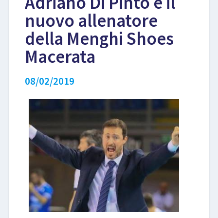
Adriano Di Pinto è il
nuovo allenatore
LIBRI
della Menghi Shoes
Macerata
08/02/2019