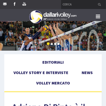
HOME
EDITORIALI
VOLLEY STORY E INTERVISTE
EDITORIALI
NEWS
VOLLEY STORY E INTERVISTE
NEWS
VOLLEY MERCATO
VOLLEY MERCATO
COMPETIZIONI
EVENTI