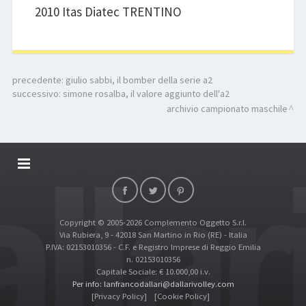
2010 Itas Diatec TRENTINO
precedente:
giulio sabbi, il bomber della serie a2
successivo:
simone rosalba, il valore aggiunto dell'a2
archivio campionato maschile
DALLARIVOLLEY SOSTIENE
CONTATTI
Copyright © 2005-2026 Complemento Oggetto S.r.l.
TOP RICERCHE
Via Rubiera, 9 - 42018 San Martino in Rio (RE) - Italia
SITE MAP
P.IVA: 02153010356 - C.F. e Registro Imprese di Reggio Emilia
n. 02153010356
Capitale Sociale: € 10.000,00 i.v.
Per info: lanfrancodallari@dallarivolley.com
[Privacy Policy]
[Cookie Policy]