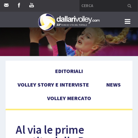
HOME
EDITORIALI
EDITORIALI
VOLLEY STORY E INTERVISTE
VOLLEY STORY E INTERVISTE
NEWS
NEWS
VOLLEY MERCATO
VOLLEY MERCATO
COMPETIZIONI
Al via le prime
EVENTI