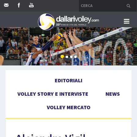
HOME
EDITORIALI
VOLLEY STORY E INTERVISTE
EDITORIALI
NEWS
VOLLEY STORY E INTERVISTE
NEWS
VOLLEY MERCATO
VOLLEY MERCATO
COMPETIZIONI
EVENTI