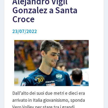
Alejandro Vigil
Gonzalez a Santa
LIBRI
Croce
23/07/2022
Dall’alto dei suoi due metri e dieci era
arrivato in Italia giovanisismo, sponda
Vero Volley per stare tra i grandi.