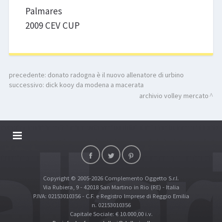
Palmares
2009 CEV CUP
precedente:
donato radogna è il nuovo allenatore di urbino
successivo:
dick kooy da modena a macerata
archivio volley mercato
DALLARIVOLLEY SOSTIENE
CONTATTI
Copyright © 2005-2026 Complemento Oggetto S.r.l.
TOP RICERCHE
Via Rubiera, 9 - 42018 San Martino in Rio (RE) - Italia
SITE MAP
P.IVA: 02153010356 - C.F. e Registro Imprese di Reggio Emilia
n. 02153010356
Capitale Sociale: € 10.000,00 i.v.