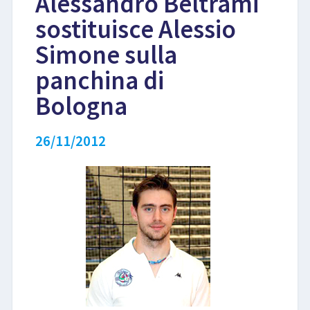
Alessandro Beltrami
sostituisce Alessio
LIBRI
Simone sulla
panchina di
Bologna
26/11/2012