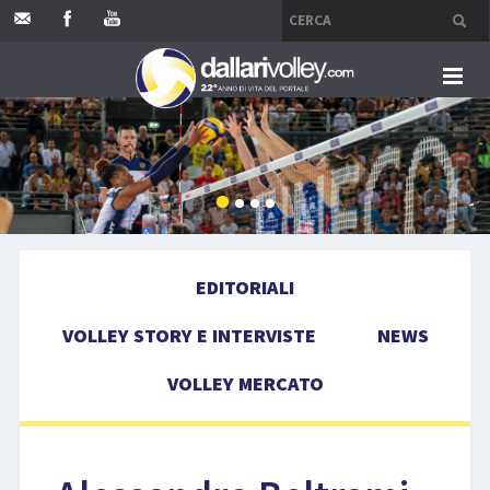
HOME
EDITORIALI
VOLLEY STORY E INTERVISTE
EDITORIALI
NEWS
VOLLEY STORY E INTERVISTE
NEWS
VOLLEY MERCATO
VOLLEY MERCATO
COMPETIZIONI
EVENTI