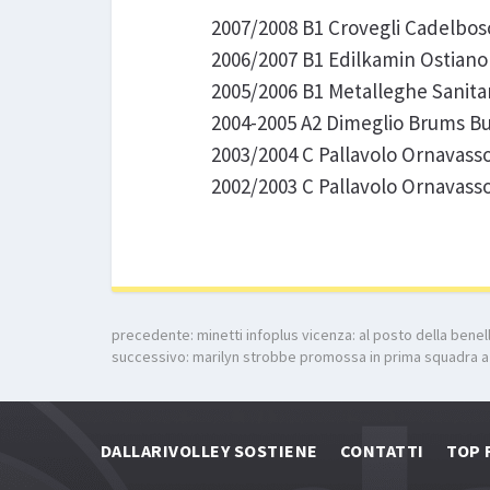
2007/2008 B1 Crovegli Cadelbos
2006/2007 B1 Edilkamin Ostiano
2005/2006 B1 Metalleghe Sanita
2004-2005 A2 Dimeglio Brums Bu
2003/2004 C Pallavolo Ornavass
2002/2003 C Pallavolo Ornavass
precedente:
minetti infoplus vicenza: al posto della benel
successivo:
marilyn strobbe promossa in prima squadra a
DALLARIVOLLEY SOSTIENE
CONTATTI
TOP 