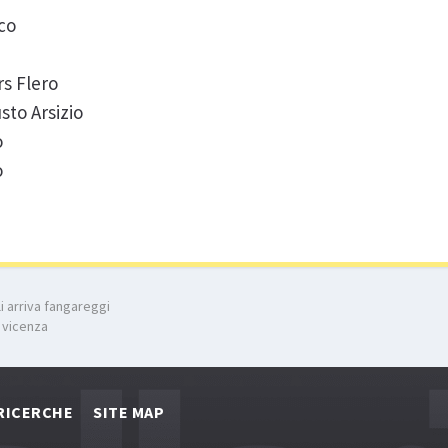
co
rs Flero
sto Arsizio
o
o
li arriva fangareggi
 vicenza
RICERCHE
SITE MAP