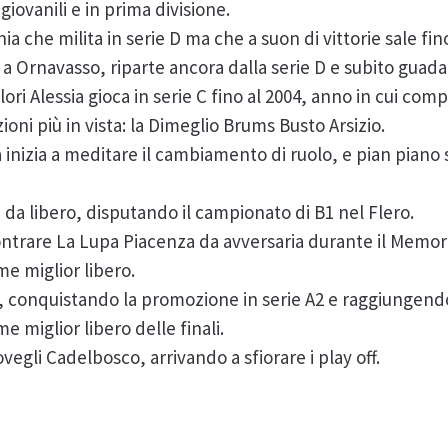
iovanili e in prima divisione.
nia che milita in serie D ma che a suon di vittorie sale fino
a Ornavasso, riparte ancora dalla serie D e subito gua
i Alessia gioca in serie C fino al 2004, anno in cui compi
oni più in vista: la Dimeglio Brums Busto Arsizio.
a inizia a meditare il cambiamento di ruolo, e pian piano 
 da libero, disputando il campionato di B1 nel Flero.
contrare La Lupa Piacenza da avversaria durante il Memor
e miglior libero.
no, conquistando la promozione in serie A2 e raggiungend
e miglior libero delle finali.
ovegli Cadelbosco, arrivando a sfiorare i play off.