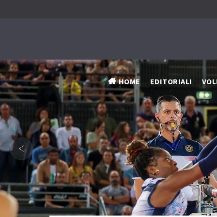
HOME
EDITORIALI
VOL
‹