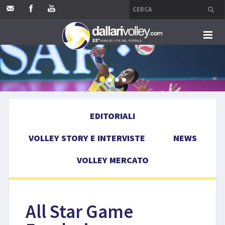
HOME
EDITORIALI
EDITORIALI
VOLLEY STORY E INTERVISTE
VOLLEY STORY E INTERVISTE
NEWS
NEWS
VOLLEY MERCATO
VOLLEY MERCATO
COMPETIZIONI
All Star Game
EVENTI