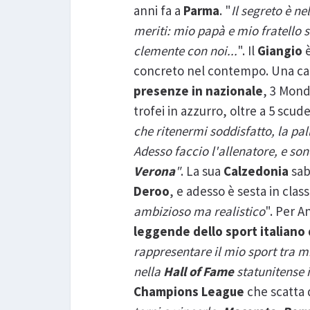
anni fa a
Parma
. "
Il segreto è ne
meriti: mio papà e mio fratello 
clemente con noi...
". Il
Giangio
è
concreto nel contempo. Una car
presenze in nazionale
, 3 Mondi
trofei in azzurro, oltre a 5 scud
che ritenermi soddisfatto, la pal
Adesso faccio l'allenatore, e so
Verona
"
. La sua
Calzedonia
sab
Deroo
, e adesso è sesta in class
ambizioso ma realistico
". Per A
leggende dello sport italiano 
rappresentare il mio sport tra m
nella
Hall of Fame
statunitense
Champions League
che scatta