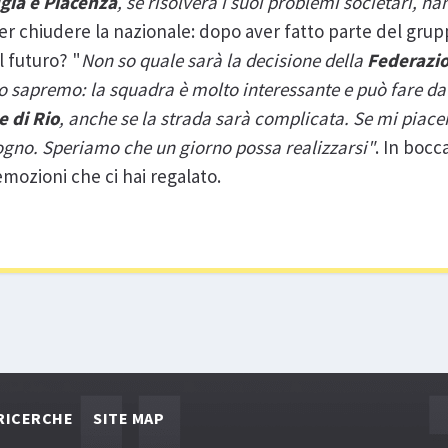
gia e Piacenza
, se risolverà i suoi problemi societari, ha
Per chiudere la nazionale: dopo aver fatto parte del gru
l futuro? "
Non so quale sarà la decisione della
Federazi
lo sapremo: la squadra è molto interessante e può fare da
 di Rio
, anche se la strada sarà complicata. Se mi piac
sogno. Speriamo che un giorno possa realizzarsi"
. In bocc
emozioni che ci hai regalato.
RICERCHE
SITE MAP