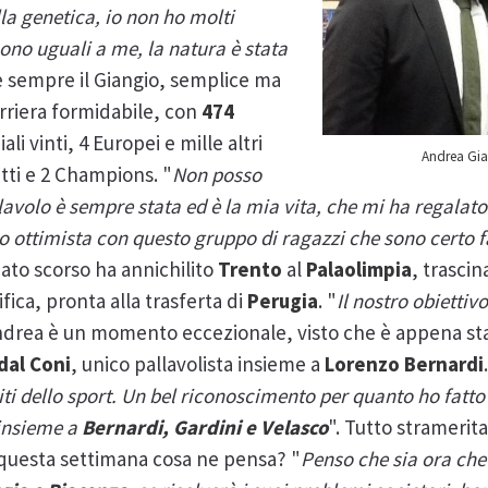
lla genetica, io non ho molti
sono uguali a me, la natura è stata
 sempre il Giangio, semplice ma
riera formidabile, con
474
ali vinti, 4 Europei e mille altri
Andrea Gia
etti e 2 Champions. "
Non posso
lavolo è sempre stata ed è la mia vita, che mi ha regalato 
no ottimista con questo gruppo di ragazzi che sono certo 
ato scorso ha annichilito
Trento
al
Palaolimpia
, trasci
ifica, pronta alla trasferta di
Perugia
. "
Il nostro obiettivo
ndrea è un momento eccezionale, visto che è appena stat
dal Coni
, unico pallavolista insieme a
Lorenzo Bernardi
iti dello sport. Un bel riconoscimento per quanto ho fatt
 insieme a
Bernardi, Gardini e Velasco
". Tutto stramerita
 questa settimana cosa ne pensa? "
Penso che sia ora che