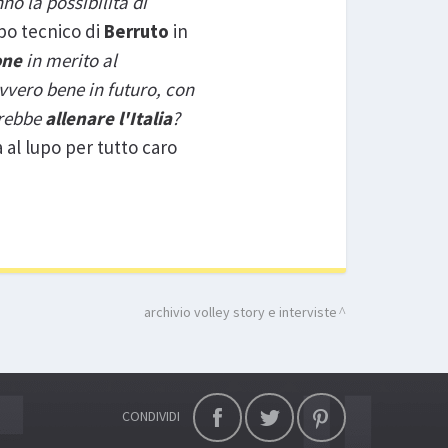
nno la possibilità di
ppo tecnico di
Berruto
in
one
in merito al
vvero bene in futuro, con
erebbe
allenare l'Italia
?
a al lupo per tutto caro
archivio volley story e interviste
CONDIVIDI