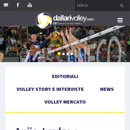
HOME
EDITORIALI
VOLLEY STORY E INTERVISTE
EDITORIALI
NEWS
VOLLEY STORY E INTERVISTE
NEWS
VOLLEY MERCATO
VOLLEY MERCATO
COMPETIZIONI
EVENTI