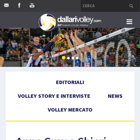
HOME
EDITORIALI
VOLLEY STORY E INTERVISTE
EDITORIALI
NEWS
VOLLEY STORY E INTERVISTE
NEWS
VOLLEY MERCATO
VOLLEY MERCATO
COMPETIZIONI
EVENTI