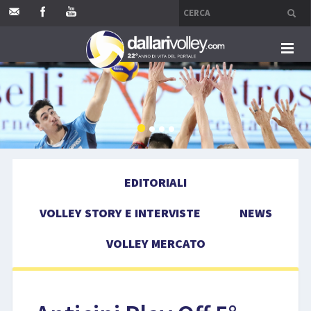
HOME
EDITORIALI
VOLLEY STORY E INTERVISTE
EDITORIALI
NEWS
VOLLEY STORY E INTERVISTE
NEWS
VOLLEY MERCATO
VOLLEY MERCATO
COMPETIZIONI
EVENTI