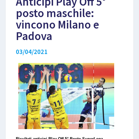
Anticipi Play Off 5°
posto maschile:
LIBRI
vincono Milano e
Padova
03/04/2021
Risultati anticipi Play Off 5° Posto SuperLega