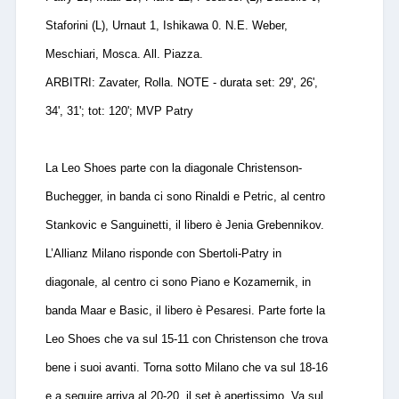
Staforini (L), Urnaut 1, Ishikawa 0. N.E. Weber,
Meschiari, Mosca. All. Piazza.
ARBITRI: Zavater, Rolla. NOTE - durata set: 29', 26',
34', 31'; tot: 120'; MVP Patry
La Leo Shoes parte con la diagonale Christenson-
Buchegger, in banda ci sono Rinaldi e Petric, al centro
Stankovic e Sanguinetti, il libero è Jenia Grebennikov.
L’Allianz Milano risponde con Sbertoli-Patry in
diagonale, al centro ci sono Piano e Kozamernik, in
banda Maar e Basic, il libero è Pesaresi. Parte forte la
Leo Shoes che va sul 15-11 con Christenson che trova
bene i suoi avanti. Torna sotto Milano che va sul 18-16
e a seguire arriva al 20-20, il set è apertissimo. Va sul