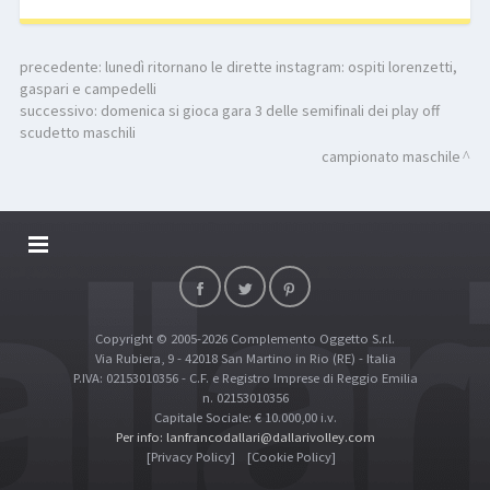
precedente:
lunedì ritornano le dirette instagram: ospiti lorenzetti,
gaspari e campedelli
successivo:
domenica si gioca gara 3 delle semifinali dei play off
scudetto maschili
campionato maschile
DALLARIVOLLEY SOSTIENE
CONTATTI
Copyright © 2005-2026 Complemento Oggetto S.r.l.
TOP RICERCHE
Via Rubiera, 9 - 42018 San Martino in Rio (RE) - Italia
SITE MAP
P.IVA: 02153010356 - C.F. e Registro Imprese di Reggio Emilia
n. 02153010356
Capitale Sociale: € 10.000,00 i.v.
Per info: lanfrancodallari@dallarivolley.com
[Privacy Policy]
[Cookie Policy]