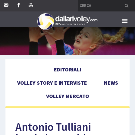
HOME
EDITORIALI
EDITORIALI
VOLLEY STORY E INTERVISTE
VOLLEY STORY E INTERVISTE
NEWS
NEWS
VOLLEY MERCATO
VOLLEY MERCATO
COMPETIZIONI
Antonio Tulliani
EVENTI