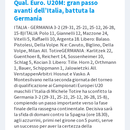
Qual. Euro. U20M: gran passo
avanti dell’Italia, battuta la
Germania
ITALIA - GERMANIA 3-2 (29-31, 25-21, 25-12, 26-28,
15-8)ITALIA: Polo 11, Giannelli 12, Mazzone 24,
Vitelli 5, Raffaelli 10, Argenta 18. Libero: Balaso.
Pistolesi, Della Volpe. N.e: Cavuto, Biglino, Della
Volpe, Milan. All. TotireGERMANIA : Karlitzek 22,
Guenthoer 8, Reichert 14, Sossenheimer 10,
Schlag 5, Kocian 3. Libero: Tille. Horn 2, Orthmann
1, Bauer, Schippmann 1, Jalowietzki. All.
VerstappenArbitri: Hosnut e Vasko. A
Montesilvano nella seconda giornata del torneo
di qualificazione ai Campionati Europei U20
maschili l’Italia di Michele Totire ha sconfitto la
Germania 3-2 (29-31, 25-21, 25-12, 26-28, 15-8),
compiendo un passo importante verso la fase
finale della rassegna continentale. Decisiva sarà
la sfida di domani contro la Spagna (ore 18.30),
agli azzurrini, primi nel girone con 5 punti, serve
un successo per aver la certezza della