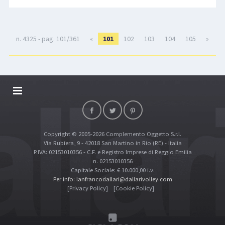
n. 4325 - pag. 101/361
«
101
102
103
104
105
»
DALLARIVOLLEY SOSTIENE
CONTATTI
Copyright © 2005-2026 Complemento Oggetto S.r.l.
TOP RICERCHE
Via Rubiera, 9 - 42018 San Martino in Rio (RE) - Italia
SITE MAP
P.IVA: 02153010356 - C.F. e Registro Imprese di Reggio Emilia
n. 02153010356
Capitale Sociale: € 10.000,00 i.v.
Per info: lanfrancodallari@dallarivolley.com
[Privacy Policy]
[Cookie Policy]