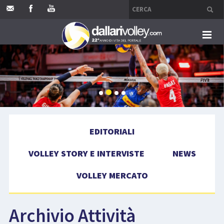
HOME
EDITORIALI
VOLLEY STORY E INTERVISTE
EDITORIALI
NEWS
VOLLEY STORY E INTERVISTE
NEWS
VOLLEY MERCATO
VOLLEY MERCATO
COMPETIZIONI
Archivio Attività
EVENTI