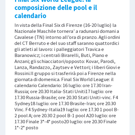
composizione delle pool e il
calendario
In vista della Final Six di Firenze (16-20 luglio) la
Nazionale Maschile tornera’ a radunarsi domani a
Cavalese (TN) intorno all’ora di pranzo. Agli ordini
del CT Berruto e del suo staff saranno quattordici
gli atleti al lavoro: i palleggiatori Travica e
Baranowicz; i centrali Birarelli, Buti, Piano e
Anzani; gli schiacciatori/opposto: Kovar, Parodi,
Lanza, Randazzo, Zaytsev e Vettori; i liberi Giovi e
Rossini.Il gruppo si trasferirà poi a Firenze nella
giornata di domenica. Final Six World League: il
calendario Calendario: 16 luglio: ore 17.30 Iran-
Russia; ore 20.30 Italia-Stati Uniti17 luglio: ore
17.30 Russia-Brasile; ore 20.30 Stati Uniti-vinc. F4
Sydney18 luglio: ore 17.30 Brasile-Iran; ore 20.30
Vinc. F4 Sydney-Italia19 luglio: ore 17.30 1 pool B-
2 pool A; ore 20.30 2 pool B-1 pool A20 luglio: ore
17.30 Finale 3°-4° posto20 luglio: ore 20.30 Finale
1°-2° posto