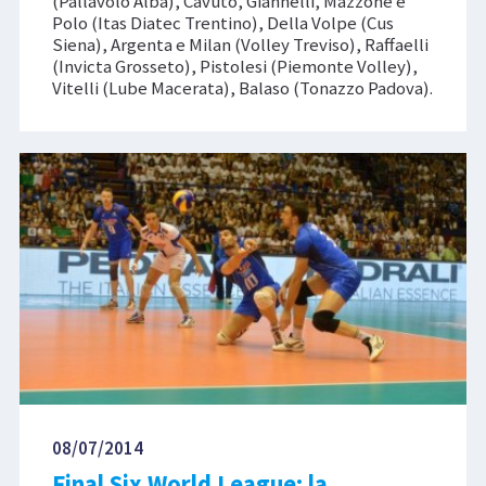
(Pallavolo Alba), Cavuto, Giannelli, Mazzone e
Polo (Itas Diatec Trentino), Della Volpe (Cus
Siena), Argenta e Milan (Volley Treviso), Raffaelli
(Invicta Grosseto), Pistolesi (Piemonte Volley),
Vitelli (Lube Macerata), Balaso (Tonazzo Padova).
08/07/2014
Final Six World League: la