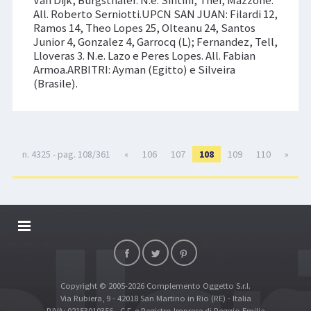
All. Roberto Serniotti.UPCN SAN JUAN: Filardi 12,
Ramos 14, Theo Lopes 25, Olteanu 24, Santos
Junior 4, Gonzalez 4, Garrocq (L); Fernandez, Tell,
Lloveras 3. N.e. Lazo e Peres Lopes. All. Fabian
Armoa.ARBITRI: Ayman (Egitto) e Silveira
(Brasile).
n. 4325 - pag. 108/361
«
106
107
108
109
110
»
DALLARIVOLLEY SOSTIENE
CONTATTI
Copyright © 2005-2026 Complemento Oggetto S.r.l.
TOP RICERCHE
Via Rubiera, 9 - 42018 San Martino in Rio (RE) - Italia
SITE MAP
P.IVA: 02153010356 - C.F. e Registro Imprese di Reggio Emilia