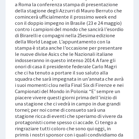
a Roma la conferenza stampa di presentazione
della stagione degli Azzurri di Mauro Berruto che
comincerà ufficialmente il prossimo week end
con il doppio impegno in Brasile (23 e 24 maggio)
contro i campioni del mondo che sancirà l’esordio
di Birarelli e compagni nella 25esima edizione
della World League. L’appuntamento con la
stampa è stata anche l’occasione per presentare
le nuove divise Asics che le Nazionali italiane
indosseranno in questo intenso 2014. A fare gli
onori di casa il presidente federale Carlo Magri
che ci ha tenuto a portare il suo saluto alla
squadra che sarà impegnata in un’annata che avrà
i suoi momenti clou nella Final Six di Firenze e nei
Campionati del Mondo in Polonia: “E’ sempre un
piacere vivere questi giorni prima dell’inizio di
una stagione che ci vedrà in campo in due grandi
tornei; per noi come di consueto sarà una
stagione ricca di eventi che speriamo di vivere da
protagonisti come spesso ci accade. Ci tengo a
ringraziare tutti coloro che sono qui oggi, in
primis i nostri sponsor con i quali condividiamo da