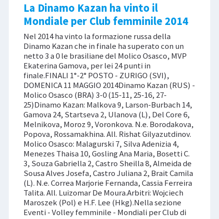
La Dinamo Kazan ha vinto il
Mondiale per Club femminile 2014
Nel 2014 ha vinto la formazione russa della
Dinamo Kazan che in finale ha superato con un
netto 3 a 0 le brasiliane del Molico Osasco, MVP
Ekaterina Gamova, per lei 24 punti in
finale.FINALI 1°-2° POSTO - ZURIGO (SVI),
DOMENICA 11 MAGGIO 2014Dinamo Kazan (RUS) -
Molico Osasco (BRA) 3-0 (15-11, 25-16, 27-
25)Dinamo Kazan: Malkova 9, Larson-Burbach 14,
Gamova 24, Startseva 2, Ulanova (L), Del Core 6,
Melnikova, Moroz 9, Voronkova. N.e. Borodakova,
Popova, Rossamakhina. All. Rishat Gilyazutdinov.
Molico Osasco: Malagurski 7, Silva Adenizia 4,
Menezes Thaisa 10, Gosling Ana Maria, Bosetti C.
3, Souza Gabriella 2, Castro Sheilla 8, Almeida de
Sousa Alves Josefa, Castro Juliana 2, Brait Camila
(L). N.e. Correa Marjorie Fernanda, Cassia Ferreira
Talita. All. Luizomar De Moura.Arbitri: Wojciech
Maroszek (Pol) e H.F. Lee (Hkg).Nella sezione
Eventi - Volley femminile - Mondiali per Club di