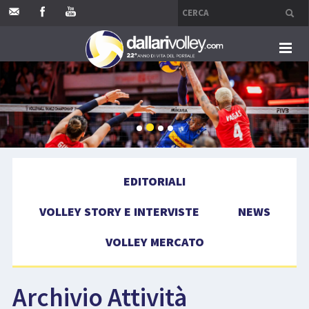
HOME
EDITORIALI
VOLLEY STORY E INTERVISTE
EDITORIALI
NEWS
VOLLEY STORY E INTERVISTE
NEWS
VOLLEY MERCATO
VOLLEY MERCATO
COMPETIZIONI
Archivio Attività
EVENTI