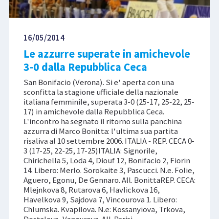
16/05/2014
Le azzurre superate in amichevole
3-0 dalla Repubblica Ceca
San Bonifacio (Verona). Si e' aperta con una
sconfitta la stagione ufficiale della nazionale
italiana femminile, superata 3-0 (25-17, 25-22, 25-
17) in amichevole dalla Repubblica Ceca.
L'incontro ha segnato il ritorno sulla panchina
azzurra di Marco Bonitta: l'ultima sua partita
risaliva al 10 settembre 2006. ITALIA - REP. CECA 0-
3 (17-25, 22-25, 17-25)ITALIA: Signorile,
Chirichella 5, Loda 4, Diouf 12, Bonifacio 2, Fiorin
14. Libero: Merlo. Sorokaite 3, Pascucci. N.e. Folie,
Aguero, Egonu, De Gennaro. All. BonittaREP. CECA:
Mlejnkova 8, Rutarova 6, Havlickova 16,
Havelkova 9, Sajdova 7, Vincourova 1. Libero:
Chlumska. Kvapilova. N.e: Kossanyiova, Trkova,
Dostalova, Vanzurova. All. Parisi.