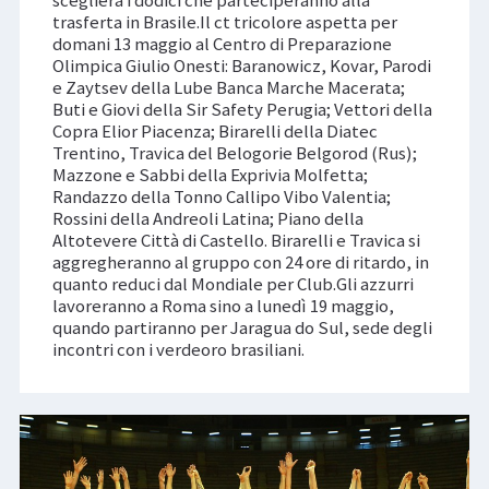
sceglierà i dodici che parteciperanno alla
trasferta in Brasile.Il ct tricolore aspetta per
domani 13 maggio al Centro di Preparazione
Olimpica Giulio Onesti: Baranowicz, Kovar, Parodi
e Zaytsev della Lube Banca Marche Macerata;
Buti e Giovi della Sir Safety Perugia; Vettori della
Copra Elior Piacenza; Birarelli della Diatec
Trentino, Travica del Belogorie Belgorod (Rus);
Mazzone e Sabbi della Exprivia Molfetta;
Randazzo della Tonno Callipo Vibo Valentia;
Rossini della Andreoli Latina; Piano della
Altotevere Città di Castello. Birarelli e Travica si
aggregheranno al gruppo con 24 ore di ritardo, in
quanto reduci dal Mondiale per Club.Gli azzurri
lavoreranno a Roma sino a lunedì 19 maggio,
quando partiranno per Jaragua do Sul, sede degli
incontri con i verdeoro brasiliani.