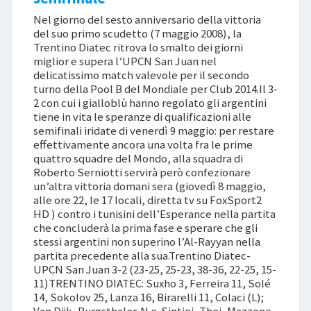
Nel giorno del sesto anniversario della vittoria
del suo primo scudetto (7 maggio 2008), la
Trentino Diatec ritrova lo smalto dei giorni
miglior e supera l’UPCN San Juan nel
delicatissimo match valevole per il secondo
turno della Pool B del Mondiale per Club 2014.Il 3-
2 con cui i gialloblù hanno regolato gli argentini
tiene in vita le speranze di qualificazioni alle
semifinali iridate di venerdì 9 maggio: per restare
effettivamente ancora una volta fra le prime
quattro squadre del Mondo, alla squadra di
Roberto Serniotti servirà però confezionare
un’altra vittoria domani sera (giovedì 8 maggio,
alle ore 22, le 17 locali, diretta tv su FoxSport2
HD ) contro i tunisini dell’Esperance nella partita
che concluderà la prima fase e sperare che gli
stessi argentini non superino l’Al-Rayyan nella
partita precedente alla sua.Trentino Diatec-
UPCN San Juan 3-2 (23-25, 25-23, 38-36, 22-25, 15-
11)TRENTINO DIATEC: Suxho 3, Ferreira 11, Solé
14, Sokolov 25, Lanza 16, Birarelli 11, Colaci (L);
Van Dijk, Burgsthaler. N.e. Sintini, Thei, Mazzone.