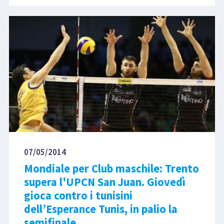
07/05/2014
Mondiale per Club maschile: Trento
supera l'UPCN San Juan. Giovedì
gioca contro i tunisini
dell’Esperance Tunis, in palio la
semifinale