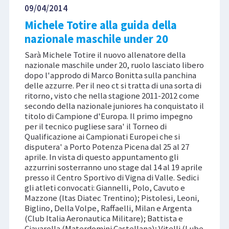
09/04/2014
Michele Totire alla guida della
nazionale maschile under 20
Sarà Michele Totire il nuovo allenatore della
nazionale maschile under 20, ruolo lasciato libero
dopo l'approdo di Marco Bonitta sulla panchina
delle azzurre. Per il neo ct si tratta di una sorta di
ritorno, visto che nella stagione 2011-2012 come
secondo della nazionale juniores ha conquistato il
titolo di Campione d'Europa. Il primo impegno
per il tecnico pugliese sara' il Torneo di
Qualificazione ai Campionati Europei che si
disputera' a Porto Potenza Picena dal 25 al 27
aprile. In vista di questo appuntamento gli
azzurrini sosterranno uno stage dal 14 al 19 aprile
presso il Centro Sportivo di Vigna di Valle. Sedici
gli atleti convocati: Giannelli, Polo, Cavuto e
Mazzone (Itas Diatec Trentino); Pistolesi, Leoni,
Biglino, Della Volpe, Raffaelli, Milan e Argenta
(Club Italia Aeronautica Militare); Battista e
Ciavarella (Materdomini Castellana); Vitelli (Lube