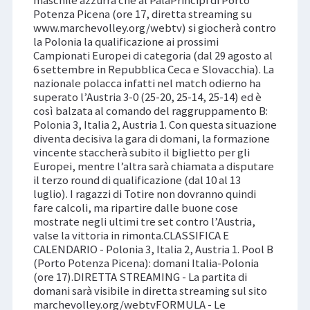
Potenza Picena (ore 17, diretta streaming su
www.marchevolley.org/webtv) si giocherà contro
la Polonia la qualificazione ai prossimi
Campionati Europei di categoria (dal 29 agosto al
6 settembre in Repubblica Ceca e Slovacchia). La
nazionale polacca infatti nel match odierno ha
superato l’Austria 3-0 (25-20, 25-14, 25-14) ed è
così balzata al comando del raggruppamento B:
Polonia 3, Italia 2, Austria 1. Con questa situazione
diventa decisiva la gara di domani, la formazione
vincente staccherà subito il biglietto per gli
Europei, mentre l’altra sarà chiamata a disputare
il terzo round di qualificazione (dal 10 al 13
luglio). I ragazzi di Totire non dovranno quindi
fare calcoli, ma ripartire dalle buone cose
mostrate negli ultimi tre set contro l’Austria,
valse la vittoria in rimonta.CLASSIFICA E
CALENDARIO - Polonia 3, Italia 2, Austria 1. Pool B
(Porto Potenza Picena): domani Italia-Polonia
(ore 17).DIRETTA STREAMING - La partita di
domani sarà visibile in diretta streaming sul sito
marchevolley.org/webtvFORMULA - Le