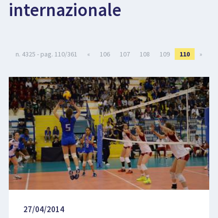
internazionale
LIBRI
n. 4325 - pag. 110/361
«
106
107
108
109
110
»
27/04/2014