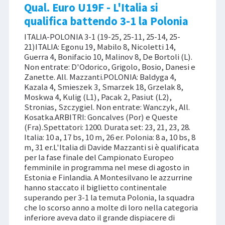
Qual. Euro U19F - L'Italia si
qualifica battendo 3-1 la Polonia
ITALIA-POLONIA 3-1 (19-25, 25-11, 25-14, 25-
21)ITALIA: Egonu 19, Mabilo 8, Nicoletti 14,
Guerra 4, Bonifacio 10, Malinov 8, De Bortoli (L).
Non entrate: D'Odorico, Grigolo, Bosio, Danesi e
Zanette. All. Mazzanti.POLONIA: Baldyga 4,
Kazala 4, Smieszek 3, Smarzek 18, Grzelak 8,
Moskwa 4, Kulig (L1), Pacak 2, Pasiut (L2),
Stronias, Szczygiel. Non entrate: Wanczyk, All.
Kosatka.ARBITRI: Goncalves (Por) e Queste
(Fra).Spettatori: 1200. Durata set: 23, 21, 23, 28.
Italia: 10 a, 17 bs, 10 m, 26 er. Polonia: 8 a, 10 bs, 8
m, 31 er.L'Italia di Davide Mazzanti si è qualificata
per la fase finale del Campionato Europeo
femminile in programma nel mese di agosto in
Estonia e Finlandia. A Montesilvano le azzurrine
hanno staccato il biglietto continentale
superando per 3-1 la temuta Polonia, la squadra
che lo scorso anno a molte di loro nella categoria
inferiore aveva dato il grande dispiacere di