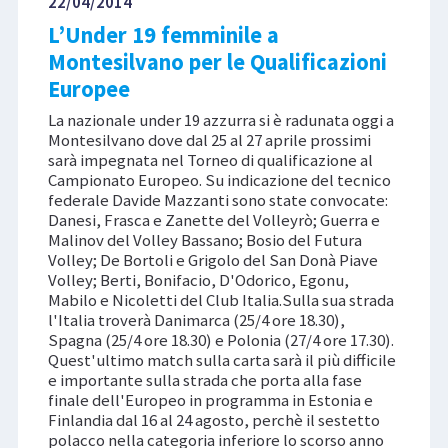
22/04/2014
L’Under 19 femminile a
Montesilvano per le Qualificazioni
Europee
La nazionale under 19 azzurra si è radunata oggi a
Montesilvano dove dal 25 al 27 aprile prossimi
sarà impegnata nel Torneo di qualificazione al
Campionato Europeo. Su indicazione del tecnico
federale Davide Mazzanti sono state convocate:
Danesi, Frasca e Zanette del Volleyrò; Guerra e
Malinov del Volley Bassano; Bosio del Futura
Volley; De Bortoli e Grigolo del San Donà Piave
Volley; Berti, Bonifacio, D'Odorico, Egonu,
Mabilo e Nicoletti del Club Italia.Sulla sua strada
l'Italia troverà Danimarca (25/4 ore 18.30),
Spagna (25/4 ore 18.30) e Polonia (27/4 ore 17.30).
Quest'ultimo match sulla carta sarà il più difficile
e importante sulla strada che porta alla fase
finale dell'Europeo in programma in Estonia e
Finlandia dal 16 al 24 agosto, perchè il sestetto
polacco nella categoria inferiore lo scorso anno