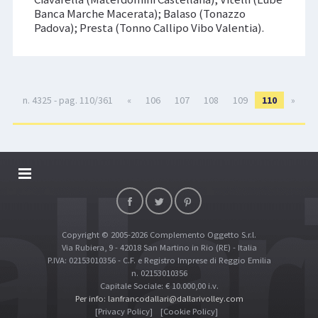
Banca Marche Macerata); Balaso (Tonazzo
Padova); Presta (Tonno Callipo Vibo Valentia).
n. 4325 - pag. 110/361
«
106
107
108
109
110
»
DALLARIVOLLEY SOSTIENE
CONTATTI
Copyright © 2005-2026 Complemento Oggetto S.r.l.
TOP RICERCHE
Via Rubiera, 9 - 42018 San Martino in Rio (RE) - Italia
SITE MAP
P.IVA: 02153010356 - C.F. e Registro Imprese di Reggio Emilia
n. 02153010356
Capitale Sociale: € 10.000,00 i.v.
Per info: lanfrancodallari@dallarivolley.com
[Privacy Policy]
[Cookie Policy]