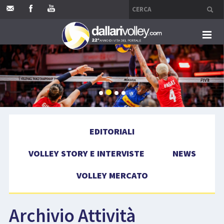
HOME
EDITORIALI
VOLLEY STORY E INTERVISTE
EDITORIALI
NEWS
VOLLEY STORY E INTERVISTE
NEWS
VOLLEY MERCATO
VOLLEY MERCATO
COMPETIZIONI
Archivio Attività
EVENTI