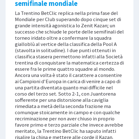
semifinale mondiale
La Trentino BetClic replica nella prima fase del
Mondiale per Club superando dopo cinque set di
grande intensità agonistica lo Zenit Kazan; un
successo che schiude le porte delle semifinali del
torneo iridato oltre a confermare la squadra
gialloblù al vertice della classifica della Pool A
(stavolta in solitudine). I due punti ottenuti in
classifica stasera permettono infatti alla Società
trentina di conquistare la matematica certezza di
essere fra le prime quattro squadre al mondo.
Ancora una volta è stato il carattere a consentire
ai Campioni d'Europa in carica di venire a capo di
una partita diventata quanto mai difficile nel
corso del terzo set. Sotto 2-1, con Juantorena
sofferente per una distorsione alla caviglia
rimediata a metà della seconda frazione ma
comunque stoicamente in campo e con qualche
recriminazione per non aver chiuso in proprio
favore primo e terzo parziale che invece avrebbe
meritato, la Trentino BetClic ha saputo infatti
risalire la china e mettere alle corde il Kazan.