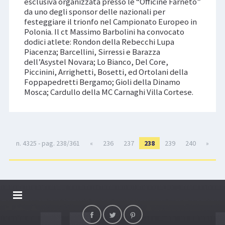
esclusiva organizzata presso le “Officine Farneto”
da uno degli sponsor delle nazionali per
festeggiare il trionfo nel Campionato Europeo in
Polonia. Il ct Massimo Barbolini ha convocato
dodici atlete: Rondon della Rebecchi Lupa
Piacenza; Barcellini, Sirressi e Barazza
dell’Asystel Novara; Lo Bianco, Del Core,
Piccinini, Arrighetti, Bosetti, ed Ortolani della
Foppapedretti Bergamo; Gioli della Dinamo
Mosca; Cardullo della MC Carnaghi Villa Cortese.
n. 4325 - pag. 238/361
«
236
237
238
239
240
»
DALLARIVOLLEY SOSTIENE