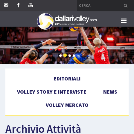
HOME
EDITORIALI
VOLLEY STORY E INTERVISTE
EDITORIALI
NEWS
VOLLEY STORY E INTERVISTE
NEWS
VOLLEY MERCATO
VOLLEY MERCATO
COMPETIZIONI
Archivio Attività
EVENTI