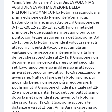
Yanni, Shen Jingsi ne. All. Cai Bin. LA POLONIA SI
AGGIUDICA LA PRIMA EDIZIONE DELLA
PIEMONTE WOMAN CUP La Polonia si aggiudica la
prima edizione della Piemonte Woman Cup
battendo in finale, in quattro set, il Giappone per
3-1 (25-19; 12-25; 25-23; 25-18). Fino a metà del
primo set le due squadre si inseguono punto su
punto, con leggera supremazia del Giappone. Dal
16-15, però, la Polonia prende il volo, grazie agli
attacchi vincenti di Kaczor, e accumula un
vantaggio che riesce a mantenere fino alla fine
del set che si conclude sul 25-19. Il Giappone non
depone le armi e cerca il pareggio nel secondo
set. Lavorando bene sia in difesa sia in attacco,
arriva al secondo time-out sul 10-16 spiazzando le
avversarie. Nulla da fare per la Polonia che, pur
giocando bene, non riesce più a recuperare. In
pochi minuti il Giappone chiude il parziale sul 12-
25 e si porta in parità. Terzo set combattutissimo:
dopo la metà prende il sopravvento la Polonia
che si porta sul 19-16. Il Giappone accorcia le
distanze e va sul 21 pari. Anna Baranska segna poi