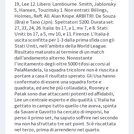
19, Lee 12. Libero: Lambourne. Smith, Jablonsky
5, Hansen, Touzinsky 1. Non entrati: Billings,
Holmes, Reft. All. Alan Knipe. ARBITRI: De Souza
(Bra) e Tano (Jpn). Spettatori: 5200. Durata set:
27, 33, 24, 26. Italia: bs 17, a 1, mv 7, e 8. Stati
Uniti: bs 17, a 5, mv 10, e 11. Firenze. L’Italia è
uscita sconfitta per 1-3 dalla prima sfida con gli
Stati Uniti, nell’ambito della World League.
Risultato maturato al termine di un match
dall’andamento alterno. Nonostante
l’incitamento degli oltre 5000 tifosi accorsi al
PalaMandela, la squadra tricolore non è riuscita a
portare a casa il risultato sperato. Gli Usa hanno
confermato di essere una squadra forte e
quadrata, ed anche più collaudata, Rooney e
Patak sono due attaccanti potenti ed affidabili,
Lee un centrale esperto e diu qualità. L’Italia ha
gettato in campo tutto quello che aveva, spinta
da Savani e Gavotto ha cercato di imporsi, ha
perso il primo set, ha saputo soffrire nel secondo
ma non ha sfruttato tre set point. Si è riscattata
nel terzo, prima di arrendersi nel quarto.