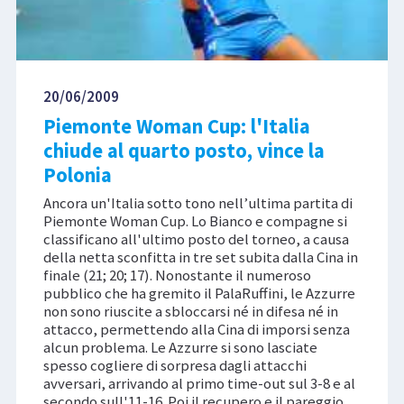
20/06/2009
Piemonte Woman Cup: l'Italia
chiude al quarto posto, vince la
Polonia
Ancora un'Italia sotto tono nell’ultima partita di
Piemonte Woman Cup. Lo Bianco e compagne si
classificano all'ultimo posto del torneo, a causa
della netta sconfitta in tre set subita dalla Cina in
finale (21; 20; 17). Nonostante il numeroso
pubblico che ha gremito il PalaRuffini, le Azzurre
non sono riuscite a sbloccarsi né in difesa né in
attacco, permettendo alla Cina di imporsi senza
alcun problema. Le Azzurre si sono lasciate
spesso cogliere di sorpresa dagli attacchi
avversari, arrivando al primo time-out sul 3-8 e al
secondo sull'11-16. Poi il recupero e il pareggio