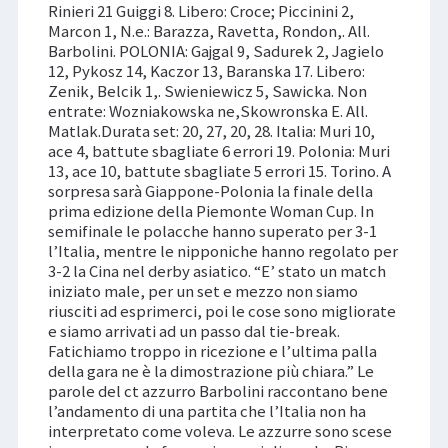
Rinieri 21 Guiggi 8. Libero: Croce; Piccinini 2,
Marcon 1, N.e.: Barazza, Ravetta, Rondon,. All.
Barbolini. POLONIA: Gajgal 9, Sadurek 2, Jagielo
12, Pykosz 14, Kaczor 13, Baranska 17. Libero:
Zenik, Belcik 1,. Swieniewicz 5, Sawicka. Non
entrate: Wozniakowska ne,Skowronska E. All.
Matlak.Durata set: 20, 27, 20, 28. Italia: Muri 10,
ace 4, battute sbagliate 6 errori 19. Polonia: Muri
13, ace 10, battute sbagliate 5 errori 15. Torino. A
sorpresa sarà Giappone-Polonia la finale della
prima edizione della Piemonte Woman Cup. In
semifinale le polacche hanno superato per 3-1
l’Italia, mentre le nipponiche hanno regolato per
3-2 la Cina nel derby asiatico. “E’ stato un match
iniziato male, per un set e mezzo non siamo
riusciti ad esprimerci, poi le cose sono migliorate
e siamo arrivati ad un passo dal tie-break.
Fatichiamo troppo in ricezione e l’ultima palla
della gara ne è la dimostrazione più chiara.” Le
parole del ct azzurro Barbolini raccontano bene
l’andamento di una partita che l’Italia non ha
interpretato come voleva. Le azzurre sono scese