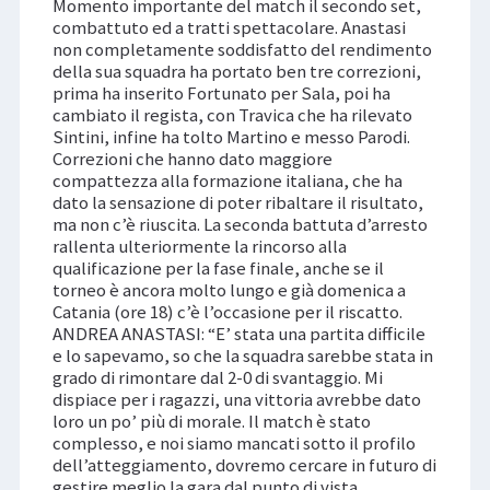
Momento importante del match il secondo set,
combattuto ed a tratti spettacolare. Anastasi
non completamente soddisfatto del rendimento
della sua squadra ha portato ben tre correzioni,
prima ha inserito Fortunato per Sala, poi ha
cambiato il regista, con Travica che ha rilevato
Sintini, infine ha tolto Martino e messo Parodi.
Correzioni che hanno dato maggiore
compattezza alla formazione italiana, che ha
dato la sensazione di poter ribaltare il risultato,
ma non c’è riuscita. La seconda battuta d’arresto
rallenta ulteriormente la rincorso alla
qualificazione per la fase finale, anche se il
torneo è ancora molto lungo e già domenica a
Catania (ore 18) c’è l’occasione per il riscatto.
ANDREA ANASTASI: “E’ stata una partita difficile
e lo sapevamo, so che la squadra sarebbe stata in
grado di rimontare dal 2-0 di svantaggio. Mi
dispiace per i ragazzi, una vittoria avrebbe dato
loro un po’ più di morale. Il match è stato
complesso, e noi siamo mancati sotto il profilo
dell’atteggiamento, dovremo cercare in futuro di
gestire meglio la gara dal punto di vista