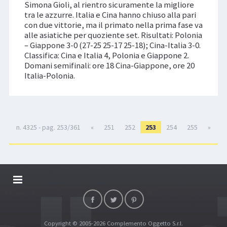
Simona Gioli, al rientro sicuramente la migliore
tra le azzurre. Italia e Cina hanno chiuso alla pari
con due vittorie, ma il primato nella prima fase va
alle asiatiche per quoziente set. Risultati: Polonia
– Giappone 3-0 (27-25 25-17 25-18); Cina-Italia 3-0.
Classifica: Cina e Italia 4, Polonia e Giappone 2.
Domani semifinali: ore 18 Cina-Giappone, ore 20
Italia-Polonia.
n. 4325 - pag. 253/361
«
251
252
253
254
255
»
DALLARIVOLLEY SOSTIENE
CONTATTI
Copyright © 2005-2026 Complemento Oggetto S.r.l.
TOP RICERCHE