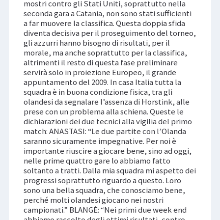
mostri contro gli Stati Uniti, soprattutto nella
seconda gara a Catania, non sono stati sufficienti
a far muovere la classifica. Questa doppia sfida
diventa decisiva per il proseguimento del torneo,
gli azzurri hanno bisogno di risultati, per il
morale, ma anche soprattutto per la classifica,
altrimenti il resto di questa fase preliminare
servirà solo in proiezione Europeo, il grande
appuntamento del 2009. In casa Italia tutta la
squadra è in buona condizione fisica, tra gli
olandesi da segnalare l’assenza di Horstink, alle
prese con un problema alla schiena. Queste le
dichiarazioni dei due tecnici alla vigilia del primo
match: ANASTASI: “Le due partite con l’Olanda
saranno sicuramente impegnative. Per noi è
importante riuscire a giocare bene, sino ad oggi,
nelle prime quattro gare lo abbiamo fatto
soltanto a tratti. Dalla mia squadra mi aspetto dei
progressi soprattutto riguardo a questo. Loro
sono una bella squadra, che conosciamo bene,
perché molti olandesi giocano nei nostri
campionati.” BLANGÈ: “Nei primi due week end
abbiamo raccolto degli ottimi risultati, contro