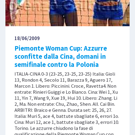
18/06/2009
Piemonte Woman Cup: Azzurre
sconfitte dalla Cina, domani in
semifinale contro la Polonia
ITALIA-CINA 0-3 (23-25, 23-25, 23-25) Italia: Gioli
13, Rondon 4, Secolo 11, Barazza 9, Aguero 17,
Marcon 1. Libero: Piccinini. Croce, Ravetta4. Non
entrate: Rinieri Guiggi e Lo Bianco. Cina: Wei 1, Xu
11, Yin 7, Wang 9, Xue 19, Hui 10. Libero: Zhang. Li
2, Ma. Non entrate: Chu, Zhao, Shen. All. Cai Bin.
ARBITRI: Braico e Genna. Durata set: 25, 26, 27.
Italia: Muri 5, ace 4, battute sbagliate 6, errori 1o.
Cina: Muri 12, ace 1, battute sbagliate 3, errori 10.
Torino. Le azzurre chiudono la fase di
qualificazione della Piemonte Woman Cup con