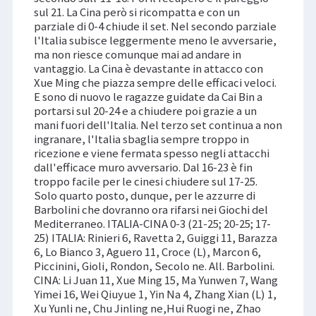
sul 21. La Cina però si ricompatta e con un
parziale di 0-4 chiude il set. Nel secondo parziale
l'Italia subisce leggermente meno le avversarie,
ma non riesce comunque mai ad andare in
vantaggio. La Cina è devastante in attacco con
Xue Ming che piazza sempre delle efficaci veloci.
E sono di nuovo le ragazze guidate da Cai Bin a
portarsi sul 20-24 e a chiudere poi grazie a un
mani fuori dell'Italia. Nel terzo set continua a non
ingranare, l'Italia sbaglia sempre troppo in
ricezione e viene fermata spesso negli attacchi
dall'efficace muro avversario. Dal 16-23 è fin
troppo facile per le cinesi chiudere sul 17-25.
Solo quarto posto, dunque, per le azzurre di
Barbolini che dovranno ora rifarsi nei Giochi del
Mediterraneo. ITALIA-CINA 0-3 (21-25; 20-25; 17-
25) ITALIA: Rinieri 6, Ravetta 2, Guiggi 11, Barazza
6, Lo Bianco 3, Aguero 11, Croce (L), Marcon 6,
Piccinini, Gioli, Rondon, Secolo ne. All. Barbolini.
CINA: Li Juan 11, Xue Ming 15, Ma Yunwen 7, Wang
Yimei 16, Wei Qiuyue 1, Yin Na 4, Zhang Xian (L) 1,
Xu Yunli ne, Chu Jinling ne,Hui Ruogi ne, Zhao