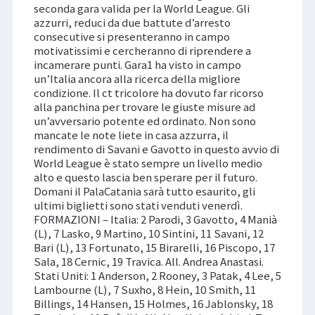
seconda gara valida per la World League. Gli
azzurri, reduci da due battute d’arresto
consecutive si presenteranno in campo
motivatissimi e cercheranno di riprendere a
incamerare punti. Gara1 ha visto in campo
un’Italia ancora alla ricerca della migliore
condizione. Il ct tricolore ha dovuto far ricorso
alla panchina per trovare le giuste misure ad
un’avversario potente ed ordinato. Non sono
mancate le note liete in casa azzurra, il
rendimento di Savani e Gavotto in questo avvio di
World League è stato sempre un livello medio
alto e questo lascia ben sperare per il futuro.
Domani il PalaCatania sarà tutto esaurito, gli
ultimi biglietti sono stati venduti venerdì.
FORMAZIONI – Italia: 2 Parodi, 3 Gavotto, 4 Manià
(L), 7 Lasko, 9 Martino, 10 Sintini, 11 Savani, 12
Bari (L), 13 Fortunato, 15 Birarelli, 16 Piscopo, 17
Sala, 18 Cernic, 19 Travica. All. Andrea Anastasi.
Stati Uniti: 1 Anderson, 2 Rooney, 3 Patak, 4 Lee, 5
Lambourne (L), 7 Suxho, 8 Hein, 10 Smith, 11
Billings, 14 Hansen, 15 Holmes, 16 Jablonsky, 18