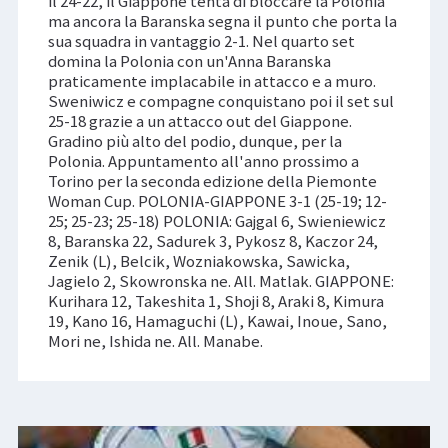
il 24-22, il Giappone tenta di bloccare la Polonia
ma ancora la Baranska segna il punto che porta la
sua squadra in vantaggio 2-1. Nel quarto set
domina la Polonia con un'Anna Baranska
praticamente implacabile in attacco e a muro.
Sweniwicz e compagne conquistano poi il set sul
25-18 grazie a un attacco out del Giappone.
Gradino più alto del podio, dunque, per la
Polonia. Appuntamento all'anno prossimo a
Torino per la seconda edizione della Piemonte
Woman Cup. POLONIA-GIAPPONE 3-1 (25-19; 12-
25; 25-23; 25-18) POLONIA: Gajgal 6, Swieniewicz
8, Baranska 22, Sadurek 3, Pykosz 8, Kaczor 24,
Zenik (L), Belcik, Wozniakowska, Sawicka,
Jagielo 2, Skowronska ne. All. Matlak. GIAPPONE:
Kurihara 12, Takeshita 1, Shoji 8, Araki 8, Kimura
19, Kano 16, Hamaguchi (L), Kawai, Inoue, Sano,
Mori ne, Ishida ne. All. Manabe.