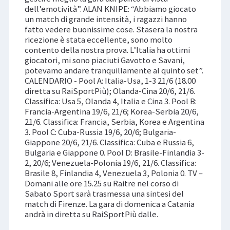
dell’emotività”. ALAN KNIPE: “Abbiamo giocato
un match di grande intensità, i ragazzi hanno
fatto vedere buonissime cose. Stasera la nostra
ricezione è stata eccellente, sono molto
contento della nostra prova. L’Italia ha ottimi
giocatori, mi sono piaciuti Gavotto e Savani,
potevamo andare tranquillamente al quinto set”.
CALENDARIO - Pool A: Italia-Usa, 1-3 21/6 (18.00
diretta su RaiSportPiù); Olanda-Cina 20/6, 21/6.
Classifica: Usa 5, Olanda 4, Italia e Cina 3. Pool B:
Francia-Argentina 19/6, 21/6; Korea-Serbia 20/6,
21/6. Classifica: Francia, Serbia, Korea e Argentina
3. Pool C: Cuba-Russia 19/6, 20/6; Bulgaria-
Giappone 20/6, 21/6. Classifica: Cuba e Russia 6,
Bulgaria e Giappone 0. Pool D: Brasile-Finlandia 3-
2, 20/6; Venezuela-Polonia 19/6, 21/6. Classifica:
Brasile 8, Finlandia 4, Venezuela 3, Polonia 0. TV –
Domani alle ore 15.25 su Raitre nel corso di
Sabato Sport sarà trasmessa una sintesi del
match di Firenze. La gara di domenica a Catania
andrà in diretta su RaiSportPiù dalle.