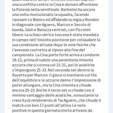
una sconfitta contro la Cina e domani affrontano
la Polonia nella semifinale. Barbolini ha ancora
una volta rivoluzionato la squadra, facendo
riposare Lo Bianco ed affidando la regia a Rondon
in diagonale con Aguero, Marcon e Secolo di
banda, Gioli e Barazza centrali, con Piccinini
libero. La schiacciatrice toscana è stata mandata
in campo nell’insolita posizione per collaudare la
sua condizione attuale dopo le noie fisiche che
l’avevano costretta al riposo alla fine del
campionato. La Cina parte forte arriva a condurre
18-12, prima di subire una perentoria rimonta
azzurra che si corona sul 21-21, poi le asiatiche
s’impongono 25-23. Nel secondo set dentro la
Ravetta per Marcon. Il gioco si mantiene sul filo
dell’equilibrio e le azzurre danno l’impressione di
poter allungare, ma la Cina rimonta e chiude
ancora 25-23. Anche il terzo set si chiude con il
minimo vantaggio delle asiatiche, nonostante la
crescita di rendimento di Tai Aguero, che chiude il
match con ben 17 punti all’attivo Le note
positive in questa giornata storta arrivano da