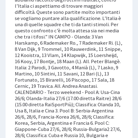
l’Italia ci aspettiamo di trovare maggiori
difficoltà. Queste sono partite molto importanti
se vogliamo puntare alla qualificazione. L’Italia è
una di quelle squadre che ti da tanti stimoli. Per
questo confronto c’è molta attesa sia nei media
che tra i tifosi.” IN CAMPO - Olanda: 3 Van
Harskamp, 6 Rademaker Ro., 7 Rademaker Ri. (L),
8 Van Dijk, 9 Trommel, 10 Rauwerdink, 11 Snippe,
12 Kooistra, 13 Vlam, 14 Klapwijk, 15 Loersheijd,
16 Kooy, 17 Bontje, 18 Maan (L). All. Peter Blangè.
Italia: 2 Parodi, 3 Gavotto, 4 Manià (L), 7 Lasko, 9
Martino, 10 Sintini, 11 Savani, 12 Bari (L), 13
Fortunato, 15 Birarelli, 16 Piscopo, 17 Sala, 18
Cernic, 19 Travica. All. Andrea Anastasi.
CALENDARIO - Terzo weekend - Pool A: Usa-Cina
26/6; Olanda-Italia 27/6 (17.00 diretta Raitre) 28/6
(15.00 diretta RaiSportPiù); Classifica: Olanda 10,
Usa 8, Italia e Cina 3. Pool B: Serbia-Argentina
26/6, 28/6, Francia-Korea 26/6, 28/6; Classifica:
Korea, Serbia, Argentina e Francia 6. Pool C:
Giappone-Cuba 27/6, 28/6; Russia-Bulgaria2 27/6,
28/6; Classifica: Cuba e Russia 10, Bulgaria e