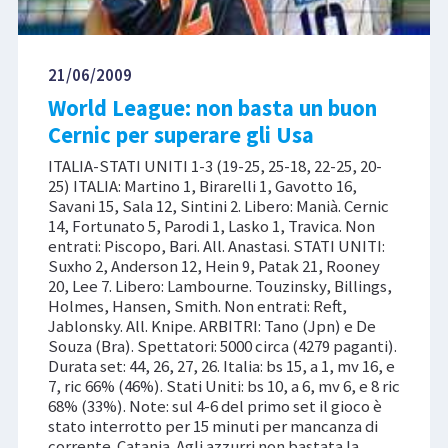
21/06/2009
World League: non basta un buon
Cernic per superare gli Usa
ITALIA-STATI UNITI 1-3 (19-25, 25-18, 22-25, 20-
25) ITALIA: Martino 1, Birarelli 1, Gavotto 16,
Savani 15, Sala 12, Sintini 2. Libero: Manià. Cernic
14, Fortunato 5, Parodi 1, Lasko 1, Travica. Non
entrati: Piscopo, Bari. All. Anastasi. STATI UNITI:
Suxho 2, Anderson 12, Hein 9, Patak 21, Rooney
20, Lee 7. Libero: Lambourne. Touzinsky, Billings,
Holmes, Hansen, Smith. Non entrati: Reft,
Jablonsky. All. Knipe. ARBITRI: Tano (Jpn) e De
Souza (Bra). Spettatori: 5000 circa (4279 paganti).
Durata set: 44, 26, 27, 26. Italia: bs 15, a 1, mv 16, e
7, ric 66% (46%). Stati Uniti: bs 10, a 6, mv 6, e 8 ric
68% (33%). Note: sul 4-6 del primo set il gioco è
stato interrotto per 15 minuti per mancanza di
corrente. Catania. Agli azzurri non bastata la