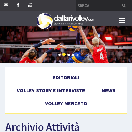
HOME
EDITORIALI
VOLLEY STORY E INTERVISTE
EDITORIALI
NEWS
VOLLEY STORY E INTERVISTE
NEWS
VOLLEY MERCATO
VOLLEY MERCATO
COMPETIZIONI
Archivio Attività
EVENTI