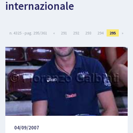
internazionale
LIBRI
n. 4325 - pag. 295/361
«
291
292
293
294
295
»
04/09/2007