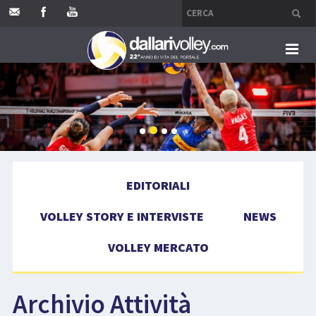
HOME
EDITORIALI
VOLLEY STORY E INTERVISTE
EDITORIALI
NEWS
VOLLEY STORY E INTERVISTE
NEWS
VOLLEY MERCATO
VOLLEY MERCATO
COMPETIZIONI
Archivio Attività
EVENTI