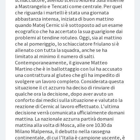
schiacciatore, avendo scelto Andrea Sala insieme
a Mastrangelo e Tencati come centrale. Per quel
che riguarda i martelli è stata una giornata
abbastanza intensa, iniziata di buon mattino
quando Matej Cernic si è sottoposto ad un esame
ecografico che ha accertato la sua guarigione dai
problemi al tendine rotuleo. Oggi, sia al mattino
che al pomeriggio, lo schiacciatore friulano si è
allenato con tutta la squadra, anche se ha
limitato al minimo il numero di salti.
Contemporaneamente, il giovane Matteo
Martino che è in ballottaggio con lui ha accusato
una contrattura al gluteo che gli ha impedito di
svolgere un lavoro completo. Considerata questa
situazione il ct azzurro ha deciso di rinviare di
qualche ora la decisione, dopo aver avuto un
conforto dai medici sulla situazione e valutato la
reazione di Cernic al lavoro effettuato. L’ultima
decisione verrà comunicata ufficialmente domani
mattina. La nazionale azzurra partirà domani
mattina alla volta di Mosca, alle ore 10.30 da
Milano Malpensa, il debutto nella rassegna
continentale, di cui l’Italia è campione uscente, è