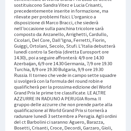
sostituiscono Sandra Vitez e Lucia Crisanti,
precedentemente inserite in formazione, ma
rilevate per problemi fisici. L’organico a
disposizione di Marco Bracci, che siederà
nell’occasione sulla panchina tricolore sarà
composto da: Anzanello, Arrighetti, Cardullo,
Cicolari, Del Core, Dall’Igna, Ferretti, Fiorin,
Guiggi, Ortolani, Secolo, Stufi. L’Italia debutterà
lunedì contro la Serbia (diretta Eurosport ore
14.30), poi a seguire affronterà: 4/9 ore 14.30
Azerbaijan, 6/9 ore 14.30 Germania, 7/9 ore 19.30
Turchia, 8/9 ore 19.30 Bulgaria, 9/9 ore 19.30
Russia. Il torneo che vede in campo sette squadre
si svolgerà con la formula del round robin e
qualificherà per la prossima edizione del World
Grand Prix le prime tre classificate. LE ALTRE
AZZURRE IN RADUNO A PERUGIA Roma. Il
gruppo delle azzurre che non prende parte alla
qualificazione al World Grand Prix si tornerà a
radunare lunedì 3 settembre a Perugia. Agli ordini
del ct Barbolini ci saranno: Aguero, Barazza,
Bosetti, Crisanti, Croce, Decordi, Garzaro, Gioli,