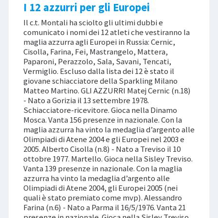
I 12 azzurri per gli Europei
Il c.t. Montali ha sciolto gli ultimi dubbi e
comunicato i nomi dei 12 atleti che vestiranno la
maglia azzurra agli Europei in Russia: Cernic,
Cisolla, Farina, Fei, Mastrangelo, Mattera,
Paparoni, Perazzolo, Sala, Savani, Tencati,
Vermiglio. Escluso dalla lista dei 12 è stato il
giovane schiacciatore della Sparkling Milano
Matteo Martino. GLI AZZURRI Matej Cernic (n.18)
- Nato a Gorizia il 13 settembre 1978.
Schiacciatore-ricevitore. Gioca nella Dinamo
Mosca. Vanta 156 presenze in nazionale. Con la
maglia azzurra ha vinto la medaglia d’argento alle
Olimpiadi di Atene 2004 e gli Europei nel 2003 e
2005. Alberto Cisolla (n.8) - Nato a Treviso il 10
ottobre 1977. Martello. Gioca nella Sisley Treviso.
Vanta 139 presenze in nazionale. Con la maglia
azzurra ha vinto la medaglia d’argento alle
Olimpiadi di Atene 2004, gli Europei 2005 (nei
quali è stato premiato come mvp). Alessandro
Farina (n.6) - Nato a Parma il 16/5/1976. Vanta 21
presenze in nazionale. Gioca nella Sisley Treviso