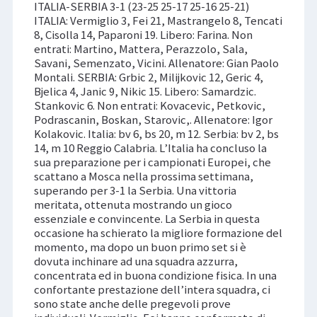
ITALIA-SERBIA 3-1 (23-25 25-17 25-16 25-21)
ITALIA: Vermiglio 3, Fei 21, Mastrangelo 8, Tencati
8, Cisolla 14, Paparoni 19. Libero: Farina. Non
entrati: Martino, Mattera, Perazzolo, Sala,
Savani, Semenzato, Vicini. Allenatore: Gian Paolo
Montali. SERBIA: Grbic 2, Milijkovic 12, Geric 4,
Bjelica 4, Janic 9, Nikic 15. Libero: Samardzic.
Stankovic 6. Non entrati: Kovacevic, Petkovic,
Podrascanin, Boskan, Starovic,. Allenatore: Igor
Kolakovic. Italia: bv 6, bs 20, m 12. Serbia: bv 2, bs
14, m 10 Reggio Calabria. L’Italia ha concluso la
sua preparazione per i campionati Europei, che
scattano a Mosca nella prossima settimana,
superando per 3-1 la Serbia. Una vittoria
meritata, ottenuta mostrando un gioco
essenziale e convincente. La Serbia in questa
occasione ha schierato la migliore formazione del
momento, ma dopo un buon primo set si è
dovuta inchinare ad una squadra azzurra,
concentrata ed in buona condizione fisica. In una
confortante prestazione dell’intera squadra, ci
sono state anche delle pregevoli prove