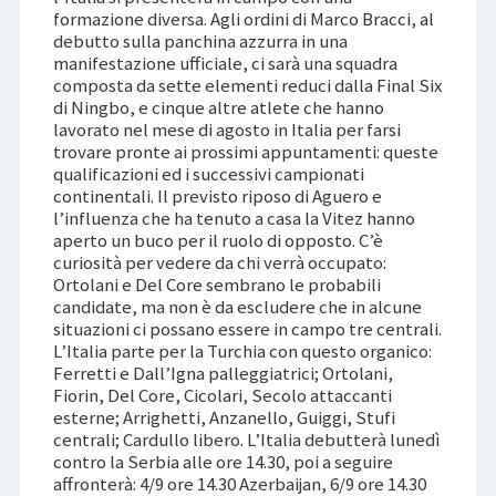
formazione diversa. Agli ordini di Marco Bracci, al
debutto sulla panchina azzurra in una
manifestazione ufficiale, ci sarà una squadra
composta da sette elementi reduci dalla Final Six
di Ningbo, e cinque altre atlete che hanno
lavorato nel mese di agosto in Italia per farsi
trovare pronte ai prossimi appuntamenti: queste
qualificazioni ed i successivi campionati
continentali. Il previsto riposo di Aguero e
l’influenza che ha tenuto a casa la Vitez hanno
aperto un buco per il ruolo di opposto. C’è
curiosità per vedere da chi verrà occupato:
Ortolani e Del Core sembrano le probabili
candidate, ma non è da escludere che in alcune
situazioni ci possano essere in campo tre centrali.
L’Italia parte per la Turchia con questo organico:
Ferretti e Dall’Igna palleggiatrici; Ortolani,
Fiorin, Del Core, Cicolari, Secolo attaccanti
esterne; Arrighetti, Anzanello, Guiggi, Stufi
centrali; Cardullo libero. L’Italia debutterà lunedì
contro la Serbia alle ore 14.30, poi a seguire
affronterà: 4/9 ore 14.30 Azerbaijan, 6/9 ore 14.30