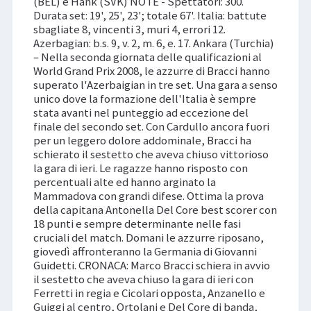
(BEL) e Hank (SVK) NOTE - Spettatori: 300.
Durata set: 19', 25', 23'; totale 67'. Italia: battute
sbagliate 8, vincenti 3, muri 4, errori 12.
Azerbagian: b.s. 9, v. 2, m. 6, e. 17. Ankara (Turchia)
– Nella seconda giornata delle qualificazioni al
World Grand Prix 2008, le azzurre di Bracci hanno
superato l'Azerbaigian in tre set. Una gara a senso
unico dove la formazione dell'Italia è sempre
stata avanti nel punteggio ad eccezione del
finale del secondo set. Con Cardullo ancora fuori
per un leggero dolore addominale, Bracci ha
schierato il sestetto che aveva chiuso vittorioso
la gara di ieri. Le ragazze hanno risposto con
percentuali alte ed hanno arginato la
Mammadova con grandi difese. Ottima la prova
della capitana Antonella Del Core best scorer con
18 punti e sempre determinante nelle fasi
cruciali del match. Domani le azzurre riposano,
giovedì affronteranno la Germania di Giovanni
Guidetti. CRONACA: Marco Bracci schiera in avvio
il sestetto che aveva chiuso la gara di ieri con
Ferretti in regia e Cicolari opposta, Anzanello e
Guiggi al centro, Ortolani e Del Core di banda,