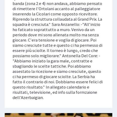
banda (zona 2 e 4) non andava, abbiamo pensato
di rimettere l'Ortolani accanto al palleggiatore
inserendo la Cicolari come opposto ricevitore.
Riprendo la struttura collaudata al Grand Prix. La
squadra è cresciuta." Sara Anzanello: -"All'inizio
ho faticato soprattutto a muro. Venivo da un
periodo dove mi sono allenata molto ma senza
giocare. C'era tensione e voglia di giocare. Poi
siamo cresciute tutte e questo ci ha permesso di
essere più sciolte. Il torneo è lungo, credo che
possiamo solo migliorare." Antonella Del Core: -
"Abbiamo iniziato la gara male, contratte e
sbagliando le scelte tattiche. Poi abbiamo
assestato la ricezione e siamo cresciute, questo
ci ha permeso di giocare sciolte. La Serbia ha
fatto il contrario di noi. Dobbiamo essere felici di
questo risultato." In allegato calendario e
risultati, televisione, ed info sulla formzaione
dell'Azerbaigian.