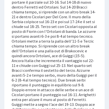
portare il parziale sul 10-16. Sul 14-18 di nuovo
dentro Ferretti ed Ortolani. Sul 14-20 Bracci
chiama tempo, si riprende con un altro break 14-
21 e dentro Cicolari per Del Core. Il muro della
Serbia colpisce sul 16-23 e poi sul 17-24 e il set si
chiude sul 18-25. Terzo set con Cicolari opposta al
posto di Fiorin con l’Ortolani di banda. Le azzurre
si portano avanti 6-3 e poi 8-4 al tempo tecnico.
Ortolani mette a terra la palla dell’11-5 e Terzic
chiama tempo. Si riprende con un altro break
dell’Ortolani e una palla out di Brakocevic e
quindi ancora Ortolani, ace di Guiggi (15-5).
Ancora Italia che incrementa il vantaggio sul 22-
11 e chiude con Guiggi sul 25-13. Nel quarto set
Bracci conferma il sestetto del terzo. Azzurre
avanti 5-2 e tempo serbo, muro della Guiggi per il
6-2 (8-4 al tempo tecnico). Due break serbi
riportano il punteggio in equilibrio sul 9-8.
Doppio errore in attacco delle serbe e un ace di
Cicolari portano il punteggio sul 16-11. Arrighetti
entra per alzare il muro al posto di Ferretti.
Guiggi mette a segno l’ace del 19-13. Doppio ace