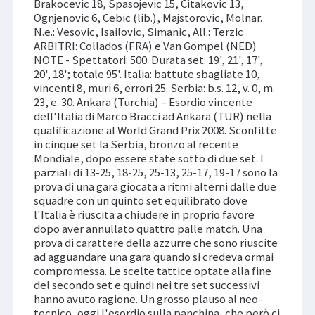
Brakocevic 18, Spasojevic 15, Citakovic 13,
Ognjenovic 6, Cebic (lib.), Majstorovic, Molnar.
N.e.: Vesovic, Isailovic, Simanic, All.: Terzic
ARBITRI: Collados (FRA) e Van Gompel (NED)
NOTE - Spettatori: 500. Durata set: 19', 21', 17',
20', 18'; totale 95'. Italia: battute sbagliate 10,
vincenti 8, muri 6, errori 25. Serbia: b.s. 12, v. 0, m.
23, e. 30. Ankara (Turchia) – Esordio vincente
dell'Italia di Marco Bracci ad Ankara (TUR) nella
qualificazione al World Grand Prix 2008. Sconfitte
in cinque set la Serbia, bronzo al recente
Mondiale, dopo essere state sotto di due set. I
parziali di 13-25, 18-25, 25-13, 25-17, 19-17 sono la
prova di una gara giocata a ritmi alterni dalle due
squadre con un quinto set equilibrato dove
l'Italia è riuscita a chiudere in proprio favore
dopo aver annullato quattro palle match. Una
prova di carattere della azzurre che sono riuscite
ad agguandare una gara quando si credeva ormai
compromessa. Le scelte tattice optate alla fine
del secondo set e quindi nei tre set successivi
hanno avuto ragione. Un grosso plauso al neo-
tecnico, oggi l'esordio sulla panchina, che però ci