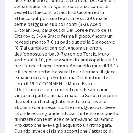
dell’Anzanello e contrattacco della Del Core e il
set si chiude 25-17. Quinto set senza cambi di
sestetti. Due contrattacchi di Cicolari ed un
attacco out portano le azzurre sul 3-0, ma le
serbe parggiano subito i conti (3-3). Ace di
Ortolani 5-3, palla out di Del Core e muro della
Citakovic, 5-6 e Bracci ferma il gioco. Ancora un
rovesciamento 7-6 su palla out della Brakocevic
(8-7 al cambio di campo). Ancora un errore
dell’opposta serba, 9-7 e tempo Terzic. Muro
serbo sul 9-10, poi una serie di cambiopalla sul 17
pari Terzic chiama tempo. Anzanello mura il 18-17
e il tecnico serbo è costretto a rifermare il gioco
e manda in campo Molnar ma Ortolani mette a
terra il 19-17. COMMENTI Marco Bracci: -
"Dobbiamo essere contenti perchè abbiamo
vinto una partita iniziata male. La Serbia nei primi
due set non ha sbagliato niente e noi invece
abbiamo commesso molti errori. Questo ci deve
infondere una grande fiducia. L'intento era quello
di inizare con le atlete che arrivavano dal Grand
Prix dato che aveva già acquisito un ritmo gara.
Quando invece ci siamo accorti che l'attacco di