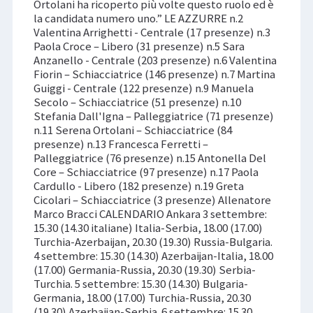
Ortolani ha ricoperto più volte questo ruolo ed è
la candidata numero uno.” LE AZZURRE n.2
Valentina Arrighetti - Centrale (17 presenze) n.3
Paola Croce – Libero (31 presenze) n.5 Sara
Anzanello - Centrale (203 presenze) n.6 Valentina
Fiorin – Schiacciatrice (146 presenze) n.7 Martina
Guiggi - Centrale (122 presenze) n.9 Manuela
Secolo – Schiacciatrice (51 presenze) n.10
Stefania Dall'Igna – Palleggiatrice (71 presenze)
n.11 Serena Ortolani – Schiacciatrice (84
presenze) n.13 Francesca Ferretti –
Palleggiatrice (76 presenze) n.15 Antonella Del
Core – Schiacciatrice (97 presenze) n.17 Paola
Cardullo - Libero (182 presenze) n.19 Greta
Cicolari – Schiacciatrice (3 presenze) Allenatore
Marco Bracci CALENDARIO Ankara 3 settembre:
15.30 (14.30 italiane) Italia-Serbia, 18.00 (17.00)
Turchia-Azerbaijan, 20.30 (19.30) Russia-Bulgaria.
4 settembre: 15.30 (14.30) Azerbaijan-Italia, 18.00
(17.00) Germania-Russia, 20.30 (19.30) Serbia-
Turchia. 5 settembre: 15.30 (14.30) Bulgaria-
Germania, 18.00 (17.00) Turchia-Russia, 20.30
(19.30) Azerbaijan-Serbia. 6 settembre: 15.30