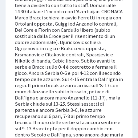
tiene a dividerlo con tutto lo staff. Domani alle
14.30 italiane l’inconto con l’Azerbaijan. CRONACA
Marco Bracci schiera in avvio Ferretti in regia con
Ortolani opposta, Guiggi ed Anzanello centrali,
Del Core e Fiorin con Cardullo libero (subito
sostituita dalla Croce per il risentimento di un
dolore addominale). Djurickovic schiera
Ognjenovic in regia e Brakocevic opposta,
Krsmanovic e Citakovic centrali, Spasojevic e
Nikolic di banda, Cebic libero. Subito avanti le
serbe e Bracci sullo 0-4 è costretto a fermare il
gioco. Ancora Serbia 0-6 e poi 4-12 con il secondo
tempo delle azzurre. Sul 4-15 entra la Dall’Igna in
regia. Il primo break azzurro arriva sull’8-17 con
muro di Anzanello subito bissato, poi ace di
Dall’Igna e ancora muro Anzanello (11-17), ma la
Serbia chiude sul 13-25. Stessi sestetti di
partenza e ancora Serbia 3-6, le azzurre
recuperano sul 6 pari, 7-8 al primo tempo
tecnico. Il muro delle serbe si fa ancora sentire e
sul 9-13 Bracci opta per il doppio cambio con
dentro Secolo e Dall’Igna, sono ancora due muri a