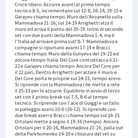
Croce libero. Azzurre avanti al primo tempo
tecnico 8-5, incrementano sul 12-8, 16-14, 19-15 e
Garayev chiama tempo. Muro dell'Anzanello sulla
Mammadova 21-16, sul 24-19 Arrighetti alza il
muro ed arriva il punto del 25-19. Inizio di secondo
set con due punti della Mammadova 1-4, ma è
l'Italia ad arrivare prima sull'8-7. Mammadova e
compagne si riportano avanti 17-19 e Bracci
chiama tempo. Muro della Guliyeva del 19-22 ed
ancora tempo Italia. Del Core contrattacca il 21-
22 e Garayev chiama tempo. Ancora Del Core per
il 22 pari, Dentro Arrighetti per alzare il muro e
Del Core porta le proprie sul 24-23, tempo azero.
Si riprende con la Mammadova che mette a rete
il 25-23 per le azzurre. Equilibrio in avvio di terzo
set con il primo break sul 7-5, 8-6 al tempo
tecnico. Si riprende con l'ace di Guiggi e un fallo
in palleggio azero 10-6 (16-12). Si riprende con
due break azeri e Bracci chiama tempo sul 16-15.
Ortolani mette a segno il 19-16 (tempo). Ancora
Ortolani per il 20-16, Mammadova 21-19, palla out
della Parkhomenko 24-20 e chiusura del set su