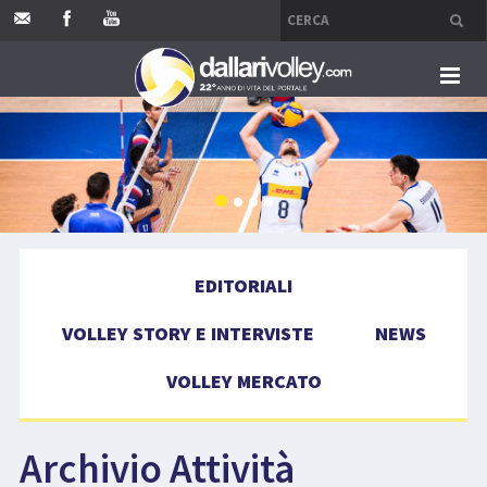
HOME
EDITORIALI
VOLLEY STORY E INTERVISTE
EDITORIALI
NEWS
VOLLEY STORY E INTERVISTE
NEWS
VOLLEY MERCATO
VOLLEY MERCATO
COMPETIZIONI
Archivio Attività
EVENTI