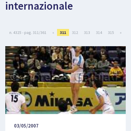
internazionale
LIBRI
n. 4325 - pag. 311/361
«
311
312
313
314
315
»
03/05/2007