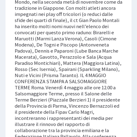
Mondo, nella seconda metà di novembre come da
tradizione in Giappone. Con molti atleti ancora
impegnati nei play off tricolori (o reduci dalle
sfide dei quarti di finale), il ct Gian Paolo Montali
ha inserito molti nomi nuovi nell’elenco dei
convocati per questo primo raduno: Birarelli e
Maruotti (Marmi Lanza Verona), Casoli (Cimone
Modena), De Togni e Piscopo (Antonveneta
Padova), Dennis e Paparoni (Lube Banca Marche
Macerata), Gavotto, Perazzolo e Sala (Acqua
Paradiso Montichiari), Mattera (Maggiora Latina),
Rosso (Sec Isernia), Spairani (Sparkling Milano),
Nuti e Vicini (Prisma Taranto). IL 4 MAGGIO
CONFERENZA STAMPA A SALSOMAGGIORE
TERME Roma. Venerdì 4 maggio alle ore 12.00 a
Salsomaggiore Terme, presso il Salone delle
Terme Berzieri (Piazzale Berzieri 1) il presidente
della Provincia di Parma, Vincenzo Bernazzoli ed
il presidente della Fipav Carlo Magri,
incontreranno i rappresentanti dei media per
illustrare il rinnovo del rapporto di
collaborazione tra la provincia emiliana e la
Federazione Italiana Pallavolo. Alla conferenza