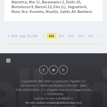
Marretta, Mor 11, Baranowicz 2, Dolfo 10,
Bortolozzo 9, Bartoli 13; Zito (L), Segnalini 6,
Rossi. N.e.: Krumins, Musillo, Sabbi. All. Barbiero
n. 4325 - pag. 311/361
«
311
312
313
314
315
»
DALLARIVOLLEY SOSTIENE
CONTATTI
Copyright © 2005-2026 Complemento Oggetto S.r.l.
TOP RICERCHE
Via Rubiera, 9 - 42018 San Martino in Rio (RE) - Italia
SITE MAP
P.IVA: 02153010356 - C.F. e Registro Imprese di Reggio Emilia
n. 02153010356
Capitale Sociale: € 10.000,00 i.v.
Per info: lanfrancodallari@dallarivolley.com
[Privacy Policy]
[Cookie Policy]