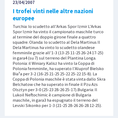
23/04/2007
I trofei vinti nelle altre nazioni
europee
Turchia: lo scudetto all'Arkas Spor Izmir L'Arkas
Spor Izmir ha vinto il campionato maschile turco
al termine del doppio girone finale a quattro
squadre. Olanda: lo scudetto al Dela Martinus Il
Dela Martinus ha vinto lo scudetto olandese
femminile grazie all'1-3 (13-25 11-25 26-24 17-25)
in gara4 (su 7) sul terreno del Plantina Longa.
Polonia: il Winiary Kalisz ha vinto la Coppa di
Polonia femminile, ha superato l'Aluprof Bielsko
Bia³a per 3-2 (16-25 21-25 25-22 25-22 15-8). La
Coppa di Polonia maschile è stata vinta dallo Skra
Belchatow che ha superato in finale il Pzu Azs
Olsztyn per 3-0 (25-23 28-26 25-17).Bulgaria: Il
Lukoil Neftochimic è campione di Bulgaria
maschile, in gara3 ha espugnato il terreno del
Levski Sikonko per 1-3 (21-25 28-26 26-28 12-25).