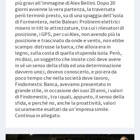
più gravi all’immagine di Alex Bellini. Dopo 20
giorni avvenne la vera partenza, la traversata
però terminò presto, su di una spiaggia dell’isola
di Formentera, nelle Baleari. Problemi elettrici
misero in tilt le attrezzature, tra cui i rilevatori di
posizione, i GPS, per cui Alex, non avendo più la
posizione e trascinato da onde e vento, non ebbe
scampo: distrusse la barca, che allora era in
legno, sulla costa di quella stupenda isola. Però,
mi dissi, un soggetto che insiste così deve avere
in sé un senso della sfida ed una determinazione
davvero unici, dovevo conoscerlo, e poi era da
poco tempo che nella società dove lavoro,
Findomestic Banca, avevamo presentato in
grande stile, in occasione dei suoi 20 anni, i valori
di Findomestic, tra i quali, appunto, il senso della
sfida, e perché no, anche la proattività, valori
sicuramente esaltati da un’impresa simile.
Continua in allegato.