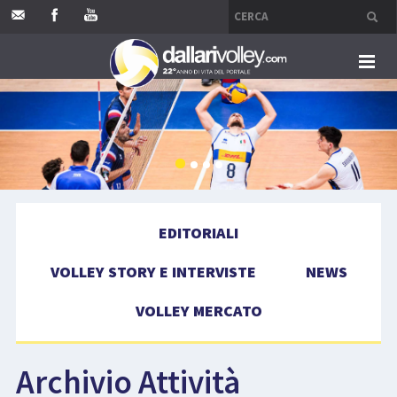
HOME
EDITORIALI
VOLLEY STORY E INTERVISTE
EDITORIALI
NEWS
VOLLEY STORY E INTERVISTE
NEWS
VOLLEY MERCATO
VOLLEY MERCATO
COMPETIZIONI
Archivio Attività
EVENTI