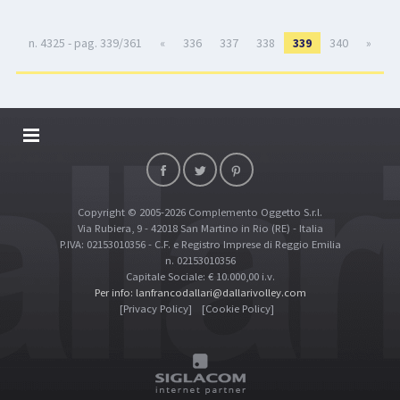
n. 4325 - pag. 339/361
«
336
337
338
339
340
»
DALLARIVOLLEY SOSTIENE
CONTATTI
Copyright © 2005-2026 Complemento Oggetto S.r.l.
TOP RICERCHE
Via Rubiera, 9 - 42018 San Martino in Rio (RE) - Italia
SITE MAP
P.IVA: 02153010356 - C.F. e Registro Imprese di Reggio Emilia
n. 02153010356
Capitale Sociale: € 10.000,00 i.v.
Per info: lanfrancodallari@dallarivolley.com
[Privacy Policy]
[Cookie Policy]