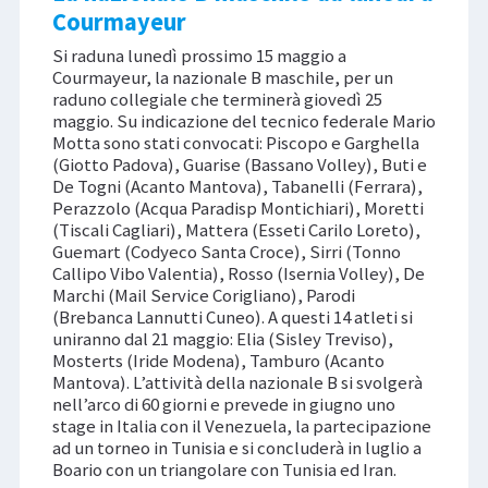
Courmayeur
Si raduna lunedì prossimo 15 maggio a
Courmayeur, la nazionale B maschile, per un
raduno collegiale che terminerà giovedì 25
maggio. Su indicazione del tecnico federale Mario
Motta sono stati convocati: Piscopo e Garghella
(Giotto Padova), Guarise (Bassano Volley), Buti e
De Togni (Acanto Mantova), Tabanelli (Ferrara),
Perazzolo (Acqua Paradisp Montichiari), Moretti
(Tiscali Cagliari), Mattera (Esseti Carilo Loreto),
Guemart (Codyeco Santa Croce), Sirri (Tonno
Callipo Vibo Valentia), Rosso (Isernia Volley), De
Marchi (Mail Service Corigliano), Parodi
(Brebanca Lannutti Cuneo). A questi 14 atleti si
uniranno dal 21 maggio: Elia (Sisley Treviso),
Mosterts (Iride Modena), Tamburo (Acanto
Mantova). L’attività della nazionale B si svolgerà
nell’arco di 60 giorni e prevede in giugno uno
stage in Italia con il Venezuela, la partecipazione
ad un torneo in Tunisia e si concluderà in luglio a
Boario con un triangolare con Tunisia ed Iran.