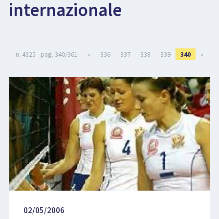
internazionale
LIBRI
n. 4325 - pag. 340/361
«
336
337
338
339
340
»
02/05/2006