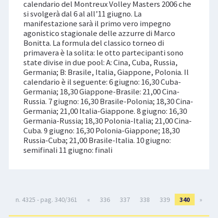
calendario del Montreux Volley Masters 2006 che
si svolgerà dal 6 al all’11 giugno. La
manifestazione sarà il primo vero impegno
agonistico stagionale delle azzurre di Marco
Bonitta. La formula del classico torneo di
primavera è la solita: le otto partecipanti sono
state divise in due pool: A: Cina, Cuba, Russia,
Germania; B: Brasile, Italia, Giappone, Polonia. Il
calendario è il seguente: 6 giugno: 16,30 Cuba-
Germania; 18,30 Giappone-Brasile: 21,00 Cina-
Russia. 7 giugno: 16,30 Brasile-Polonia; 18,30 Cina-
Germania; 21,00 Italia-Giappone. 8 giugno: 16,30
Germania-Russia; 18,30 Polonia-Italia; 21,00 Cina-
Cuba. 9 giugno: 16,30 Polonia-Giappone; 18,30
Russia-Cuba; 21,00 Brasile-Italia. 10 giugno:
semifinali 11 giugno: finali
n. 4325 - pag. 340/361
«
336
337
338
339
340
»