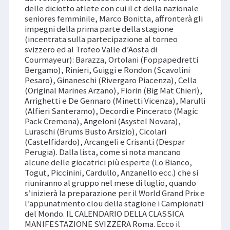
delle diciotto atlete con cui il ct della nazionale
seniores femminile, Marco Bonitta, affronterà gli
impegni della prima parte della stagione
(incentrata sulla partecipazione al torneo
svizzero ed al Trofeo Valle d’Aosta di
Courmayeur): Barazza, Ortolani (Foppapedretti
Bergamo), Rinieri, Guiggi e Rondon (Scavolini
Pesaro), Ginaneschi (Rivergaro Piacenza), Cella
(Original Marines Arzano), Fiorin (Big Mat Chieri),
Arrighetti e De Gennaro (Minetti Vicenza), Marulli
(Alfieri Santeramo), Decordi e Pincerato (Magic
Pack Cremona), Angeloni (Asystel Novara),
Luraschi (Brums Busto Arsizio), Cicolari
(Castelfidardo), Arcangeli e Crisanti (Despar
Perugia). Dalla lista, come si nota mancano
alcune delle giocatrici più esperte (Lo Bianco,
Togut, Piccinini, Cardullo, Anzanello ecc.) che si
riuniranno al gruppo nel mese di luglio, quando
s’inizierà la preparazione per il World Grand Prix e
l’appunatmento clou della stagione i Campionati
del Mondo. IL CALENDARIO DELLA CLASSICA
MANIFESTAZIONE SVIZZERA Roma. Ecco il