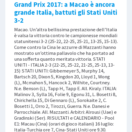
Grand Prix 2017: a Macao è ancora
grande Italia, battuti gli Stati Uniti
3-2
Macao. Un’altra bellissima prestazione dell’Italia
è valsa la vittoria contro le campionesse mondiali
statunitensi 3-2 (25-22, 22-25, 25-21, 13-25, 15-13).
Come contro la Cina le azzurre di Mazzanti hanno
mostrato un’ottima pallavolo che ha portato ad
una sofferta quanto meritata vittoria. STATI
UNITI - ITALIA 2-3 (22-25, 25-22, 21-25, 25-13, 13-
15) STATI UNITI: Gibbemeyer 5, Murphy 14,
Bartsch 20, Dixon 5, Kingdon 20, Lloyd 1, Wong
(L), Mcmahon 5, Hancock 2, Wilhite, Courtney.
N.e. Benson (L), Tapp H, Tapp E. All. Kiraly. ITALIA:
Malinov 3, Sylla 16, Folie 9, Egonu 31, L. Bosetti 8,
Chirichella 15, Di Gennaro (L), Sorokaite 2, C.
Bosetti 1, Orro 2, Tirozzi, Guerra. N.e. Danesi e
Parrocchiale. All. Mazzanti. Arbitri: Alrousi (Uae) e
Gradinski (Ser). RISULTATI e CALENDARIO - Pool
E1: Macau (Cina) (orari di gioco italiani) 16 luglio:
Italia-Turchia ore 7, Cina-Stati Uniti ore 9.30.