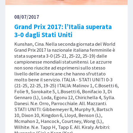
08/07/2017
Grand Prix 2017: l’Italia superata
3-0 dagli Stati Uniti
Kunshan, Cina. Nella seconda giornata del World
Grand Prix 2017 la nazionale italiana femminile è
stata superata 3-0 (25-21, 25-22, 25-19) dalle
campionesse mondiali statunitensi. Le azzurre
non sono riuscite ad esprimersi sullo stesso
livello delle americane che hanno sfruttato
molto bene il servizio. ITALIA - STATI UNITI 0-3
(21-25, 22-25, 19-25) ITALIA: Malinov 1, C.Bosetti 6,
Folie 9, Sorokaite 5, L.Bosetti 6, Bonifacio 3, Di
Gennaro (L), Loda, Egonu 12, Chirichella 4, Sylla.
Danesi. N.e. Orro, Parrocchiale. All. Mazzanti.
STATI UNITI: Gibbemeyer 8, Murphy 9, Bartsch
10, Dixon 10, Kingdon 6, Lloyd, Benson (L),
Mcmahon 2, Hancock, Courtney, Wong (L),
Wilhite. N.e. Tapp H, Tapp E. All. Kiraly. Arbitri: