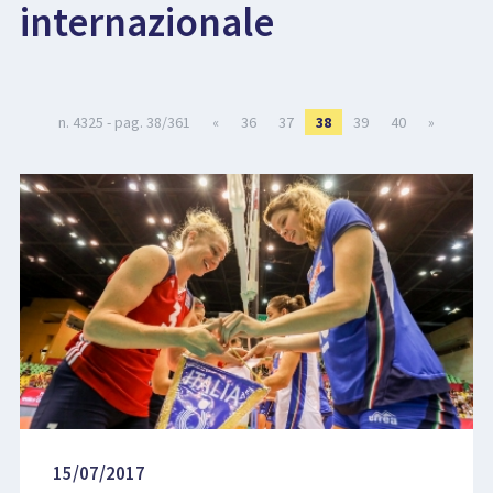
internazionale
LIBRI
n. 4325 - pag. 38/361
«
36
37
38
39
40
»
15/07/2017