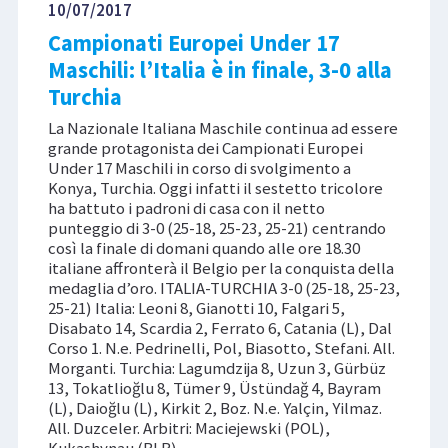
10/07/2017
Campionati Europei Under 17
Maschili: l’Italia è in finale, 3-0 alla
Turchia
La Nazionale Italiana Maschile continua ad essere
grande protagonista dei Campionati Europei
Under 17 Maschili in corso di svolgimento a
Konya, Turchia. Oggi infatti il sestetto tricolore
ha battuto i padroni di casa con il netto
punteggio di 3-0 (25-18, 25-23, 25-21) centrando
così la finale di domani quando alle ore 18.30
italiane affronterà il Belgio per la conquista della
medaglia d’oro. ITALIA-TURCHIA 3-0 (25-18, 25-23,
25-21) Italia: Leoni 8, Gianotti 10, Falgari 5,
Disabato 14, Scardia 2, Ferrato 6, Catania (L), Dal
Corso 1. N.e. Pedrinelli, Pol, Biasotto, Stefani. All.
Morganti. Turchia: Lagumdzija 8, Uzun 3, Gürbüz
13, Tokatlioğlu 8, Tümer 9, Üstündağ 4, Bayram
(L), Daioğlu (L), Kirkit 2, Boz. N.e. Yalçin, Yilmaz.
All. Duzceler. Arbitri: Maciejewski (POL),
Kukashynau (BLR).