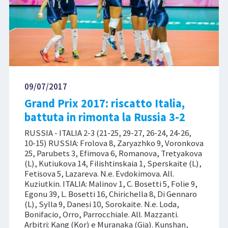
09/07/2017
Grand Prix 2017: riscatto Italia,
battuta in rimonta la Russia 3-2
RUSSIA - ITALIA 2-3 (21-25, 29-27, 26-24, 24-26,
10-15) RUSSIA: Frolova 8, Zaryazhko 9, Voronkova
25, Parubets 3, Efimova 6, Romanova, Tretyakova
(L), Kutiukova 14, Filishtinskaia 1, Sperskaite (L),
Fetisova 5, Lazareva. N.e. Evdokimova. All.
Kuziutkin. ITALIA: Malinov 1, C. Bosetti 5, Folie 9,
Egonu 39, L. Bosetti 16, Chirichella 8, Di Gennaro
(L), Sylla 9, Danesi 10, Sorokaite. N.e. Loda,
Bonifacio, Orro, Parrocchiale. All. Mazzanti.
Arbitri: Kang (Kor) e Muranaka (Gia). Kunshan,