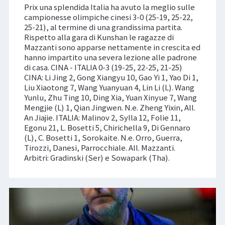
Prix una splendida Italia ha avuto la meglio sulle
campionesse olimpiche cinesi 3-0 (25-19, 25-22,
25-21), al termine di una grandissima partita.
Rispetto alla gara di Kunshan le ragazze di
Mazzanti sono apparse nettamente in crescita ed
hanno impartito una severa lezione alle padrone
di casa. CINA - ITALIA 0-3 (19-25, 22-25, 21-25)
CINA: Li Jing 2, Gong Xiangyu 10, Gao Yi 1, Yao Di 1,
Liu Xiaotong 7, Wang Yuanyuan 4, Lin Li (L). Wang
Yunlu, Zhu Ting 10, Ding Xia, Yuan Xinyue 7, Wang
Mengjie (L) 1, Qian Jingwen. N.e. Zheng Yixin, All.
An Jiajie. ITALIA: Malinov 2, Sylla 12, Folie 11,
Egonu 21, L. Bosetti 5, Chirichella 9, Di Gennaro
(L), C. Bosetti 1, Sorokaite. N.e. Orro, Guerra,
Tirozzi, Danesi, Parrocchiale. All. Mazzanti.
Arbitri: Gradinski (Ser) e Sowapark (Tha).