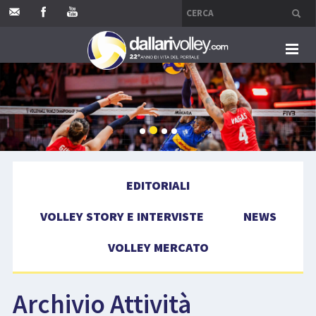
HOME
EDITORIALI
VOLLEY STORY E INTERVISTE
EDITORIALI
NEWS
VOLLEY STORY E INTERVISTE
NEWS
VOLLEY MERCATO
VOLLEY MERCATO
COMPETIZIONI
Archivio Attività
EVENTI