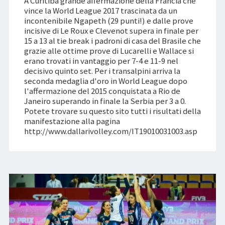
A Curitiba grande affermazione della Francia che
vince la World League 2017 trascinata da un
incontenibile Ngapeth (29 punti!) e dalle prove
incisive di Le Roux e Clevenot supera in finale per
15 a 13 al tie break i padroni di casa del Brasile che
grazie alle ottime prove di Lucarelli e Wallace si
erano trovati in vantaggio per 7-4 e 11-9 nel
decisivo quinto set. Per i transalpini arriva la
seconda medaglia d'oro in World League dopo
l'affermazione del 2015 conquistata a Rio de
Janeiro superando in finale la Serbia per 3 a 0.
Potete trovare su questo sito tutti i risultati della
manifestazione alla pagina
http://www.dallarivolley.com/IT19010031003.asp