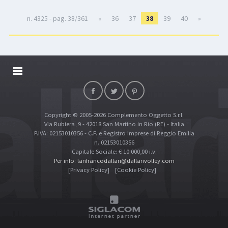
n. 4325 - pag. 38/361
«
36
37
38
39
40
»
DALLARIVOLLEY SOSTIENE
CONTATTI
Copyright © 2005-2026 Complemento Oggetto S.r.l.
TOP RICERCHE
Via Rubiera, 9 - 42018 San Martino in Rio (RE) - Italia
SITE MAP
P.IVA: 02153010356 - C.F. e Registro Imprese di Reggio Emilia
n. 02153010356
Capitale Sociale: € 10.000,00 i.v.
Per info: lanfrancodallari@dallarivolley.com
[Privacy Policy]
[Cookie Policy]