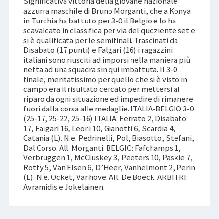
Significativa vittoria della giovane nazionale
azzurra maschile di Bruno Morganti, che a Konya
in Turchia ha battuto per 3-0 il Belgio e lo ha
scavalcato in classifica per via del quoziente set e
si è qualificata per le semifinali. Trascinati da
Disabato (17 punti) e Falgari (16) i ragazzini
italiani sono riusciti ad imporsi nella maniera più
netta ad una squadra sin qui imbattuta. Il 3-0
finale, meritatissimo per quello che si è visto in
campo era il risultato cercato per mettersi al
riparo da ogni situazione ed impedire di rimanere
fuori dalla corsa alle medaglie. ITALIA-BELGIO 3-0
(25-17, 25-22, 25-16) ITALIA: Ferrato 2, Disabato
17, Falgari 16, Leoni 10, Gianotti 6, Scardia 4,
Catania (L). N.e. Pedrinelli, Pol, Biasotto, Stefani,
Dal Corso. All. Morganti. BELGIO: Fafchamps 1,
Verbruggen 1, McCluskey 3, Peeters 10, Paskie 7,
Rotty 5, Van Elsen 6, D’Heer, Vanhelmont 2, Perin
(L). N.e. Ocket, Vanhove. All. De Boeck. ARBITRI:
Avramidis e Jokelainen.