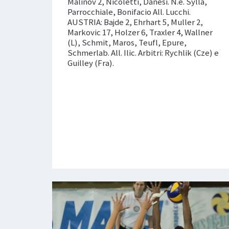
Malinov 2, Nicoletti, Danesi. N.e. Sylla,
Parrocchiale, Bonifacio All. Lucchi.
AUSTRIA: Bajde 2, Ehrhart 5, Muller 2,
Markovic 17, Holzer 6, Traxler 4, Wallner
(L), Schmit, Maros, Teufl, Epure,
Schmerlab. All. Ilic. Arbitri: Rychlik (Cze) e
Guilley (Fra).