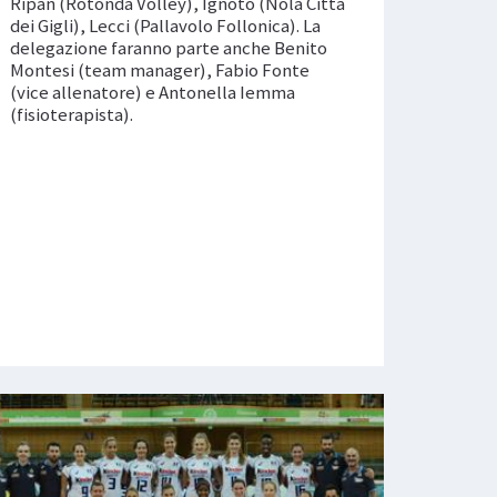
Ripan (Rotonda Volley), Ignoto (Nola Città
dei Gigli), Lecci (Pallavolo Follonica). La
delegazione faranno parte anche Benito
Montesi (team manager), Fabio Fonte
(vice allenatore) e Antonella Iemma
(fisioterapista).