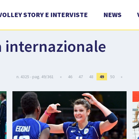
VOLLEY STORY E INTERVISTE
NEWS
à internazionale
n. 4325 - pag. 49/361
«
46
47
48
49
50
»