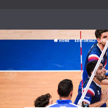
HOME
EDITORIALI
VOL
‹