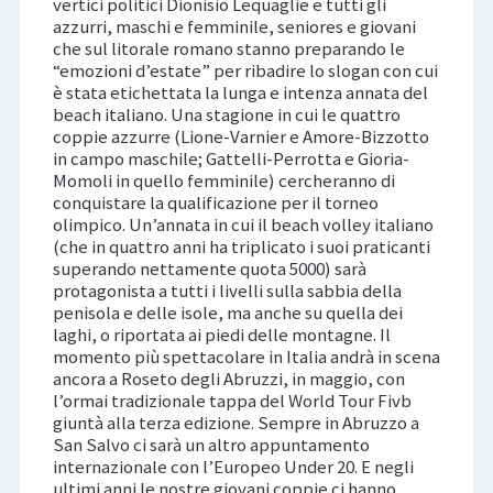
vertici politici Dionisio Lequaglie e tutti gli
azzurri, maschi e femminile, seniores e giovani
che sul litorale romano stanno preparando le
“emozioni d’estate” per ribadire lo slogan con cui
è stata etichettata la lunga e intenza annata del
beach italiano. Una stagione in cui le quattro
coppie azzurre (Lione-Varnier e Amore-Bizzotto
in campo maschile; Gattelli-Perrotta e Gioria-
Momoli in quello femminile) cercheranno di
conquistare la qualificazione per il torneo
olimpico. Un’annata in cui il beach volley italiano
(che in quattro anni ha triplicato i suoi praticanti
superando nettamente quota 5000) sarà
protagonista a tutti i livelli sulla sabbia della
penisola e delle isole, ma anche su quella dei
laghi, o riportata ai piedi delle montagne. Il
momento più spettacolare in Italia andrà in scena
ancora a Roseto degli Abruzzi, in maggio, con
l’ormai tradizionale tappa del World Tour Fivb
giuntà alla terza edizione. Sempre in Abruzzo a
San Salvo ci sarà un altro appuntamento
internazionale con l’Europeo Under 20. E negli
ultimi anni le nostre giovani coppie ci hanno