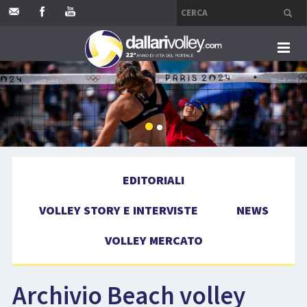
HOME
EDITORIALI
VOLLEY STORY E INTERVISTE
EDITORIALI
NEWS
VOLLEY STORY E INTERVISTE
NEWS
VOLLEY MERCATO
VOLLEY MERCATO
COMPETIZIONI
Archivio Beach volley
EVENTI