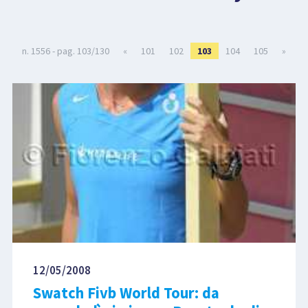
LIBRI
n. 1556 - pag. 103/130
«
101
102
103
104
105
»
12/05/2008
Swatch Fivb World Tour: da