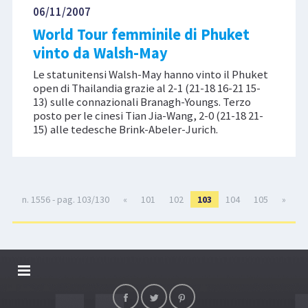
06/11/2007
World Tour femminile di Phuket
vinto da Walsh-May
Le statunitensi Walsh-May hanno vinto il Phuket
open di Thailandia grazie al 2-1 (21-18 16-21 15-
13) sulle connazionali Branagh-Youngs. Terzo
posto per le cinesi Tian Jia-Wang, 2-0 (21-18 21-
15) alle tedesche Brink-Abeler-Jurich.
n. 1556 - pag. 103/130
«
101
102
103
104
105
»
DALLARIVOLLEY SOSTIENE