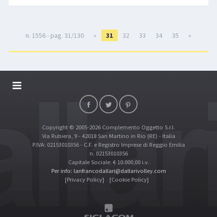
n. 1556 - pag. 31/130
«
31
32
33
34
35
»
DALLARIVOLLEY SOSTIENE
CONTATTI
Copyright © 2005-2026 Complemento Oggetto S.r.l.
TOP RICERCHE
Via Rubiera, 9 - 42018 San Martino in Rio (RE) - Italia
SITE MAP
P.IVA: 02153010356 - C.F. e Registro Imprese di Reggio Emilia
n. 02153010356
Capitale Sociale: € 10.000,00 i.v.
Per info: lanfrancodallari@dallarivolley.com
[Privacy Policy]
[Cookie Policy]