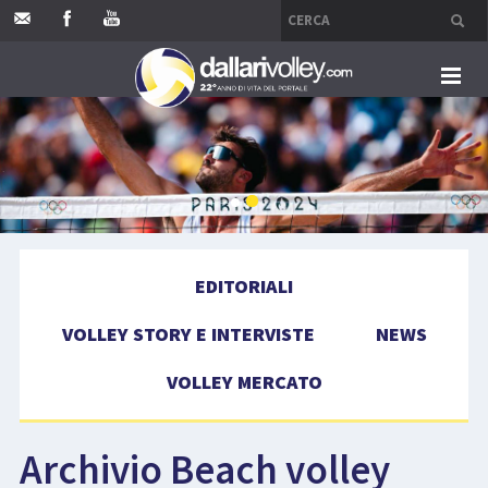
HOME
EDITORIALI
VOLLEY STORY E INTERVISTE
EDITORIALI
NEWS
VOLLEY STORY E INTERVISTE
NEWS
VOLLEY MERCATO
VOLLEY MERCATO
COMPETIZIONI
Archivio Beach volley
EVENTI