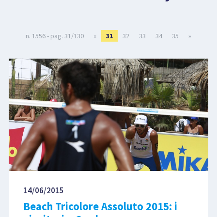
LIBRI
n. 1556 - pag. 31/130
«
31
32
33
34
35
»
14/06/2015
Beach Tricolore Assoluto 2015: i