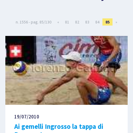
LIBRI
n. 1556 - pag. 85/130
«
81
82
83
84
85
»
19/07/2010
Ai gemelli Ingrosso la tappa di