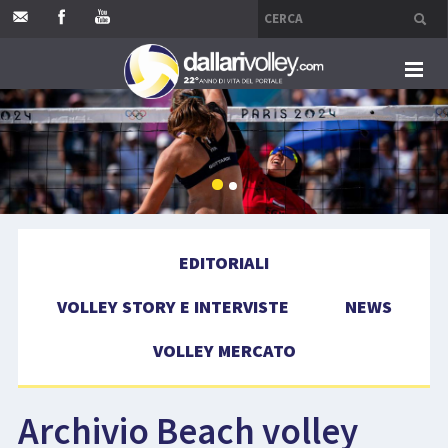
HOME
EDITORIALI
VOLLEY STORY E INTERVISTE
EDITORIALI
NEWS
VOLLEY STORY E INTERVISTE
NEWS
VOLLEY MERCATO
VOLLEY MERCATO
COMPETIZIONI
Archivio Beach volley
EVENTI