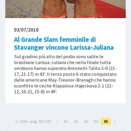
03/07/2010
Al Grande Slam femminile di
Stavanger vincono Larissa-Juliana
Sul gradino più alto del podio sono salite le
brasiliane Larissa-Juliana che nella finale tutta
verdeoro hanno superato Antonelli-Talita 2-0 (21-
17, 21-17) in 43'. Il terzo posto è stato conquistato
dalle americane May-Treanor-Branagh che hanno
sconfitto le ceche Klapalova-Hajeckova 2-1 (21-
12, 16-21, 15-8) in 49'.
n. 1556 - pag. 85/130
«
81
82
83
84
85
»