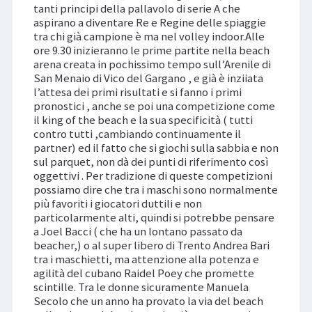
tanti principi della pallavolo di serie A che
aspirano a diventare Re e Regine delle spiaggie
tra chi già campione è ma nel volley indoor.Alle
ore 9.30 inizieranno le prime partite nella beach
arena creata in pochissimo tempo sull’Arenile di
San Menaio di Vico del Gargano , e già è inziiata
l’attesa dei primi risultati e si fanno i primi
pronostici , anche se poi una competizione come
il king of the beach e la sua specificità ( tutti
contro tutti ,cambiando continuamente il
partner) ed il fatto che si giochi sulla sabbia e non
sul parquet, non dà dei punti di riferimento così
oggettivi . Per tradizione di queste competizioni
possiamo dire che tra i maschi sono normalmente
più favoriti i giocatori duttili e non
particolarmente alti, quindi si potrebbe pensare
a Joel Bacci ( che ha un lontano passato da
beacher,) o al super libero di Trento Andrea Bari
tra i maschietti, ma attenzione alla potenza e
agilità del cubano Raidel Poey che promette
scintille. Tra le donne sicuramente Manuela
Secolo che un anno ha provato la via del beach