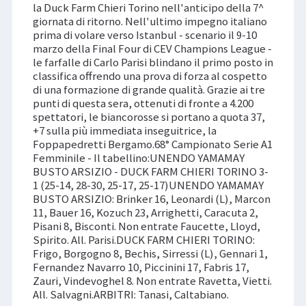
la Duck Farm Chieri Torino nell'anticipo della 7^
giornata di ritorno. Nell'ultimo impegno italiano
prima di volare verso Istanbul - scenario il 9-10
marzo della Final Four di CEV Champions League -
le farfalle di Carlo Parisi blindano il primo posto in
classifica offrendo una prova di forza al cospetto
di una formazione di grande qualità. Grazie ai tre
punti di questa sera, ottenuti di fronte a 4.200
spettatori, le biancorosse si portano a quota 37,
+7 sulla più immediata inseguitrice, la
Foppapedretti Bergamo.68° Campionato Serie A1
Femminile - Il tabellino:UNENDO YAMAMAY
BUSTO ARSIZIO - DUCK FARM CHIERI TORINO 3-
1 (25-14, 28-30, 25-17, 25-17)UNENDO YAMAMAY
BUSTO ARSIZIO: Brinker 16, Leonardi (L), Marcon
11, Bauer 16, Kozuch 23, Arrighetti, Caracuta 2,
Pisani 8, Bisconti. Non entrate Faucette, Lloyd,
Spirito. All. Parisi.DUCK FARM CHIERI TORINO:
Frigo, Borgogno 8, Bechis, Sirressi (L), Gennari 1,
Fernandez Navarro 10, Piccinini 17, Fabris 17,
Zauri, Vindevoghel 8. Non entrate Ravetta, Vietti.
All. Salvagni.ARBITRI: Tanasi, Caltabiano.