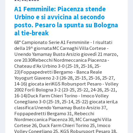
A1 Femminile: Piacenza stende
Urbino e si avvicina al secondo
posto. Pesaro la spunta su Bologna
al tie-break
68° Campionato Serie A1 Femminile - I risultati
della 19^ giornata:MC Carnaghi Villa Cortese -
Unendo Yamamay Busto Arsizio giovedì 21 marzo,
ore 20.30Rebecchi Nordmeccanica Piacenza -
Chateau d'Ax Urbino 3-0 (25-19, 25-16, 25-
23)Foppapedretti Bergamo - Banca Reale
Yoyogurt Giaveno 2-3 (26-28, 25-15, 25-16, 25-27,
14-16) giocata ieriKGS Robursport Pesaro - Volley
2002 Forlì Bologna 3-2 (23-25, 25-22, 24-26, 25-21,
16-14)Duck Farm Chieri Torino - Imoco Volley
Conegliano 3-0 (25-19, 25-14, 25-22) giocata ieriLa
classifica:Unendo Yamamay Busto Arsizio 37,
Foppapedretti Bergamo 31, Rebecchi
Nordmeccanica Piacenza 30, MC Carnaghi Villa
Cortese 26, Duck Farm Chieri Torino 25, Imoco
Volley Conegliano 25, KGS Robursport Pesaro 18,