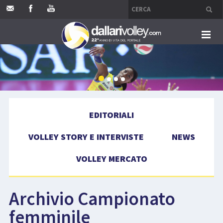
HOME
EDITORIALI
EDITORIALI
VOLLEY STORY E INTERVISTE
VOLLEY STORY E INTERVISTE
NEWS
NEWS
VOLLEY MERCATO
VOLLEY MERCATO
Archivio Campionato
COMPETIZIONI
femminile
EVENTI