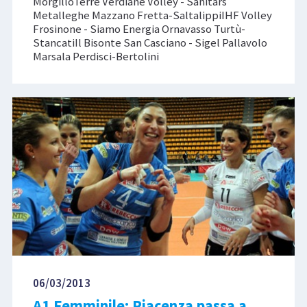
MorgilloTerre Verdiane Volley - Sanitars
Metalleghe Mazzano Fretta-SaltalippiIHF Volley
Frosinone - Siamo Energia Ornavasso Turtù-
StancatiIl Bisonte San Casciano - Sigel Pallavolo
Marsala Perdisci-Bertolini
06/03/2013
A1 Femminile: Piacenza passa a