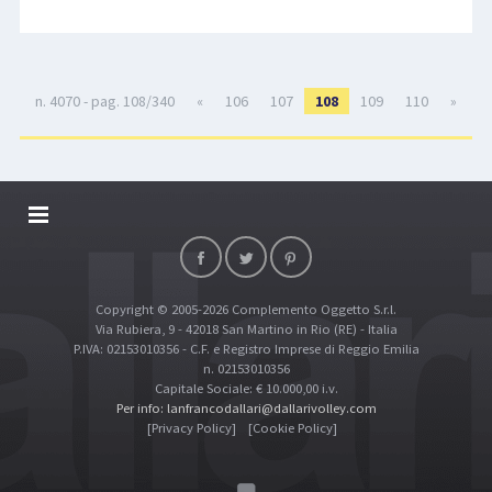
n. 4070 - pag. 108/340
«
106
107
108
109
110
»
DALLARIVOLLEY SOSTIENE
CONTATTI
Copyright © 2005-2026 Complemento Oggetto S.r.l.
TOP RICERCHE
Via Rubiera, 9 - 42018 San Martino in Rio (RE) - Italia
SITE MAP
P.IVA: 02153010356 - C.F. e Registro Imprese di Reggio Emilia
n. 02153010356
Capitale Sociale: € 10.000,00 i.v.
Per info: lanfrancodallari@dallarivolley.com
[Privacy Policy]
[Cookie Policy]