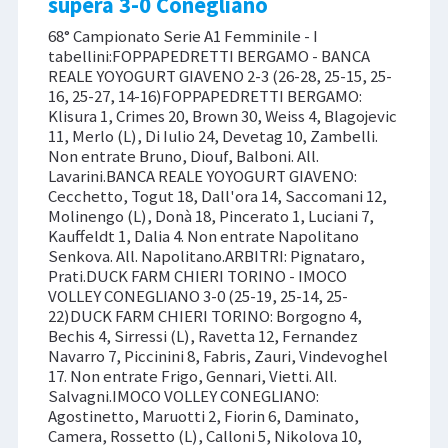
supera 3-0 Conegliano
68° Campionato Serie A1 Femminile - I
tabellini:FOPPAPEDRETTI BERGAMO - BANCA
REALE YOYOGURT GIAVENO 2-3 (26-28, 25-15, 25-
16, 25-27, 14-16)FOPPAPEDRETTI BERGAMO:
Klisura 1, Crimes 20, Brown 30, Weiss 4, Blagojevic
11, Merlo (L), Di Iulio 24, Devetag 10, Zambelli.
Non entrate Bruno, Diouf, Balboni. All.
Lavarini.BANCA REALE YOYOGURT GIAVENO:
Cecchetto, Togut 18, Dall'ora 14, Saccomani 12,
Molinengo (L), Donà 18, Pincerato 1, Luciani 7,
Kauffeldt 1, Dalia 4. Non entrate Napolitano
Senkova. All. Napolitano.ARBITRI: Pignataro,
Prati.DUCK FARM CHIERI TORINO - IMOCO
VOLLEY CONEGLIANO 3-0 (25-19, 25-14, 25-
22)DUCK FARM CHIERI TORINO: Borgogno 4,
Bechis 4, Sirressi (L), Ravetta 12, Fernandez
Navarro 7, Piccinini 8, Fabris, Zauri, Vindevoghel
17. Non entrate Frigo, Gennari, Vietti. All.
Salvagni.IMOCO VOLLEY CONEGLIANO:
Agostinetto, Maruotti 2, Fiorin 6, Daminato,
Camera, Rossetto (L), Calloni 5, Nikolova 10,