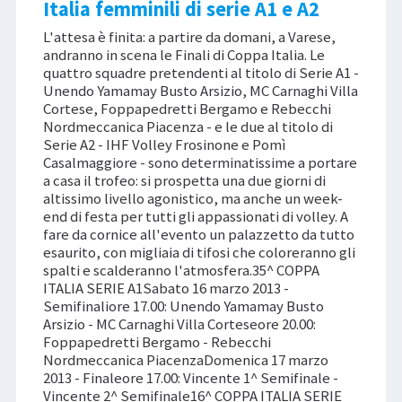
Italia femminili di serie A1 e A2
L'attesa è finita: a partire da domani, a Varese,
andranno in scena le Finali di Coppa Italia. Le
quattro squadre pretendenti al titolo di Serie A1 -
Unendo Yamamay Busto Arsizio, MC Carnaghi Villa
Cortese, Foppapedretti Bergamo e Rebecchi
Nordmeccanica Piacenza - e le due al titolo di
Serie A2 - IHF Volley Frosinone e Pomì
Casalmaggiore - sono determinatissime a portare
a casa il trofeo: si prospetta una due giorni di
altissimo livello agonistico, ma anche un week-
end di festa per tutti gli appassionati di volley. A
fare da cornice all'evento un palazzetto da tutto
esaurito, con migliaia di tifosi che coloreranno gli
spalti e scalderanno l'atmosfera.35^ COPPA
ITALIA SERIE A1Sabato 16 marzo 2013 -
Semifinaliore 17.00: Unendo Yamamay Busto
Arsizio - MC Carnaghi Villa Corteseore 20.00:
Foppapedretti Bergamo - Rebecchi
Nordmeccanica PiacenzaDomenica 17 marzo
2013 - Finaleore 17.00: Vincente 1^ Semifinale -
Vincente 2^ Semifinale16^ COPPA ITALIA SERIE