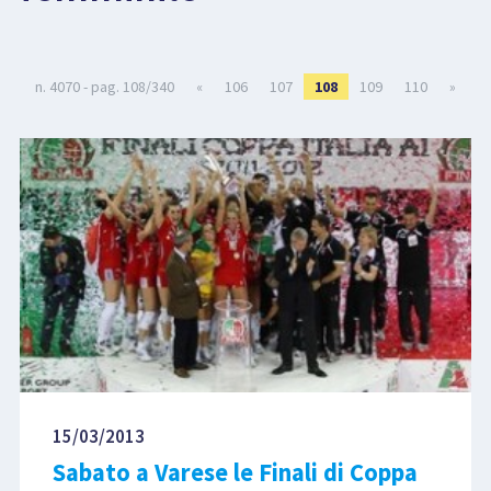
LIBRI
n. 4070 - pag. 108/340
«
106
107
108
109
110
»
15/03/2013
Sabato a Varese le Finali di Coppa