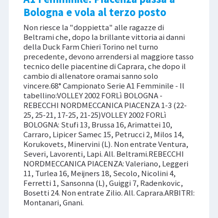
Bologna e vola al terzo posto
Non riesce la "doppietta" alle ragazze di
Beltrami che, dopo la brillante vittoria ai danni
della Duck Farm Chieri Torino nel turno
precedente, devono arrendersi al maggiore tasso
tecnico delle piacentine di Caprara, che dopo il
cambio di allenatore oramai sanno solo
vincere.68° Campionato Serie A1 Femminile - Il
tabellino:VOLLEY 2002 FORLì BOLOGNA -
REBECCHI NORDMECCANICA PIACENZA 1-3 (22-
25, 25-21, 17-25, 21-25)VOLLEY 2002 FORLì
BOLOGNA: Stufi 13, Brussa 16, Arimattei 10,
Carraro, Lipicer Samec 15, Petrucci 2, Milos 14,
Korukovets, Minervini (L). Non entrate Ventura,
Severi, Lavorenti, Lapi. All. Beltrami.REBECCHI
NORDMECCANICA PIACENZA: Valeriano, Leggeri
11, Turlea 16, Meijners 18, Secolo, Nicolini 4,
Ferretti 1, Sansonna (L), Guiggi 7, Radenkovic,
Bosetti 24. Non entrate Zilio. All. Caprara.ARBITRI:
Montanari, Gnani.