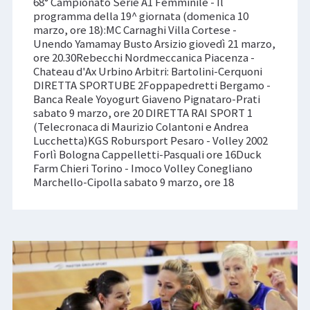
68° Campionato Serie A1 Femminile - Il
programma della 19^ giornata (domenica 10
marzo, ore 18):MC Carnaghi Villa Cortese -
Unendo Yamamay Busto Arsizio giovedì 21 marzo,
ore 20.30Rebecchi Nordmeccanica Piacenza -
Chateau d'Ax Urbino Arbitri: Bartolini-Cerquoni
DIRETTA SPORTUBE 2Foppapedretti Bergamo -
Banca Reale Yoyogurt Giaveno Pignataro-Prati
sabato 9 marzo, ore 20 DIRETTA RAI SPORT 1
(Telecronaca di Maurizio Colantoni e Andrea
Lucchetta)KGS Robursport Pesaro - Volley 2002
Forlì Bologna Cappelletti-Pasquali ore 16Duck
Farm Chieri Torino - Imoco Volley Conegliano
Marchello-Cipolla sabato 9 marzo, ore 18