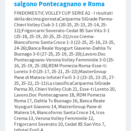
salgono Pontecagnano e Roma
FINDOMESTIC VOLLEY CUP SERIE A2 - I risultati
della decima giornataCariparma SiGrade Parma-
Chieri Volley Club 3-1 (20-25, 25-23, 25-14, 25-
12);Frigorcarni Soverato-Cedat 85 San Vito 3-1
(25-18, 25-19, 20-25, 25-21);Icos Crema-
Biancoforno Santa Croce 1-3 (22-25, 25-16, 23-25,
24-26);Banca Reale Yoyogurt Giaveno-Dahlia Tv
Busnago 3-0 (27-25, 25-19, 25-20);Lavoro.Doc
Pontecagnano-Verona Volley Femminile 3-0 (25-
16, 25-19, 25-18);RDM Pomezia Roma-Esse-ti
Loreto 3-0 (25-17, 25-21, 25-22);MasterGroup
Pane di Matera-Infotel Forlì 3-2 (23-25, 23-25, 27-
25, 25-22, 15-11)La classificaCariparma SiGrade
Parma 30, Chieri Volley Club 21, Esse-ti Loreto 20,
Lavoro.Doc Pontecagnano 18, RDM Pomezia
Roma 17, Dahlia Tv Busnago 16, Banca Reale
Yoyogurt Giaveno 14, MasterGroup Pane di
Matera 14, Biancoforno Santa Croce 14, Icos
Crema 13, Verona Volley Femminile 12,
Frigorcarni Soverato 10, Cedat 85 San Vito 7,
Infotel Forlì 4.