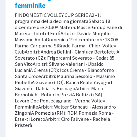
femminile
FINDOMESTIC VOLLEY CUP SERIE A2 - Il
programma della decima giornataSabato 18
dicembre ore 20.30A Matera: MasterGroup Pane di
Matera - Infotel ForlìArbitri: Davide Morgillo -
Massimo RollaDomenica 19 dicembre ore 18.00A
Parma: Cariparma SiGrade Parma - Chieri Volley
ClubArbitri: Andrea Bellini - Gianluca BertolettiA
Soverato (CZ): Frigorcarni Soverato - Cedat 85
San VitoArbitri: Silvano Valeriani -Ubaldo
LucianiA Crema (CR): Icos Crema - Biancoforno
Santa CroceArbitri: Maurina Sessolo - Massimo
PiubelliA Giaveno (TO): Banca Reale Yoyogurt
Giaveno - Dahlia Tv BusnagoArbitri: Marco
Bernobich - Roberto PozziA Bellizzi (SA):
Lavoro.Doc Pontecagnano - Verona Volley
FemminileArbitri: Walter Stancati - Alessandro
ZingoniA Pomezia (RM): RDM Pomezia Roma -
Esse-ti LoretoArbitri: Ciro Falivene - Rachela
Pristerà