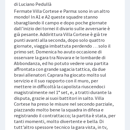
di Luciano Pedullà
Fermate Villa Cortese e Parma: sono in un altro
mondo! In A1 e A2 queste squadre stanno
sbaragliando il campo e dopo poche giornate
dall’inizio dei tornei il divario sulle avversarie è
già pesante. Addirittura Villa Cortese è già tre
punti avanti alla seconda, dopo solo quattro
giornate, viaggia imbattuta perdendo … solo il
primo set. Domenica ho avuto occasione di
osservare la gara tra Novara e le lombarde di
Abbondanza, ed ho potuto vedere una partita
affrontata con grande sagacia tattica, da due
bravi allenatori. Caprara ha giocato molto sul
servizio e il suo rapporto con il muro, per
mettere in difficoltà la capolista riuscendoci
magistralmente nel 1° set, e, a tratti durante la
disputa, grazie ai suoi battitori in salto. Villa
Cortese ha preso le misure nel secondo parziale,
piazzando molto bene la squadra in difesa e
registrando il contrattacco; la partita è stata, per
tanti momenti, molto divertente e bella. Di
tutt’altro spessore tecnico la gara vista, in tv,