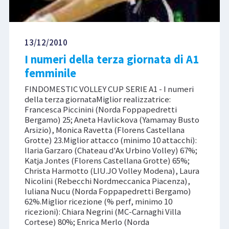
13/12/2010
I numeri della terza giornata di A1
femminile
FINDOMESTIC VOLLEY CUP SERIE A1 - I numeri
della terza giornataMiglior realizzatrice:
Francesca Piccinini (Norda Foppapedretti
Bergamo) 25; Aneta Havlickova (Yamamay Busto
Arsizio), Monica Ravetta (Florens Castellana
Grotte) 23.Miglior attacco (minimo 10 attacchi):
Ilaria Garzaro (Chateau d'Ax Urbino Volley) 67%;
Katja Jontes (Florens Castellana Grotte) 65%;
Christa Harmotto (LIU.JO Volley Modena), Laura
Nicolini (Rebecchi Nordmeccanica Piacenza),
Iuliana Nucu (Norda Foppapedretti Bergamo)
62%.Miglior ricezione (% perf, minimo 10
ricezioni): Chiara Negrini (MC-Carnaghi Villa
Cortese) 80%; Enrica Merlo (Norda