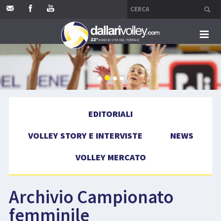
HOME
EDITORIALI
EDITORIALI
VOLLEY STORY E INTERVISTE
VOLLEY STORY E INTERVISTE
NEWS
NEWS
VOLLEY MERCATO
VOLLEY MERCATO
Archivio Campionato
COMPETIZIONI
femminile
EVENTI