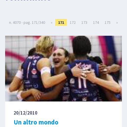
LIBRI
n. 4070 - pag. 171/340
«
171
172
173
174
175
»
20/12/2010
Un altro mondo