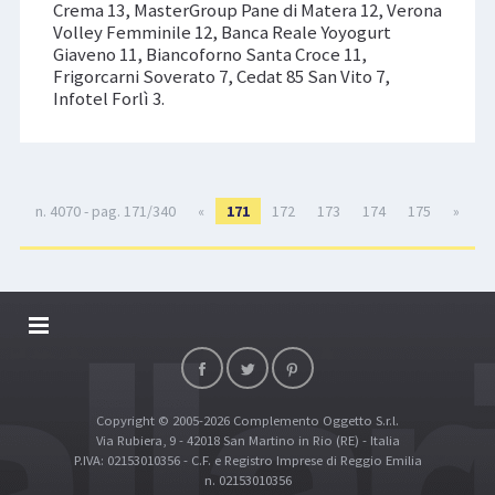
Crema 13, MasterGroup Pane di Matera 12, Verona
Volley Femminile 12, Banca Reale Yoyogurt
Giaveno 11, Biancoforno Santa Croce 11,
Frigorcarni Soverato 7, Cedat 85 San Vito 7,
Infotel Forlì 3.
n. 4070 - pag. 171/340
«
171
172
173
174
175
»
DALLARIVOLLEY SOSTIENE
CONTATTI
Copyright © 2005-2026 Complemento Oggetto S.r.l.
TOP RICERCHE
Via Rubiera, 9 - 42018 San Martino in Rio (RE) - Italia
SITE MAP
P.IVA: 02153010356 - C.F. e Registro Imprese di Reggio Emilia
n. 02153010356