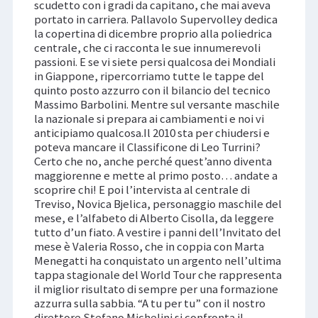
scudetto con i gradi da capitano, che mai aveva
portato in carriera. Pallavolo Supervolley dedica
la copertina di dicembre proprio alla poliedrica
centrale, che ci racconta le sue innumerevoli
passioni. E se vi siete persi qualcosa dei Mondiali
in Giappone, ripercorriamo tutte le tappe del
quinto posto azzurro con il bilancio del tecnico
Massimo Barbolini. Mentre sul versante maschile
la nazionale si prepara ai cambiamenti e noi vi
anticipiamo qualcosa.Il 2010 sta per chiudersi e
poteva mancare il Classificone di Leo Turrini?
Certo che no, anche perché quest’anno diventa
maggiorenne e mette al primo posto… andate a
scoprire chi! E poi l’intervista al centrale di
Treviso, Novica Bjelica, personaggio maschile del
mese, e l’alfabeto di Alberto Cisolla, da leggere
tutto d’un fiato. A vestire i panni dell’Invitato del
mese è Valeria Rosso, che in coppia con Marta
Menegatti ha conquistato un argento nell’ultima
tappa stagionale del World Tour che rappresenta
il miglior risultato di sempre per una formazione
azzurra sulla sabbia. “A tu per tu” con il nostro
direttore Stefano Michelini si confronta il