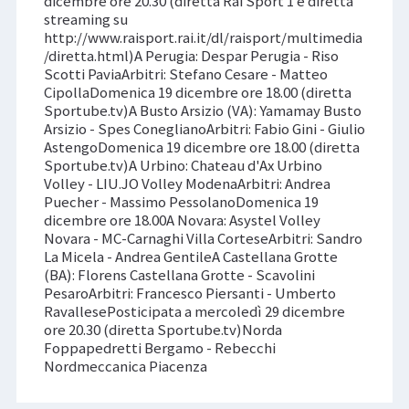
dicembre ore 20.30 (diretta Rai Sport 1 e diretta
streaming su
http://www.raisport.rai.it/dl/raisport/multimedia
/diretta.html)A Perugia: Despar Perugia - Riso
Scotti PaviaArbitri: Stefano Cesare - Matteo
CipollaDomenica 19 dicembre ore 18.00 (diretta
Sportube.tv)A Busto Arsizio (VA): Yamamay Busto
Arsizio - Spes ConeglianoArbitri: Fabio Gini - Giulio
AstengoDomenica 19 dicembre ore 18.00 (diretta
Sportube.tv)A Urbino: Chateau d'Ax Urbino
Volley - LIU.JO Volley ModenaArbitri: Andrea
Puecher - Massimo PessolanoDomenica 19
dicembre ore 18.00A Novara: Asystel Volley
Novara - MC-Carnaghi Villa CorteseArbitri: Sandro
La Micela - Andrea GentileA Castellana Grotte
(BA): Florens Castellana Grotte - Scavolini
PesaroArbitri: Francesco Piersanti - Umberto
RavallesePosticipata a mercoledì 29 dicembre
ore 20.30 (diretta Sportube.tv)Norda
Foppapedretti Bergamo - Rebecchi
Nordmeccanica Piacenza