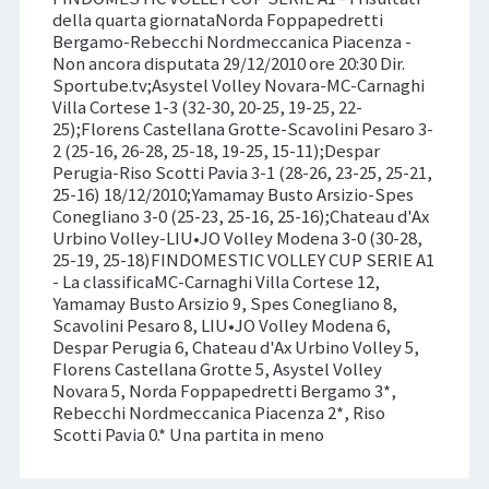
della quarta giornataNorda Foppapedretti
Bergamo-Rebecchi Nordmeccanica Piacenza -
Non ancora disputata 29/12/2010 ore 20:30 Dir.
Sportube.tv;Asystel Volley Novara-MC-Carnaghi
Villa Cortese 1-3 (32-30, 20-25, 19-25, 22-
25);Florens Castellana Grotte-Scavolini Pesaro 3-
2 (25-16, 26-28, 25-18, 19-25, 15-11);Despar
Perugia-Riso Scotti Pavia 3-1 (28-26, 23-25, 25-21,
25-16) 18/12/2010;Yamamay Busto Arsizio-Spes
Conegliano 3-0 (25-23, 25-16, 25-16);Chateau d'Ax
Urbino Volley-LIU•JO Volley Modena 3-0 (30-28,
25-19, 25-18)FINDOMESTIC VOLLEY CUP SERIE A1
- La classificaMC-Carnaghi Villa Cortese 12,
Yamamay Busto Arsizio 9, Spes Conegliano 8,
Scavolini Pesaro 8, LIU•JO Volley Modena 6,
Despar Perugia 6, Chateau d'Ax Urbino Volley 5,
Florens Castellana Grotte 5, Asystel Volley
Novara 5, Norda Foppapedretti Bergamo 3*,
Rebecchi Nordmeccanica Piacenza 2*, Riso
Scotti Pavia 0.* Una partita in meno