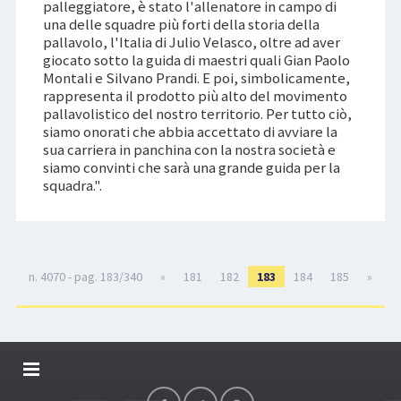
palleggiatore, è stato l'allenatore in campo di
una delle squadre più forti della storia della
pallavolo, l'Italia di Julio Velasco, oltre ad aver
giocato sotto la guida di maestri quali Gian Paolo
Montali e Silvano Prandi. E poi, simbolicamente,
rappresenta il prodotto più alto del movimento
pallavolistico del nostro territorio. Per tutto ciò,
siamo onorati che abbia accettato di avviare la
sua carriera in panchina con la nostra società e
siamo convinti che sarà una grande guida per la
squadra.".
n. 4070 - pag. 183/340
«
181
182
183
184
185
»