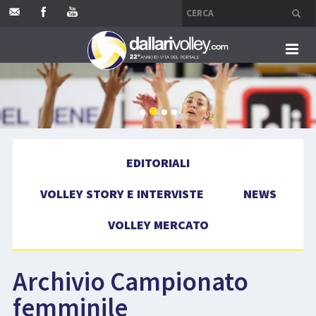
HOME
EDITORIALI
EDITORIALI
VOLLEY STORY E INTERVISTE
VOLLEY STORY E INTERVISTE
NEWS
NEWS
VOLLEY MERCATO
VOLLEY MERCATO
Archivio Campionato
COMPETIZIONI
femminile
EVENTI