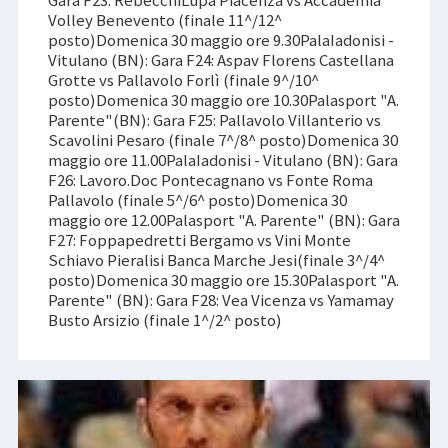
Gara F23: RebecchiLupa Piacenza vs Accademia
Volley Benevento (finale 11^/12^
posto)Domenica 30 maggio ore 9.30PalaIadonisi -
Vitulano (BN): Gara F24: Aspav Florens Castellana
Grotte vs Pallavolo Forlì (finale 9^/10^
posto)Domenica 30 maggio ore 10.30Palasport "A.
Parente"(BN): Gara F25: Pallavolo Villanterio vs
Scavolini Pesaro (finale 7^/8^ posto)Domenica 30
maggio ore 11.00PalaIadonisi - Vitulano (BN): Gara
F26: Lavoro.Doc Pontecagnano vs Fonte Roma
Pallavolo (finale 5^/6^ posto)Domenica 30
maggio ore 12.00Palasport "A. Parente" (BN): Gara
F27: Foppapedretti Bergamo vs Vini Monte
Schiavo Pieralisi Banca Marche Jesi(finale 3^/4^
posto)Domenica 30 maggio ore 15.30Palasport "A.
Parente" (BN): Gara F28: Vea Vicenza vs Yamamay
Busto Arsizio (finale 1^/2^ posto)