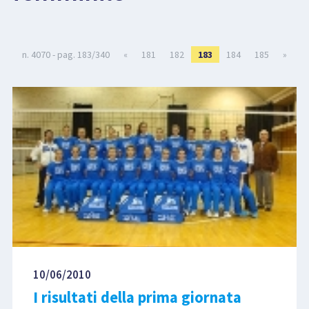
LIBRI
n. 4070 - pag. 183/340
«
181
182
183
184
185
»
10/06/2010
I risultati della prima giornata