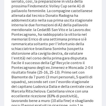
serrato, così, la preparazione in vista della
prossima Findomestic Volley Cup serie A1 di
pallavolo femminile. La compagine castellanese
allenata dal tecnico Donato Radogna ha
addomesticato nella sua prima uscita stagionale
interna le due formazioni di A2 della pallavolo
meridionale: la Cedat85 San Vito e la Lavoro.doc
Pontecagnano, ha raddoppiato la vittoria nel
memorial Errico di una settimana prima e si è
rammaricata soltanto per l'infortunio della
schiacciatrice brasiliana Soninha (sospetta
distorsione alla caviglia destra, da valutare
l'entità) nel corso della prima gara disputata.
Facile il successo della Cgf Recycle contro il
Pontecagnano degli ex Jimenez e Moncada: 2-0 il
risultato finale (25-16, 25-13). Primo set con
Biamonte da 7 punti (3 muri personali, 5 quelli di
squadra), secondo set con l'esordio stagionale
del capitano Ludovica Dalia e della centrale ceca
Marcela Ritschelova. Castellana vince con una
eccellente ricezione (83% di positività),
lavorando bene a muro (10 alla fine) e sbagliando
poco (0 errori gratuiti in ricezione, solo 1 in