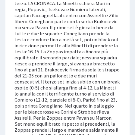
terzo. LA CRONACA. La Minetti schiera Muri in
regia, Popovic, Tsekova e Gomiero laterali,
capitan Paccagnella al centro con Assirelli e Zilio
libero. Conegliano parte con la serba Brakocevic
ma senza Pavan. Il primo set è giocato bene da
tutte e due le squadre. Conegliano prende la
testa e conduce fino a metà set, poi un black out
in ricezione permette alla Minetti di prendere la
testa: 16-15. La Zoppas impatta a Ancora più
equilibrato il secondo parziale; nessuna squadra
riesce a prendere il largo, si avanza a braccetto
fino al pari 21. Brakocevic firma da sola lo strappo
del 21-25 con un pallonetto e due muri
consecutivi. Il terzo set inizia subito con un break
ospite (0-5) che si allarga fino al 4-12. La Minetti
lo annulla con il terrificante turno al servizio di
Gomiero (12-12, parziale di 8-0). Parità fino al 23,
poi sprinta Conegliano. Nel quarto in palleggio
per le biancorosse va Gorini e Strobbe rileva
Assirelli. Per la Zoppas entra Pavan su Marcon.
Set meno equilibrato rispetto ai precedenti, la
Zoppas prende il largo e mantiene saldamente il