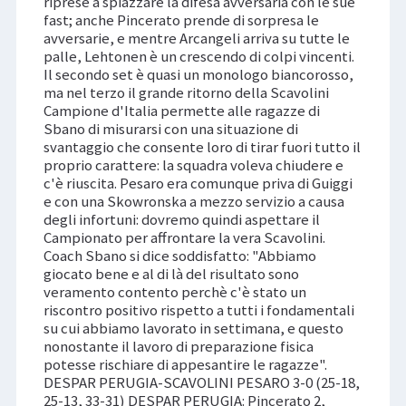
riprese a spiazzare la difesa avversaria con le sue
fast; anche Pincerato prende di sorpresa le
avversarie, e mentre Arcangeli arriva su tutte le
palle, Lehtonen è un crescendo di colpi vincenti.
Il secondo set è quasi un monologo biancorosso,
ma nel terzo il grande ritorno della Scavolini
Campione d'Italia permette alle ragazze di
Sbano di misurarsi con una situazione di
svantaggio che consente loro di tirar fuori tutto il
proprio carattere: la squadra voleva chiudere e
c'è riuscita. Pesaro era comunque priva di Guiggi
e con una Skowronska a mezzo servizio a causa
degli infortuni: dovremo quindi aspettare il
Campionato per affrontare la vera Scavolini.
Coach Sbano si dice soddisfatto: "Abbiamo
giocato bene e al di là del risultato sono
veramento contento perchè c'è stato un
riscontro positivo rispetto a tutti i fondamentali
su cui abbiamo lavorato in settimana, e questo
nonostante il lavoro di preparazione fisica
potesse rischiare di appesantire le ragazze".
DESPAR PERUGIA-SCAVOLINI PESARO 3-0 (25-18,
25-13, 33-31) DESPAR PERUGIA: Pincerato 2,