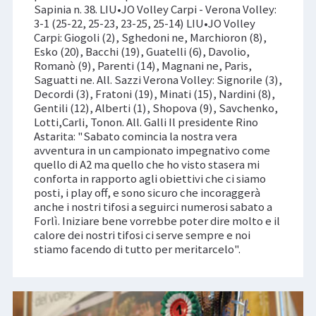
Sapinia n. 38. LIU•JO Volley Carpi - Verona Volley:
3-1 (25-22, 25-23, 23-25, 25-14) LIU•JO Volley
Carpi: Giogoli (2), Sghedoni ne, Marchioron (8),
Esko (20), Bacchi (19), Guatelli (6), Davolio,
Romanò (9), Parenti (14), Magnani ne, Paris,
Saguatti ne. All. Sazzi Verona Volley: Signorile (3),
Decordi (3), Fratoni (19), Minati (15), Nardini (8),
Gentili (12), Alberti (1), Shopova (9), Savchenko,
Lotti,Carli, Tonon. All. Galli Il presidente Rino
Astarita: "Sabato comincia la nostra vera
avventura in un campionato impegnativo come
quello di A2 ma quello che ho visto stasera mi
conforta in rapporto agli obiettivi che ci siamo
posti, i play off, e sono sicuro che incoraggerà
anche i nostri tifosi a seguirci numerosi sabato a
Forlì. Iniziare bene vorrebbe poter dire molto e il
calore dei nostri tifosi ci serve sempre e noi
stiamo facendo di tutto per meritarcelo".