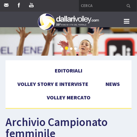
HOME
EDITORIALI
EDITORIALI
VOLLEY STORY E INTERVISTE
VOLLEY STORY E INTERVISTE
NEWS
NEWS
VOLLEY MERCATO
VOLLEY MERCATO
Archivio Campionato
COMPETIZIONI
femminile
EVENTI