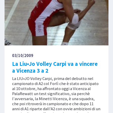
03/10/2009
La Liu•Jo Volley Carpi va a vincere
a Vicenza 3 a 2
La LIU•JO Volley Carpi, prima del debutto nel
campionato di A2 col Forlì che è stato anticipato
al 10 ottobre, ha affrontato oggi a Vicenza al
PalaRewatt un test significativo, sia perchè
l'avversaria, la Minetti Vicenza, è una squadra,
che poi ritroverà in campionato e che dopo 11
anni di A1 riparte dall'A2 con ovvie ambizioni di un