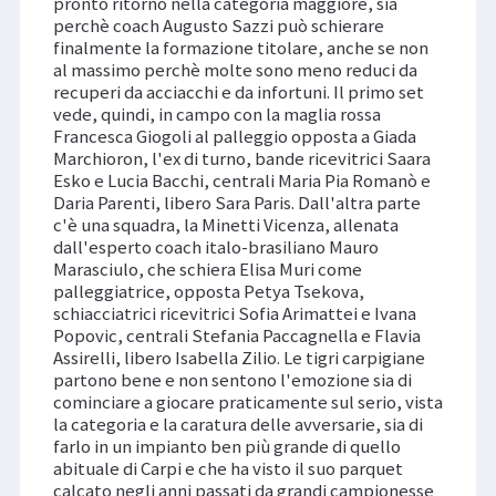
pronto ritorno nella categoria maggiore, sia
perchè coach Augusto Sazzi può schierare
finalmente la formazione titolare, anche se non
al massimo perchè molte sono meno reduci da
recuperi da acciacchi e da infortuni. Il primo set
vede, quindi, in campo con la maglia rossa
Francesca Giogoli al palleggio opposta a Giada
Marchioron, l'ex di turno, bande ricevitrici Saara
Esko e Lucia Bacchi, centrali Maria Pia Romanò e
Daria Parenti, libero Sara Paris. Dall'altra parte
c'è una squadra, la Minetti Vicenza, allenata
dall'esperto coach italo-brasiliano Mauro
Marasciulo, che schiera Elisa Muri come
palleggiatrice, opposta Petya Tsekova,
schiacciatrici ricevitrici Sofia Arimattei e Ivana
Popovic, centrali Stefania Paccagnella e Flavia
Assirelli, libero Isabella Zilio. Le tigri carpigiane
partono bene e non sentono l'emozione sia di
cominciare a giocare praticamente sul serio, vista
la categoria e la caratura delle avversarie, sia di
farlo in un impianto ben più grande di quello
abituale di Carpi e che ha visto il suo parquet
calcato negli anni passati da grandi campionesse