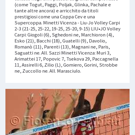
(come Togut, Paggi, Poljak, Glinka, Pachale e
tante altre ancora) e arricchito da titoli
prestigiosi come una Coppa Cev e una
Supercoppa. Minetti Vicenza - Liu-Jo Volley Carpi
2-3 (21-25, 25-22, 19-25, 25-20, 9-15) LIU•JO Volley
Carpi: Giogoli (6), Sghedoni ne, Marchioron (4),
Esko (21), Bacchi (18), Guatelli (9), Davolio,
Romanò (11), Parenti (13), Magnani ne, Paris,
Saguatti ne. All. Sazzi Minetti Vicenza: Muri 3,
Arimattei 17, Popovic 7, Tsekova 29, Paccagnella
11, Assirelli 6, Zilio (L), Gomiero, Gorini, Strobbe
ne, Zuccollo ne. All. Marasciulo.