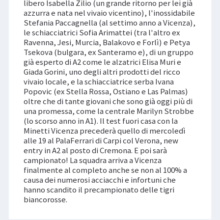
libero Isabella Zilio (un grande ritorno per lei già
azzurra e nata nel vivaio vicentino), l'inossidabile
Stefania Paccagnella (al settimo anno a Vicenza),
le schiacciatrici Sofia Arimattei (tra l'altro ex
Ravenna, Jesi, Murcia, Balakovo e Forlì) e Petya
Tsekova (bulgara, ex Santeramo e), di un gruppo
già esperto di A2 come le alzatrici Elisa Muri e
Giada Gorini, uno degli altri prodotti del ricco
vivaio locale, e la schiacciatrice serba Ivana
Popovic (ex Stella Rossa, Ostiano e Las Palmas)
oltre che di tante giovani che sono già oggi più di
una promessa, come la centrale Marilyn Strobbe
(lo scorso anno in A1). Il test fuori casa con la
Minetti Vicenza precederà quello di mercoledì
alle 19 al PalaFerrari di Carpi col Verona, new
entry in A2 al posto di Cremona. E poi sarà
campionato! La squadra arriva a Vicenza
finalmente al completo anche se non al 100% a
causa dei numerosi acciacchi e infortuni che
hanno scandito il precampionato delle tigri
biancorosse.