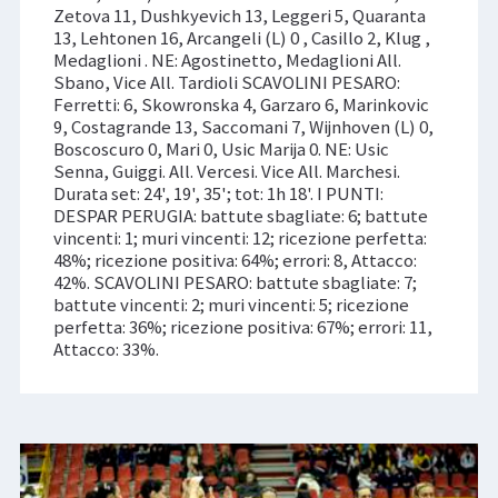
Zetova 11, Dushkyevich 13, Leggeri 5, Quaranta
13, Lehtonen 16, Arcangeli (L) 0 , Casillo 2, Klug ,
Medaglioni . NE: Agostinetto, Medaglioni All.
Sbano, Vice All. Tardioli SCAVOLINI PESARO:
Ferretti: 6, Skowronska 4, Garzaro 6, Marinkovic
9, Costagrande 13, Saccomani 7, Wijnhoven (L) 0,
Boscoscuro 0, Mari 0, Usic Marija 0. NE: Usic
Senna, Guiggi. All. Vercesi. Vice All. Marchesi.
Durata set: 24', 19', 35'; tot: 1h 18'. I PUNTI:
DESPAR PERUGIA: battute sbagliate: 6; battute
vincenti: 1; muri vincenti: 12; ricezione perfetta:
48%; ricezione positiva: 64%; errori: 8, Attacco:
42%. SCAVOLINI PESARO: battute sbagliate: 7;
battute vincenti: 2; muri vincenti: 5; ricezione
perfetta: 36%; ricezione positiva: 67%; errori: 11,
Attacco: 33%.