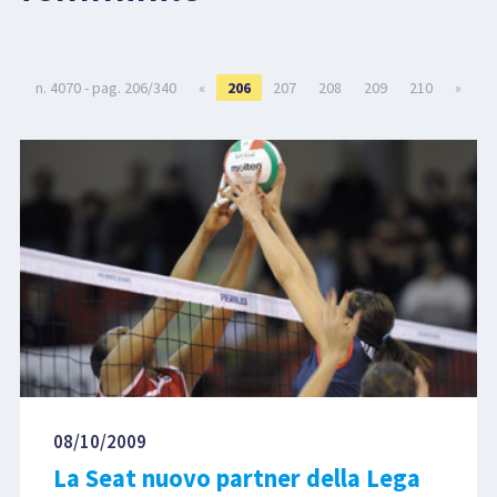
LIBRI
n. 4070 - pag. 206/340
«
206
207
208
209
210
»
08/10/2009
La Seat nuovo partner della Lega