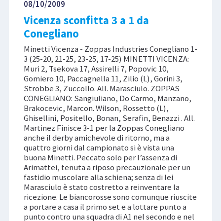
08/10/2009
Vicenza sconfitta 3 a 1 da
Conegliano
Minetti Vicenza - Zoppas Industries Conegliano 1-
3 (25-20, 21-25, 23-25, 17-25) MINETTI VICENZA:
Muri 2, Tsekova 17, Assirelli 7, Popovic 10,
Gomiero 10, Paccagnella 11, Zilio (L), Gorini 3,
Strobbe 3, Zuccollo. All. Marasciulo. ZOPPAS
CONEGLIANO: Sangiuliano, Do Carmo, Manzano,
Brakocevic, Marcon. Wilson, Rossetto (L),
Ghisellini, Positello, Bonan, Serafin, Benazzi . All.
Martinez Finisce 3-1 per la Zoppas Conegliano
anche il derby amichevole di ritorno, ma a
quattro giorni dal campionato si è vista una
buona Minetti. Peccato solo per l’assenza di
Arimattei, tenuta a riposo precauzionale per un
fastidio muscolare alla schiena; senza di lei
Marasciulo è stato costretto a reinventare la
ricezione. Le biancorosse sono comunque riuscite
a portare a casa il primo set e a lottare punto a
punto contro una squadra di A1 nel secondo e nel