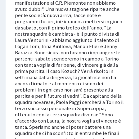
manifestazione al C.R. Piemonte non abbiamo
avuto dubbi". Una nuova stagione riparte anche
per le società: nuovi arrivi, facce note e
programmi futuri, inizieranno a mettersi in gioco
da sabato, con il primo trofeo dell'anno. "La
nostra squadra è cambiata - è il punto di vista di
Laura Venturini - abbiamo aggiunto il talento di
Logan Tom, Irina Kirillova, Manon Flier e Jenny
Barazza. Sono sicura non faranno rimpiangere le
partenti: sabato scenderemo in campo a Torino
con tanta voglia di far bene, di vincere già dalla
prima partita. Il caso Kozuch? Verrà risolto in
settimana dalla dirigenza, la giocatrice non ha
ancora firmato e al momento ci sono dei
problemi. In ogni caso non sarà presente alla
partita e per il futuro si vedrà". Da capitano della
squadra novarese, Paola Paggi cercherà a Torino il
terzo successo personale in Supercoppa,
ottenuto con la terza squadra diversa: "Sono
d'accordo con Laura, la nostra voglia di vincere è
tanta. Speriamo anche di poter battere una
squadra che ci ha sconfitto in entrambe le finali