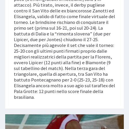
attacco). Più tirato, invece, il derby pugliese
contro il San Vito delle ex biancorosse Zanotti ed
Elisangela, valido di fatto come finale virtuale del
torneo. Le brindisine rischiano di conquistare il
primo set (prima sul 16-21, poi sul 20-24). La
battuta di Dalia e la “rimonta slovena” (due per
Lipicer, due per Jontes) chiudono il 27-25.
Decisamente più agevole il set che vale il torneo:
25-20 con gli ultimi punti firmati proprio dalle
migliori realizzatrici della partita per la Florens,
ovvero Lipicer (12 punti alla fine) e Biamonte (9
sul tabellino del match). Nella terza gara del
triangolare, quella di apertura, tra San Vito ha
battuto Pontecagnano per 2-0 (25-23, 25-18) con
Elisangela ancora molto a suo agio sul taraflex del
Pala Grotte: 12 punti nello score finale della
brasiliana.