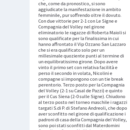
che, come da pronostico, si sono
aggiudicate la manifestazione in ambito
femminile, pur soffrendo oltre il dovuto.
Con due vittorie per 2-1 con Le Signe e
Compagnia del Volley nel girone
eliminatorio le ragazze di Roberta Maioli si
sono qualificate per la finalissima in cui
hanno affrontato il Vip Ozzano San Lazzaro
che si era qualificato solo per un
millesimale quoziente punti al termine di
un equilibratissimo girone. Dopo avere
vinto il primo set con relativa facilità e
perso il secondo in volata, Nicolini e
compagne si impongono con un tie break
perentorio. Terzo posto per la Compagnia
del Volley (2-1 su Casal de Pazzi) e quinto
per il Cus Siena (2-0 sulle Signe). Chiudono
al terzo posto nel torneo maschile i ragazzi
targati S.di P. di Stefano Andreoli, che dopo
aver sconfitto nel girone di qualificazione i
padroni di casa della Compagnia del Volley,
sono poi stati sconfitti dal Materdomini