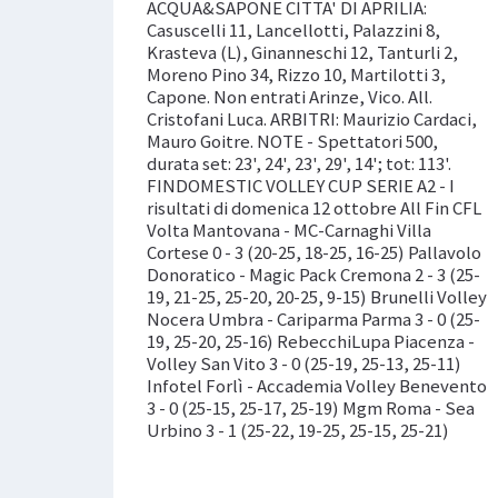
ACQUA&SAPONE CITTA' DI APRILIA:
Casuscelli 11, Lancellotti, Palazzini 8,
Krasteva (L), Ginanneschi 12, Tanturli 2,
Moreno Pino 34, Rizzo 10, Martilotti 3,
Capone. Non entrati Arinze, Vico. All.
Cristofani Luca. ARBITRI: Maurizio Cardaci,
Mauro Goitre. NOTE - Spettatori 500,
durata set: 23', 24', 23', 29', 14'; tot: 113'.
FINDOMESTIC VOLLEY CUP SERIE A2 - I
risultati di domenica 12 ottobre All Fin CFL
Volta Mantovana - MC-Carnaghi Villa
Cortese 0 - 3 (20-25, 18-25, 16-25) Pallavolo
Donoratico - Magic Pack Cremona 2 - 3 (25-
19, 21-25, 25-20, 20-25, 9-15) Brunelli Volley
Nocera Umbra - Cariparma Parma 3 - 0 (25-
19, 25-20, 25-16) RebecchiLupa Piacenza -
Volley San Vito 3 - 0 (25-19, 25-13, 25-11)
Infotel Forlì - Accademia Volley Benevento
3 - 0 (25-15, 25-17, 25-19) Mgm Roma - Sea
Urbino 3 - 1 (25-22, 19-25, 25-15, 25-21)