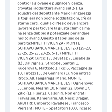
contro la giovane e pugnace Vicenza,
trovatasi addirittura avanti sul 2-1. La
squadra del debuttante Mario Fangareggi
si toglierà non poche soddisfazioni, c'è da
starne certi, quella di Nesic deve ancora
lavorare per trovare la giusta chimica ma
ha senza dubbio il potenziale per andare
molto avanti.Questo il tabellino della
partita:MINETTI VICENZA - MONTE
SCHIAVO BANCA MARCHE JESI 2-3 (25-23,
23-25, 25-23, 20-25, 5-15) MINETTI
VICENZA: Curcic 13, Devetag 7, Ensabella
(L), Dall'igna 2, Strobbe, Santini 1,
Kucerova 6, Mattiolo 1, Ikic 6, Paccagnella
10, Tirozzi 15, De Gennaro (L). Non entrati
Rroco. All. Fangareggi Mario. MONTE
SCHIAVO BANCA MARCHE JESI: Ognjenovic
5, Cerioni, Negrini 10, Rinieri 22, Bown 17,
Zilio (L), Flier 21, Calloni 9. Non entrati
Travaglini, Kamenjarin. All. Nesic Dragan.
ARBITRI: Umberto Ravallese, Francesco
Piersanti. NOTE - Spettatori 1000, incasso