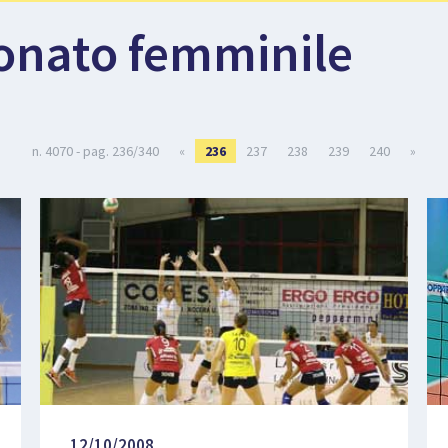
onato femminile
n. 4070 - pag. 236/340
«
236
237
238
239
240
»
12/10/2008