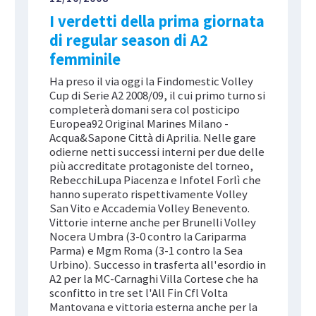
I verdetti della prima giornata
di regular season di A2
femminile
Ha preso il via oggi la Findomestic Volley
Cup di Serie A2 2008/09, il cui primo turno si
completerà domani sera col posticipo
Europea92 Original Marines Milano -
Acqua&Sapone Città di Aprilia. Nelle gare
odierne netti successi interni per due delle
più accreditate protagoniste del torneo,
RebecchiLupa Piacenza e Infotel Forlì che
hanno superato rispettivamente Volley
San Vito e Accademia Volley Benevento.
Vittorie interne anche per Brunelli Volley
Nocera Umbra (3-0 contro la Cariparma
Parma) e Mgm Roma (3-1 contro la Sea
Urbino). Successo in trasferta all'esordio in
A2 per la MC-Carnaghi Villa Cortese che ha
sconfitto in tre set l'All Fin Cfl Volta
Mantovana e vittoria esterna anche per la