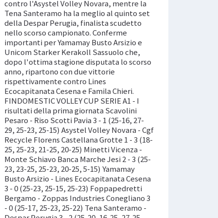
contro l'Asystel Volley Novara, mentre la
Tena Santeramo ha la meglio al quinto set
della Despar Perugia, finalista scudetto
nello scorso campionato. Conferme
importanti per Yamamay Busto Arsizio e
Unicom Starker Kerakoll Sassuolo che,
dopo l'ottima stagione disputata lo scorso
anno, ripartono con due vittorie
rispettivamente contro Lines
Ecocapitanata Cesena e Famila Chieri.
FINDOMESTIC VOLLEY CUP SERIE A1 - I
risultati della prima giornata Scavolini
Pesaro - Riso Scotti Pavia 3 - 1 (25-16, 27-
29, 25-23, 25-15) Asystel Volley Novara - Cgf
Recycle Florens Castellana Grotte 1 - 3 (18-
25, 25-23, 21-25, 20-25) Minetti Vicenza -
Monte Schiavo Banca Marche Jesi 2 - 3 (25-
23, 23-25, 25-23, 20-25, 5-15) Yamamay
Busto Arsizio - Lines Ecocapitanata Cesena
3 - 0 (25-23, 25-15, 25-23) Foppapedretti
Bergamo - Zoppas Industries Conegliano 3
- 0 (25-17, 25-23, 25-22) Tena Santeramo -
Despar Perugia 3 - 2 (25-20, 16-25, 27-25,