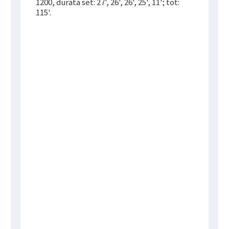
1200, durata set: 27', 26', 26', 25', 11'; tot:
115'.