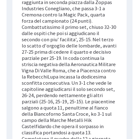
raggiunta in seconda piazza dalla Zoppas
Industries Conegliano, che passa 3-1 a
Cremona contro la Magic Pack, quarta
forza del campionato (24 punti).
Combattutissimo il primo set, chiuso 32-30
dalle ospiti che poi si aggiudicano il
secondo con piu' facilita', 25-15. Nel terzo
lo scatto d'orgoglio delle lombarde, avanti
27-25 prima di cedere il quarto e decisivo
parziale per 25-19. In coda continua la
striscia negativa della Aeronautica Militare
Vigna Di Valle Roma, che a Piacenza contro
la RebecchiLupa incassa la dodicesima
sconfitta consecutiva. Un 3-1 che vede le
capitoline aggiudicarsi il solo secondo set,
26-24, perdendo nettamente gli altri
parziali (25-16, 25-19, 25-15). Le piacentine
salgono a quota 11, penultime al fianco
della Biancoforno Santa Croce, ko 3-1 sul
campo della Marche Metalli Hik
Castelfidardo che opera il sorpasso in
classifica portandosi a quota 13.
Completano il quadro della 12.a giornata