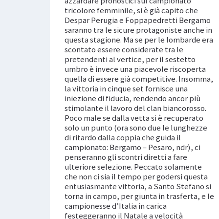
azzardare pronostici sul campionato
tricolore femminile, si è già capito che
Despar Perugia e Foppapedretti Bergamo
saranno tra le sicure protagoniste anche in
questa stagione. Ma se per le lombarde era
scontato essere considerate tra le
pretendenti al vertice, per il sestetto
umbro è invece una piacevole riscoperta
quella di essere già competitive. Insomma,
la vittoria in cinque set fornisce una
iniezione di fiducia, rendendo ancor più
stimolante il lavoro del clan biancorosso.
Poco male se dalla vetta si è recuperato
solo un punto (ora sono due le lunghezze
di ritardo dalla coppia che guida il
campionato: Bergamo – Pesaro, ndr), ci
penseranno gli scontri diretti a fare
ulteriore selezione. Peccato solamente
che non ci sia il tempo per godersi questa
entusiasmante vittoria, a Santo Stefano si
torna in campo, per giunta in trasferta, e le
campionesse d’Italia in carica
festeggeranno il Natale a velocità