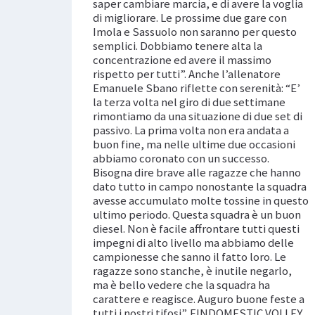
saper cambiare marcia, e di avere la voglia
di migliorare. Le prossime due gare con
Imola e Sassuolo non saranno per questo
semplici. Dobbiamo tenere alta la
concentrazione ed avere il massimo
rispetto per tutti”. Anche l’allenatore
Emanuele Sbano riflette con serenità: “E’
la terza volta nel giro di due settimane
rimontiamo da una situazione di due set di
passivo. La prima volta non era andata a
buon fine, ma nelle ultime due occasioni
abbiamo coronato con un successo.
Bisogna dire brave alle ragazze che hanno
dato tutto in campo nonostante la squadra
avesse accumulato molte tossine in questo
ultimo periodo. Questa squadra è un buon
diesel. Non è facile affrontare tutti questi
impegni di alto livello ma abbiamo delle
campionesse che sanno il fatto loro. Le
ragazze sono stanche, è inutile negarlo,
ma è bello vedere che la squadra ha
carattere e reagisce. Auguro buone feste a
tutti i nostri tifosi”. FINDOMESTIC VOLLEY