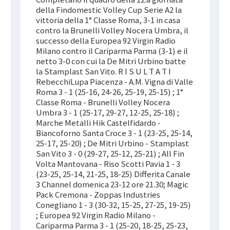
della Findomestic Volley Cup Serie A2 la
vittoria della 1° Classe Roma, 3-1 in casa
contro la Brunelli Volley Nocera Umbra, il
successo della Europea 92 Virgin Radio
Milano contro il Cariparma Parma (3-1) e il
netto 3-0 con cui la De Mitri Urbino batte
la Stamplast San Vito. R I S U L T A T I
RebecchiLupa Piacenza - A.M. Vigna di Valle
Roma 3 - 1 (25-16, 24-26, 25-19, 25-15) ; 1°
Classe Roma - Brunelli Volley Nocera
Umbra 3 - 1 (25-17, 29-27, 12-25, 25-18) ;
Marche Metalli Hik Castelfidardo -
Biancoforno Santa Croce 3 - 1 (23-25, 25-14,
25-17, 25-20) ; De Mitri Urbino - Stamplast
San Vito 3 - 0 (29-27, 25-12, 25-21) ; All Fin
Volta Mantovana - Riso Scotti Pavia 1 - 3
(23-25, 25-14, 21-25, 18-25) Differita Canale
3 Channel domenica 23-12 ore 21.30; Magic
Pack Cremona - Zoppas Industries
Conegliano 1 - 3 (30-32, 15-25, 27-25, 19-25)
; Europea 92 Virgin Radio Milano -
Cariparma Parma 3 - 1 (25-20, 18-25, 25-23,