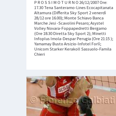
P R O S S I M O T U R N O 26/12/2007 Ore:
17.30 Tena Santeramo-Lines Ecocapitanata
Altamura (Differita Sky Sport 2 venerdì
28/12 ore 16.00); Monte Schiavo Banca
Marche Jesi -Scavolini Pesaro; Asystel
Volley Novara-Foppapedretti Bergamo
(Ore 18:30 Diretta Sky Sport 2); Minetti
Infoplus Imola-Despar Perugia (Ore 21:15 );
Yamamay Busto Arsizio-Infotel Forlì;
Unicom Starker Kerakoll Sassuolo-Famila
Chieri