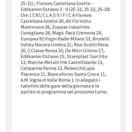
25-21) ; Florens Castellana Grotte -
Edilkamin Ostiano 3 - 0 (25-23, 25-22, 25-18)
Ore 17:30 ; C L A S S I F I C A Florens
Castellana Grotte 30, All Fin Volta
Mantovana 28, Zoppas Industries
Conegliano 28, Magic Pack Cremona 24,
Europea 92 Virgin Radio Milano 23, Brunelli
Volley Nocera Umbra 21, Riso Scotti Pavia
20, 1 Classe Roma 20, De Mitri Urbino 17,
Edilkamin Ostiano 15, Stamplast San Vito
13, Marche Metalli Hik Castelfidardo 13,
Cariparma Parma 13, RebecchiLupa
Piacenza 11, Biancoforno Santa Croce 11,
A.M. Vigna di Valle Roma 1. In allegato i
tabellini delle gare della giornata e le
partite in programma nel prossimo turno.