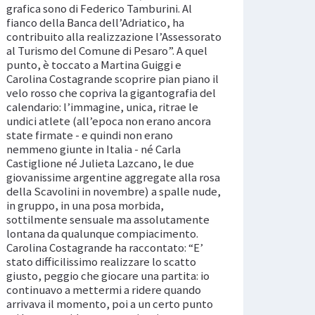
grafica sono di Federico Tamburini. Al
fianco della Banca dell’Adriatico, ha
contribuito alla realizzazione l’Assessorato
al Turismo del Comune di Pesaro”. A quel
punto, è toccato a Martina Guiggi e
Carolina Costagrande scoprire pian piano il
velo rosso che copriva la gigantografia del
calendario: l’immagine, unica, ritrae le
undici atlete (all’epoca non erano ancora
state firmate - e quindi non erano
nemmeno giunte in Italia - né Carla
Castiglione né Julieta Lazcano, le due
giovanissime argentine aggregate alla rosa
della Scavolini in novembre) a spalle nude,
in gruppo, in una posa morbida,
sottilmente sensuale ma assolutamente
lontana da qualunque compiacimento.
Carolina Costagrande ha raccontato: “E’
stato difficilissimo realizzare lo scatto
giusto, peggio che giocare una partita: io
continuavo a mettermi a ridere quando
arrivava il momento, poi a un certo punto