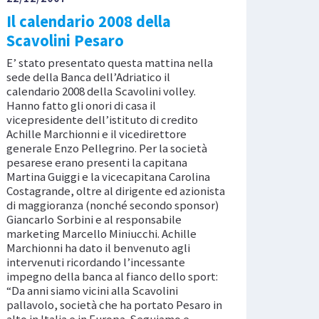
Il calendario 2008 della
Scavolini Pesaro
E’ stato presentato questa mattina nella
sede della Banca dell’Adriatico il
calendario 2008 della Scavolini volley.
Hanno fatto gli onori di casa il
vicepresidente dell’istituto di credito
Achille Marchionni e il vicedirettore
generale Enzo Pellegrino. Per la società
pesarese erano presenti la capitana
Martina Guiggi e la vicecapitana Carolina
Costagrande, oltre al dirigente ed azionista
di maggioranza (nonché secondo sponsor)
Giancarlo Sorbini e al responsabile
marketing Marcello Miniucchi. Achille
Marchionni ha dato il benvenuto agli
intervenuti ricordando l’incessante
impegno della banca al fianco dello sport:
“Da anni siamo vicini alla Scavolini
pallavolo, società che ha portato Pesaro in
alto in Italia e in Europa. Seguiamo e