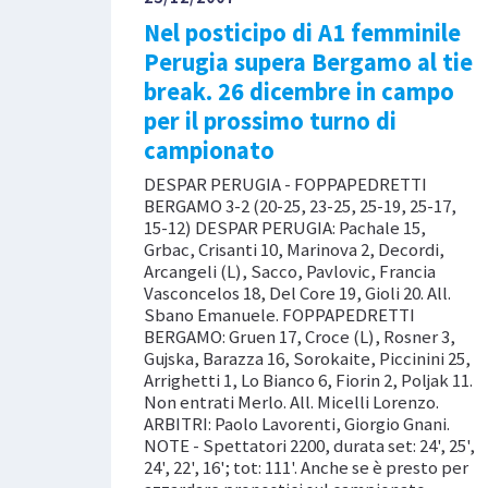
Nel posticipo di A1 femminile
Perugia supera Bergamo al tie
break. 26 dicembre in campo
per il prossimo turno di
campionato
DESPAR PERUGIA - FOPPAPEDRETTI
BERGAMO 3-2 (20-25, 23-25, 25-19, 25-17,
15-12) DESPAR PERUGIA: Pachale 15,
Grbac, Crisanti 10, Marinova 2, Decordi,
Arcangeli (L), Sacco, Pavlovic, Francia
Vasconcelos 18, Del Core 19, Gioli 20. All.
Sbano Emanuele. FOPPAPEDRETTI
BERGAMO: Gruen 17, Croce (L), Rosner 3,
Gujska, Barazza 16, Sorokaite, Piccinini 25,
Arrighetti 1, Lo Bianco 6, Fiorin 2, Poljak 11.
Non entrati Merlo. All. Micelli Lorenzo.
ARBITRI: Paolo Lavorenti, Giorgio Gnani.
NOTE - Spettatori 2200, durata set: 24', 25',
24', 22', 16'; tot: 111'. Anche se è presto per