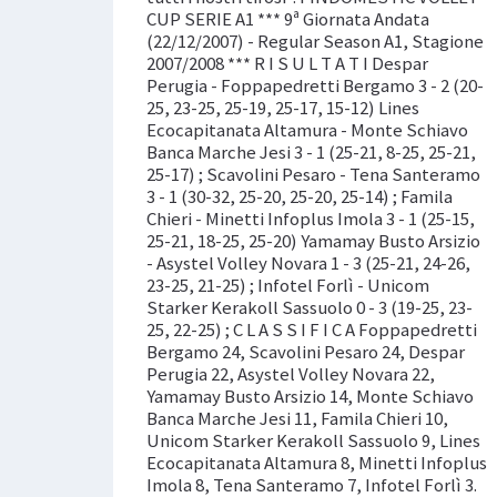
CUP SERIE A1 *** 9ª Giornata Andata
(22/12/2007) - Regular Season A1, Stagione
2007/2008 *** R I S U L T A T I Despar
Perugia - Foppapedretti Bergamo 3 - 2 (20-
25, 23-25, 25-19, 25-17, 15-12) Lines
Ecocapitanata Altamura - Monte Schiavo
Banca Marche Jesi 3 - 1 (25-21, 8-25, 25-21,
25-17) ; Scavolini Pesaro - Tena Santeramo
3 - 1 (30-32, 25-20, 25-20, 25-14) ; Famila
Chieri - Minetti Infoplus Imola 3 - 1 (25-15,
25-21, 18-25, 25-20) Yamamay Busto Arsizio
- Asystel Volley Novara 1 - 3 (25-21, 24-26,
23-25, 21-25) ; Infotel Forlì - Unicom
Starker Kerakoll Sassuolo 0 - 3 (19-25, 23-
25, 22-25) ; C L A S S I F I C A Foppapedretti
Bergamo 24, Scavolini Pesaro 24, Despar
Perugia 22, Asystel Volley Novara 22,
Yamamay Busto Arsizio 14, Monte Schiavo
Banca Marche Jesi 11, Famila Chieri 10,
Unicom Starker Kerakoll Sassuolo 9, Lines
Ecocapitanata Altamura 8, Minetti Infoplus
Imola 8, Tena Santeramo 7, Infotel Forlì 3.