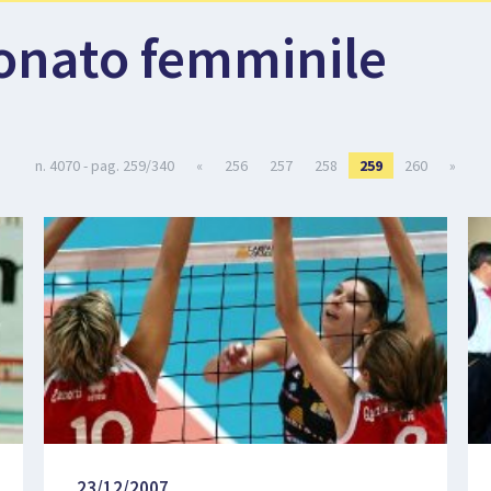
onato femminile
n. 4070 - pag. 259/340
«
256
257
258
259
260
»
23/12/2007