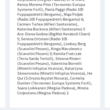
Kenny Moreno Pino (Tecnomec Europa
Systems Forlì), Paola Paggi (Radio 105
Foppapedretti Bergamo), Maja Poljak
(Radio 105 Foppapedretti Bergamo) 6;
Carmen Turlea (Alfieri Santeramo),
Katerina Buckova (Alfieri Santeramo) 5
Ace: Elena Godina (BigMat Kerakoll Chieri)
5; Serena Ortolani (Radio 105
Foppapedretti Bergamo), Lindsey Berg
(Scavolini Pesaro), Kinga Maculewicz
(Scavolini Pesaro) 3; Kamila Fratczak
(Terra Sarda Tortolì), Simona Rinieri
(Scavolini Pesaro), Valentina Borrelli
(Minetti Infoplus Vicenza), Katarzyna
Skowronska (Minetti Infoplus Vicenza), He
Qui (S.Orsola Asystel Novara), Cornelia
Dumler (Tecnomec Europa Systems Forlì),
Saara Loikkanen (Megius Padova), Mirela
Corjeutanu (Megius Padova) 2.