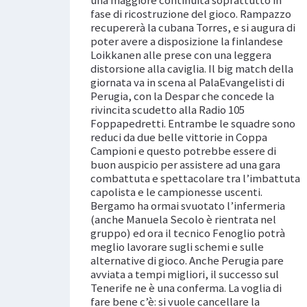
fase di ricostruzione del gioco. Rampazzo
recupererà la cubana Torres, e si augura di
poter avere a disposizione la finlandese
Loikkanen alle prese con una leggera
distorsione alla caviglia. Il big match della
giornata va in scena al PalaEvangelisti di
Perugia, con la Despar che concede la
rivincita scudetto alla Radio 105
Foppapedretti. Entrambe le squadre sono
reduci da due belle vittorie in Coppa
Campioni e questo potrebbe essere di
buon auspicio per assistere ad una gara
combattuta e spettacolare tra l’imbattuta
capolista e le campionesse uscenti.
Bergamo ha ormai svuotato l’infermeria
(anche Manuela Secolo è rientrata nel
gruppo) ed ora il tecnico Fenoglio potrà
meglio lavorare sugli schemi e sulle
alternative di gioco. Anche Perugia pare
avviata a tempi migliori, il successo sul
Tenerife ne è una conferma. La voglia di
fare bene c’è: si vuole cancellare la