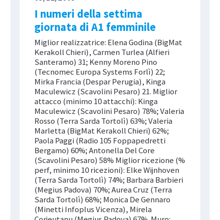
I numeri della settima
giornata di A1 femminile
Miglior realizzatrice: Elena Godina (BigMat
Kerakoll Chieri), Carmen Turlea (Alfieri
Santeramo) 31; Kenny Moreno Pino
(Tecnomec Europa Systems Forlì) 22;
Mirka Francia (Despar Perugia), Kinga
Maculewicz (Scavolini Pesaro) 21. Miglior
attacco (minimo 10 attacchi): Kinga
Maculewicz (Scavolini Pesaro) 78%; Valeria
Rosso (Terra Sarda Tortolì) 63%; Valeria
Marletta (BigMat Kerakoll Chieri) 62%;
Paola Paggi (Radio 105 Foppapedretti
Bergamo) 60%; Antonella Del Core
(Scavolini Pesaro) 58% Miglior ricezione (%
perf, minimo 10 ricezioni): Elke Wijnhoven
(Terra Sarda Tortolì) 74%; Barbara Barbieri
(Megius Padova) 70%; Aurea Cruz (Terra
Sarda Tortolì) 68%; Monica De Gennaro
(Minetti Infoplus Vicenza), Mirela
Corjeutanu (Megius Padova) 67%. Muro: