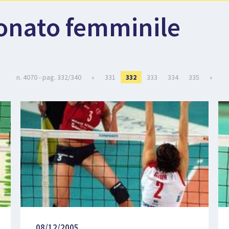
onato femminile
n. 4070 - pag. 332/340
«
331
332
333
334
335
»
08/12/2005