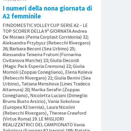
I numeri della nona giornata di
A2 femminile
FINDOMESTIC VOLLEY CUP SERIE A2 – LE
TOP SCORER DELLA 9ª GIORNATA Andrea
De Moraes (Pema Corplast Corridonia) 32;
Aleksandra Przybysz (Rebecchi Rivergaro)
26; Barbara Beconi (Sea Urbino) 25;
Alessandra Teixeira Fratoni (Fornarina
Civitanova Marche) 23; Giulia Decordi
(Magic Pack Esperia Cremona) 22; Giulia
Momoli (Zoppas Conegliano), Elena Koleva
(Rebecchi Rivergaro) 21; Giulia Benini (Sea
Urbino), Tatiana Menshova (Lines Tradeco
Altamura) 20; Marika Serafin (Zoppas
Conegliano), Nicoletta Luciani (Dimeglio
Brums Busto Arsizio), Vania Sokolova
(Europea 92 Isernia), Laura Nicolini
(Rebecchi Rivergaro), Therese Crawford
(Virtus Roma) 19. LE MIGLIORI
REALIZZATRICI DEL CAMPIONATO Vania
Sokolova (Europea 92 Isernia) 189; Natalia