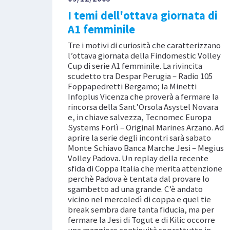
I temi dell'ottava giornata di
A1 femminile
Tre i motivi di curiosità che caratterizzano
l’ottava giornata della Findomestic Volley
Cup di serie A1 femminile. La rivincita
scudetto tra Despar Perugia – Radio 105
Foppapedretti Bergamo; la Minetti
Infoplus Vicenza che proverà a fermare la
rincorsa della Sant’Orsola Asystel Novara
e, in chiave salvezza, Tecnomec Europa
Systems Forlì – Original Marines Arzano. Ad
aprire la serie degli incontri sarà sabato
Monte Schiavo Banca Marche Jesi – Megius
Volley Padova. Un replay della recente
sfida di Coppa Italia che merita attenzione
perchè Padova è tentata dal provare lo
sgambetto ad una grande. C’è andato
vicino nel mercoledì di coppa e quel tie
break sembra dare tanta fiducia, ma per
fermare la Jesi di Togut e di Kilic occorre
una maggiore continuità soprattutto in