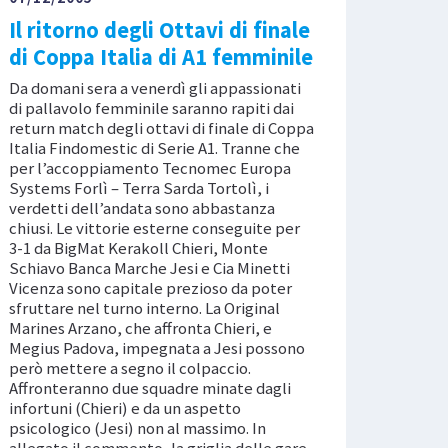
Il ritorno degli Ottavi di finale
di Coppa Italia di A1 femminile
Da domani sera a venerdì gli appassionati
di pallavolo femminile saranno rapiti dai
return match degli ottavi di finale di Coppa
Italia Findomestic di Serie A1. Tranne che
per l’accoppiamento Tecnomec Europa
Systems Forlì – Terra Sarda Tortolì, i
verdetti dell’andata sono abbastanza
chiusi. Le vittorie esterne conseguite per
3-1 da BigMat Kerakoll Chieri, Monte
Schiavo Banca Marche Jesi e Cia Minetti
Vicenza sono capitale prezioso da poter
sfruttare nel turno interno. La Original
Marines Arzano, che affronta Chieri, e
Megius Padova, impegnata a Jesi possono
però mettere a segno il colpaccio.
Affronteranno due squadre minate dagli
infortuni (Chieri) e da un aspetto
psicologico (Jesi) non al massimo. In
allegato il commento, la griglia delle gare