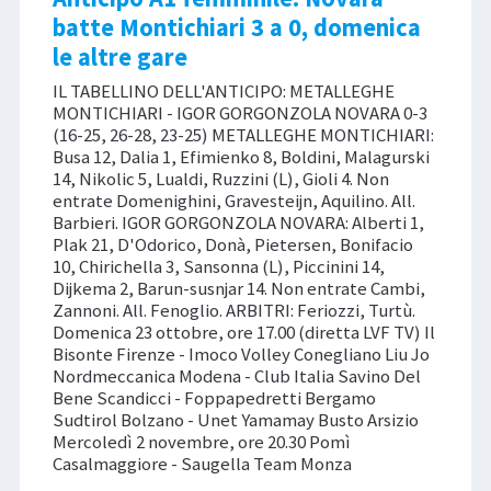
batte Montichiari 3 a 0, domenica
le altre gare
IL TABELLINO DELL'ANTICIPO: METALLEGHE
MONTICHIARI - IGOR GORGONZOLA NOVARA 0-3
(16-25, 26-28, 23-25) METALLEGHE MONTICHIARI:
Busa 12, Dalia 1, Efimienko 8, Boldini, Malagurski
14, Nikolic 5, Lualdi, Ruzzini (L), Gioli 4. Non
entrate Domenighini, Gravesteijn, Aquilino. All.
Barbieri. IGOR GORGONZOLA NOVARA: Alberti 1,
Plak 21, D'Odorico, Donà, Pietersen, Bonifacio
10, Chirichella 3, Sansonna (L), Piccinini 14,
Dijkema 2, Barun-susnjar 14. Non entrate Cambi,
Zannoni. All. Fenoglio. ARBITRI: Feriozzi, Turtù.
Domenica 23 ottobre, ore 17.00 (diretta LVF TV) Il
Bisonte Firenze - Imoco Volley Conegliano Liu Jo
Nordmeccanica Modena - Club Italia Savino Del
Bene Scandicci - Foppapedretti Bergamo
Sudtirol Bolzano - Unet Yamamay Busto Arsizio
Mercoledì 2 novembre, ore 20.30 Pomì
Casalmaggiore - Saugella Team Monza