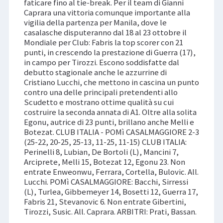
faticare fino al tie-break. Per il team di Gianni
Caprara una vittoria comunque importante alla
vigilia della partenza per Manila, dove le
casalasche disputeranno dal 18 al 23 ottobre il
Mondiale per Club: Fabris la top scorer con 21
punti, in crescendo la prestazione di Guerra (17),
in campo per Tirozzi. Escono soddisfatte dal
debutto stagionale anche le azzurrine di
Cristiano Lucchi, che mettono in cascina un punto
contro una delle principali pretendenti allo
Scudetto e mostrano ottime qualità su cui
costruire la seconda annata di A1. Oltre alla solita
Egonu, autrice di 23 punti, brillano anche Melli e
Botezat. CLUB ITALIA - POMì CASALMAGGIORE 2-3
(25-22, 20-25, 25-13, 11-25, 11-15) CLUB ITALIA:
Perinelli 8, Lubian, De Bortoli (L), Mancini 7,
Arciprete, Melli 15, Botezat 12, Egonu 23. Non
entrate Enweonwu, Ferrara, Cortella, Bulovic. All.
Lucchi. POMì CASALMAGGIORE: Bacchi, Sirressi
(L), Turlea, Gibbemeyer 14, Bosetti 12, Guerra 17,
Fabris 21, Stevanovic 6. Non entrate Gibertini,
Tirozzi, Susic. All. Caprara. ARBITRI: Prati, Bassan.