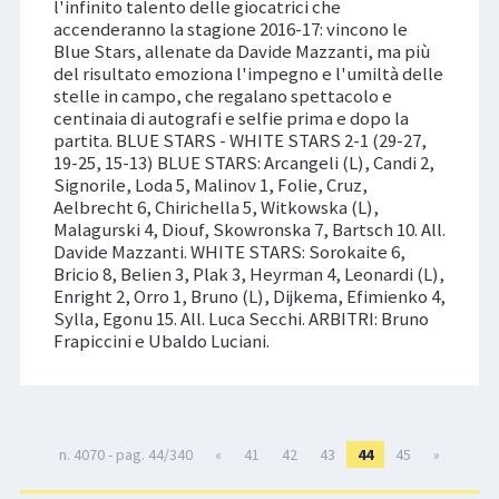
l'infinito talento delle giocatrici che
accenderanno la stagione 2016-17: vincono le
Blue Stars, allenate da Davide Mazzanti, ma più
del risultato emoziona l'impegno e l'umiltà delle
stelle in campo, che regalano spettacolo e
centinaia di autografi e selfie prima e dopo la
partita. BLUE STARS - WHITE STARS 2-1 (29-27,
19-25, 15-13) BLUE STARS: Arcangeli (L), Candi 2,
Signorile, Loda 5, Malinov 1, Folie, Cruz,
Aelbrecht 6, Chirichella 5, Witkowska (L),
Malagurski 4, Diouf, Skowronska 7, Bartsch 10. All.
Davide Mazzanti. WHITE STARS: Sorokaite 6,
Bricio 8, Belien 3, Plak 3, Heyrman 4, Leonardi (L),
Enright 2, Orro 1, Bruno (L), Dijkema, Efimienko 4,
Sylla, Egonu 15. All. Luca Secchi. ARBITRI: Bruno
Frapiccini e Ubaldo Luciani.
n. 4070 - pag. 44/340
«
41
42
43
44
45
»