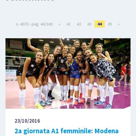
LIBRI
n. 4070 - pag. 44/340
«
41
42
43
44
45
»
23/10/2016
2a giornata A1 femminile: Modena