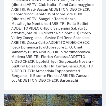
(diretta LVF TV) Club Italia – Pomì Casalmaggiore
ARBITRI: Prati-Bassan ADDETTO VIDEO CHECK:
Caporotundo Sabato 15 ottobre, ore 18.00
(diretta LVF TV) Saugella Team Monza –
Metalleghe Montichiari ARBITRI: Rolla-Bellini
ADDETTO VIDEO CHECK: Salvemini Sabato 15
ottobre, ore 20.30 (diretta Rai Sport HD) Imoco
Volley Conegliano – Savino Del Bene Scandicci
ARBITRI: Zucca-Curto ADDETTO VIDEO CHECK:
Iosca Domenica 16 ottobre, ore 17.00 Unet
Yamamay Busto Arsizio – Liu Jo Nordmeccanica
Modena ARBITRI: Florian-Canessa ADDETTO
VIDEO CHECK: Ugolotti Igor Gorgonzola Novara –
Sudtirol Bolzano ARBITRI: Cerra-Gnani ADDETTO
VIDEO CHECK: Armandola Foppapedretti
Bergamo – Il Bisonte Firenze ARBITRI: Zanussi-
Lot ADDETTO VIDEO CHECK: Bartesaghi