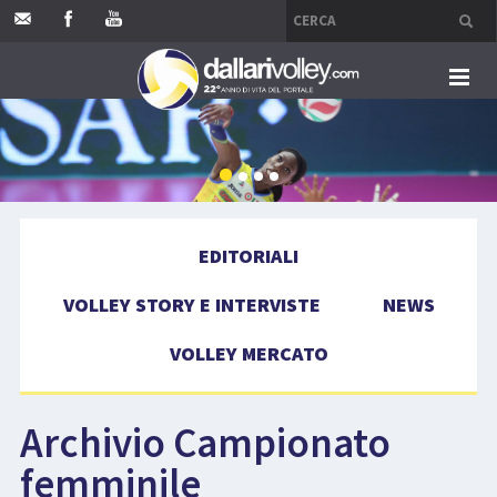
HOME
EDITORIALI
EDITORIALI
VOLLEY STORY E INTERVISTE
VOLLEY STORY E INTERVISTE
NEWS
NEWS
VOLLEY MERCATO
VOLLEY MERCATO
Archivio Campionato
COMPETIZIONI
femminile
EVENTI