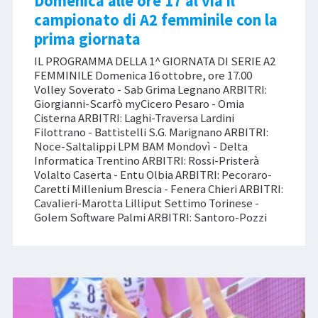
Domenica alle ore 17 al via il
campionato di A2 femminile con la
prima giornata
IL PROGRAMMA DELLA 1^ GIORNATA DI SERIE A2
FEMMINILE Domenica 16 ottobre, ore 17.00
Volley Soverato - Sab Grima Legnano ARBITRI:
Giorgianni-Scarfò myCicero Pesaro - Omia
Cisterna ARBITRI: Laghi-Traversa Lardini
Filottrano - Battistelli S.G. Marignano ARBITRI:
Noce-Saltalippi LPM BAM Mondovì - Delta
Informatica Trentino ARBITRI: Rossi-Pristerà
Volalto Caserta - Entu Olbia ARBITRI: Pecoraro-
Caretti Millenium Brescia - Fenera Chieri ARBITRI:
Cavalieri-Marotta Lilliput Settimo Torinese -
Golem Software Palmi ARBITRI: Santoro-Pozzi