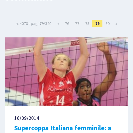
LIBRI
n. 4070 - pag. 79/340
«
76
77
78
79
80
»
16/09/2014
Supercoppa Italiana femminile: a