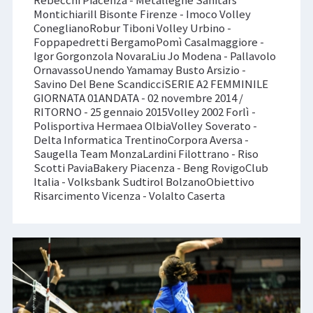
Rebecchi Piacenza - Metalleghe Sanitars
MontichiariIl Bisonte Firenze - Imoco Volley
ConeglianoRobur Tiboni Volley Urbino -
Foppapedretti BergamoPomì Casalmaggiore -
Igor Gorgonzola NovaraLiu Jo Modena - Pallavolo
OrnavassoUnendo Yamamay Busto Arsizio -
Savino Del Bene ScandicciSERIE A2 FEMMINILE
GIORNATA 01ANDATA - 02 novembre 2014 /
RITORNO - 25 gennaio 2015Volley 2002 Forlì -
Polisportiva Hermaea OlbiaVolley Soverato -
Delta Informatica TrentinoCorpora Aversa -
Saugella Team MonzaLardini Filottrano - Riso
Scotti PaviaBakery Piacenza - Beng RovigoClub
Italia - Volksbank Sudtirol BolzanoObiettivo
Risarcimento Vicenza - Volalto Caserta