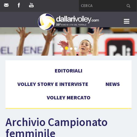
HOME
EDITORIALI
EDITORIALI
VOLLEY STORY E INTERVISTE
VOLLEY STORY E INTERVISTE
NEWS
NEWS
VOLLEY MERCATO
VOLLEY MERCATO
Archivio Campionato
COMPETIZIONI
femminile
EVENTI