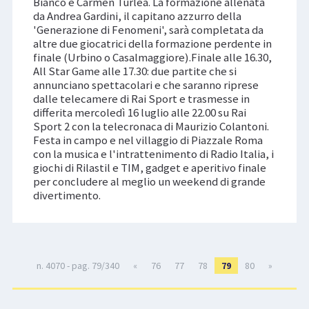
Bianco e Carmen Turlea. La formazione allenata
da Andrea Gardini, il capitano azzurro della
'Generazione di Fenomeni', sarà completata da
altre due giocatrici della formazione perdente in
finale (Urbino o Casalmaggiore).Finale alle 16.30,
All Star Game alle 17.30: due partite che si
annunciano spettacolari e che saranno riprese
dalle telecamere di Rai Sport e trasmesse in
differita mercoledì 16 luglio alle 22.00 su Rai
Sport 2 con la telecronaca di Maurizio Colantoni.
Festa in campo e nel villaggio di Piazzale Roma
con la musica e l'intrattenimento di Radio Italia, i
giochi di Rilastil e TIM, gadget e aperitivo finale
per concludere al meglio un weekend di grande
divertimento.
n. 4070 - pag. 79/340
«
76
77
78
79
80
»