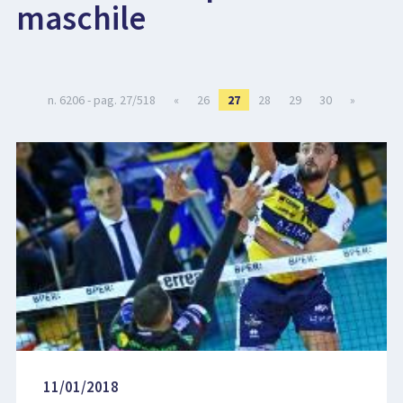
maschile
LIBRI
n. 6206 - pag. 27/518
«
26
27
28
29
30
»
11/01/2018