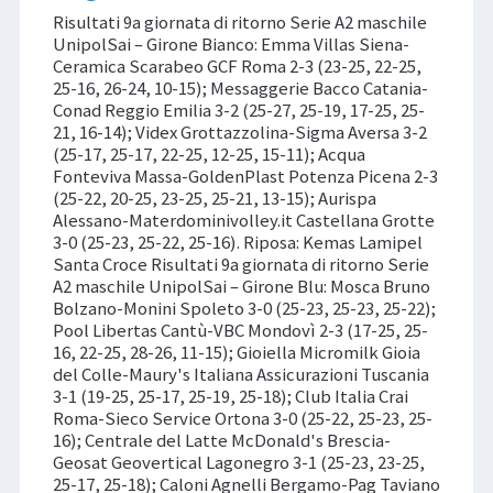
Risultati 9a giornata di ritorno Serie A2 maschile
UnipolSai – Girone Bianco: Emma Villas Siena-
Ceramica Scarabeo GCF Roma 2-3 (23-25, 22-25,
25-16, 26-24, 10-15); Messaggerie Bacco Catania-
Conad Reggio Emilia 3-2 (25-27, 25-19, 17-25, 25-
21, 16-14); Videx Grottazzolina-Sigma Aversa 3-2
(25-17, 25-17, 22-25, 12-25, 15-11); Acqua
Fonteviva Massa-GoldenPlast Potenza Picena 2-3
(25-22, 20-25, 23-25, 25-21, 13-15); Aurispa
Alessano-Materdominivolley.it Castellana Grotte
3-0 (25-23, 25-22, 25-16). Riposa: Kemas Lamipel
Santa Croce Risultati 9a giornata di ritorno Serie
A2 maschile UnipolSai – Girone Blu: Mosca Bruno
Bolzano-Monini Spoleto 3-0 (25-23, 25-23, 25-22);
Pool Libertas Cantù-VBC Mondovì 2-3 (17-25, 25-
16, 22-25, 28-26, 11-15); Gioiella Micromilk Gioia
del Colle-Maury's Italiana Assicurazioni Tuscania
3-1 (19-25, 25-17, 25-19, 25-18); Club Italia Crai
Roma-Sieco Service Ortona 3-0 (25-22, 25-23, 25-
16); Centrale del Latte McDonald's Brescia-
Geosat Geovertical Lagonegro 3-1 (25-23, 23-25,
25-17, 25-18); Caloni Agnelli Bergamo-Pag Taviano