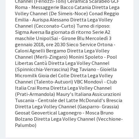
Channel (Feriozzi-Toni) Ceramica Scarabeo GCF
Roma - Messaggerie Bacco Catania Diretta Lega
Volley Channel (De Simeis-Noce) Conad Reggio
Emilia - Aurispa Alessano Diretta Lega Volley
Channel (Cecconato-Curto) Turno di riposo:
Sigma Aversa 8a giornata di ritorno Serie A2
maschile UnipolSai - Girone Blu Mercoledì 3
gennaio 2018, ore 20.30 Sieco Service Ortona -
Caloni Agnelli Bergamo Diretta Lega Volley
Channel (Merli-Zingaro) Monini Spoleto - Pool
Libertas Cantù Diretta Lega Volley Channel
(Spinnicchia-Verrascina) Pag Taviano - Gioiella
Micromilk Gioia del Colle Diretta Lega Volley
Channel (Talento-Autuori) VBC Mondovì - Club
Italia Crai Roma Diretta Lega Volley Channel
(Prati-Armandola) Maury's Italiana Assicurazioni
Tuscania - Centrale del Latte McDonald's Brescia
Diretta Lega Volley Channel (Gasparro- Grassia)
Geosat Geovertical Lagonegro - Mosca Bruno
Bolzano Diretta Lega Volley Channel (Vecchione-
Palumbo)