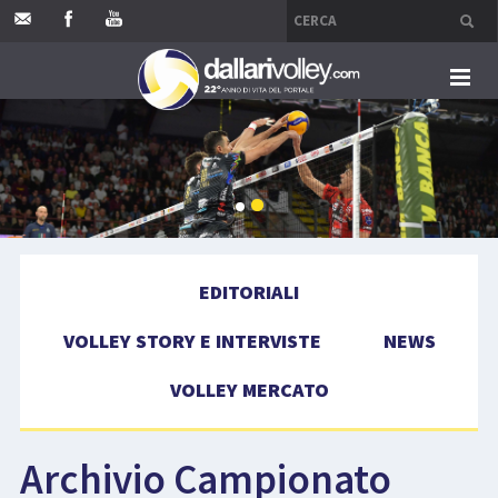
HOME
EDITORIALI
VOLLEY STORY E INTERVISTE
EDITORIALI
NEWS
VOLLEY STORY E INTERVISTE
NEWS
VOLLEY MERCATO
VOLLEY MERCATO
COMPETIZIONI
Archivio Campionato
EVENTI