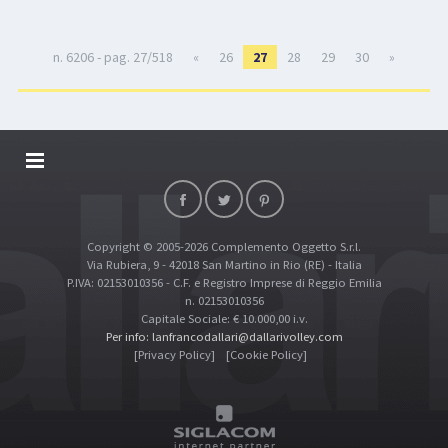
n. 6206 - pag. 27/518
«
26
27
28
29
30
»
DALLARIVOLLEY SOSTIENE
CONTATTI
Copyright © 2005-2026 Complemento Oggetto S.r.l.
TOP RICERCHE
Via Rubiera, 9 - 42018 San Martino in Rio (RE) - Italia
SITE MAP
P.IVA: 02153010356 - C.F. e Registro Imprese di Reggio Emilia
n. 02153010356
Capitale Sociale: € 10.000,00 i.v.
Per info: lanfrancodallari@dallarivolley.com
[Privacy Policy]
[Cookie Policy]