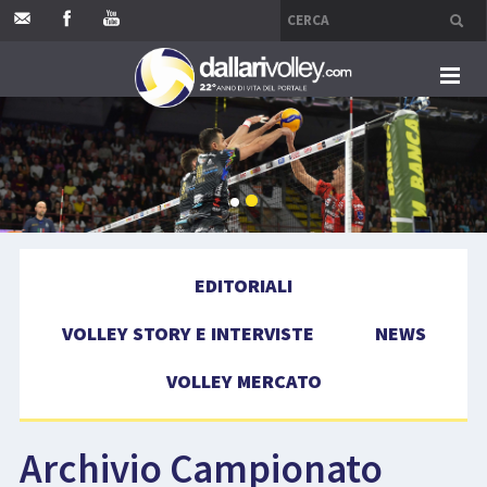
HOME
EDITORIALI
VOLLEY STORY E INTERVISTE
EDITORIALI
NEWS
VOLLEY STORY E INTERVISTE
NEWS
VOLLEY MERCATO
VOLLEY MERCATO
COMPETIZIONI
Archivio Campionato
EVENTI