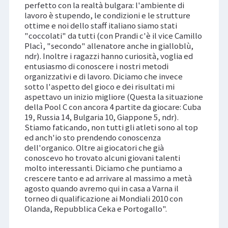
perfetto con la realtà bulgara: l'ambiente di
lavoro è stupendo, le condizioni e le strutture
ottime e noi dello staff italiano siamo stati
"coccolati" da tutti (con Prandi c'è il vice Camillo
Placì, "secondo" allenatore anche in gialloblù,
ndr). Inoltre i ragazzi hanno curiosità, voglia ed
entusiasmo di conoscere i nostri metodi
organizzativi e di lavoro. Diciamo che invece
sotto l'aspetto del gioco e dei risultati mi
aspettavo un inizio migliore (Questa la situazione
della Pool C con ancora 4 partite da giocare: Cuba
19, Russia 14, Bulgaria 10, Giappone 5, ndr).
Stiamo faticando, non tutti gli atleti sono al top
ed anch'io sto prendendo conoscenza
dell'organico. Oltre ai giocatori che già
conoscevo ho trovato alcuni giovani talenti
molto interessanti. Diciamo che puntiamo a
crescere tanto e ad arrivare al massimo a metà
agosto quando avremo qui in casa a Varna il
torneo di qualificazione ai Mondiali 2010 con
Olanda, Repubblica Ceka e Portogallo".