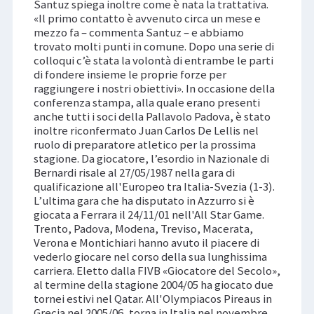
Santuz spiega inoltre come è nata la trattativa.
«Il primo contatto è avvenuto circa un mese e
mezzo fa – commenta Santuz – e abbiamo
trovato molti punti in comune. Dopo una serie di
colloqui c’è stata la volontà di entrambe le parti
di fondere insieme le proprie forze per
raggiungere i nostri obiettivi». In occasione della
conferenza stampa, alla quale erano presenti
anche tutti i soci della Pallavolo Padova, è stato
inoltre riconfermato Juan Carlos De Lellis nel
ruolo di preparatore atletico per la prossima
stagione. Da giocatore, l’esordio in Nazionale di
Bernardi risale al 27/05/1987 nella gara di
qualificazione all'Europeo tra Italia-Svezia (1-3).
L’ultima gara che ha disputato in Azzurro si è
giocata a Ferrara il 24/11/01 nell'All Star Game.
Trento, Padova, Modena, Treviso, Macerata,
Verona e Montichiari hanno avuto il piacere di
vederlo giocare nel corso della sua lunghissima
carriera. Eletto dalla FIVB «Giocatore del Secolo»,
al termine della stagione 2004/05 ha giocato due
tornei estivi nel Qatar. All'Olympiacos Pireaus in
Grecia nel 2005/06, torna in Italia nel novembre