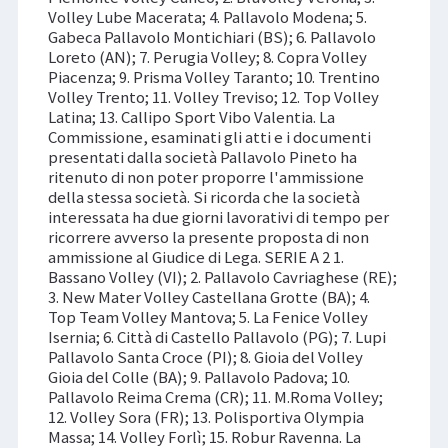
Volley Lube Macerata; 4. Pallavolo Modena; 5.
Gabeca Pallavolo Montichiari (BS); 6. Pallavolo
Loreto (AN); 7. Perugia Volley; 8. Copra Volley
Piacenza; 9. Prisma Volley Taranto; 10. Trentino
Volley Trento; 11. Volley Treviso; 12. Top Volley
Latina; 13. Callipo Sport Vibo Valentia. La
Commissione, esaminati gli atti e i documenti
presentati dalla società Pallavolo Pineto ha
ritenuto di non poter proporre l'ammissione
della stessa società. Si ricorda che la società
interessata ha due giorni lavorativi di tempo per
ricorrere avverso la presente proposta di non
ammissione al Giudice di Lega. SERIE A 2 1.
Bassano Volley (VI); 2. Pallavolo Cavriaghese (RE);
3. New Mater Volley Castellana Grotte (BA); 4.
Top Team Volley Mantova; 5. La Fenice Volley
Isernia; 6. Città di Castello Pallavolo (PG); 7. Lupi
Pallavolo Santa Croce (PI); 8. Gioia del Volley
Gioia del Colle (BA); 9. Pallavolo Padova; 10.
Pallavolo Reima Crema (CR); 11. M.Roma Volley;
12. Volley Sora (FR); 13. Polisportiva Olympia
Massa; 14. Volley Forlì; 15. Robur Ravenna. La