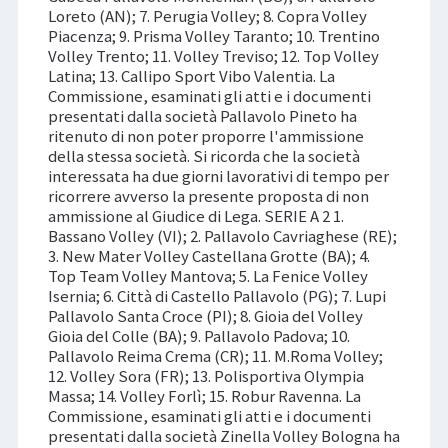
Loreto (AN); 7. Perugia Volley; 8. Copra Volley
Piacenza; 9. Prisma Volley Taranto; 10. Trentino
Volley Trento; 11. Volley Treviso; 12. Top Volley
Latina; 13. Callipo Sport Vibo Valentia. La
Commissione, esaminati gli atti e i documenti
presentati dalla società Pallavolo Pineto ha
ritenuto di non poter proporre l'ammissione
della stessa società. Si ricorda che la società
interessata ha due giorni lavorativi di tempo per
ricorrere avverso la presente proposta di non
ammissione al Giudice di Lega. SERIE A 2 1.
Bassano Volley (VI); 2. Pallavolo Cavriaghese (RE);
3. New Mater Volley Castellana Grotte (BA); 4.
Top Team Volley Mantova; 5. La Fenice Volley
Isernia; 6. Città di Castello Pallavolo (PG); 7. Lupi
Pallavolo Santa Croce (PI); 8. Gioia del Volley
Gioia del Colle (BA); 9. Pallavolo Padova; 10.
Pallavolo Reima Crema (CR); 11. M.Roma Volley;
12. Volley Sora (FR); 13. Polisportiva Olympia
Massa; 14. Volley Forlì; 15. Robur Ravenna. La
Commissione, esaminati gli atti e i documenti
presentati dalla società Zinella Volley Bologna ha