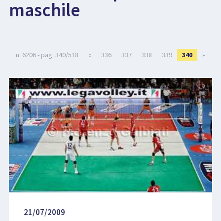
maschile
LIBRI
n. 6206 - pag. 340/518
«
336
337
338
339
340
»
21/07/2009