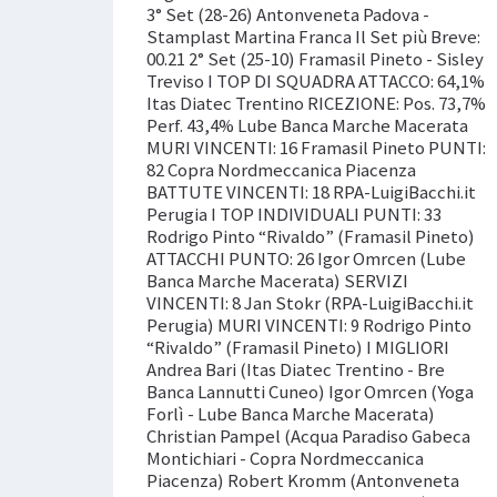
3° Set (28-26) Antonveneta Padova -
Stamplast Martina Franca Il Set più Breve:
00.21 2° Set (25-10) Framasil Pineto - Sisley
Treviso I TOP DI SQUADRA ATTACCO: 64,1%
Itas Diatec Trentino RICEZIONE: Pos. 73,7%
Perf. 43,4% Lube Banca Marche Macerata
MURI VINCENTI: 16 Framasil Pineto PUNTI:
82 Copra Nordmeccanica Piacenza
BATTUTE VINCENTI: 18 RPA-LuigiBacchi.it
Perugia I TOP INDIVIDUALI PUNTI: 33
Rodrigo Pinto “Rivaldo” (Framasil Pineto)
ATTACCHI PUNTO: 26 Igor Omrcen (Lube
Banca Marche Macerata) SERVIZI
VINCENTI: 8 Jan Stokr (RPA-LuigiBacchi.it
Perugia) MURI VINCENTI: 9 Rodrigo Pinto
“Rivaldo” (Framasil Pineto) I MIGLIORI
Andrea Bari (Itas Diatec Trentino - Bre
Banca Lannutti Cuneo) Igor Omrcen (Yoga
Forlì - Lube Banca Marche Macerata)
Christian Pampel (Acqua Paradiso Gabeca
Montichiari - Copra Nordmeccanica
Piacenza) Robert Kromm (Antonveneta