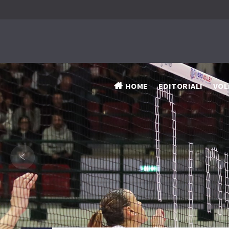
HOME
EDITORIALI
VOL
‹