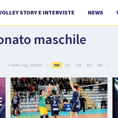
VOLLEY STORY E INTERVISTE
NEWS
onato maschile
n. 6206 - pag. 356/518
«
356
357
358
359
360
»