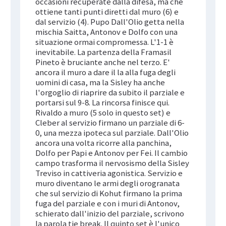
occasioni recuperate dalla difesa, ma che
ottiene tanti punti diretti dal muro (6) e
dal servizio (4). Pupo Dall'Olio getta nella
mischia Saitta, Antonov e Dolfo con una
situazione ormai compromessa. L'1-1 è
inevitabile. La partenza della Framasil
Pineto è bruciante anche nel terzo. E'
ancora il muro a dare il la alla fuga degli
uomini di casa, ma la Sisley ha anche
l'orgoglio di riaprire da subito il parziale e
portarsi sul 9-8. La rincorsa finisce qui.
Rivaldo a muro (5 solo in questo set) e
Cleber al servizio firmano un parziale di 6-
0, una mezza ipoteca sul parziale. Dall'Olio
ancora una volta ricorre alla panchina,
Dolfo per Papi e Antonov per Fei. Il cambio
campo trasforma il nervosismo della Sisley
Treviso in cattiveria agonistica. Servizio e
muro diventano le armi degli orogranata
che sul servizio di Kohut firmano la prima
fuga del parziale e con i muri di Antonov,
schierato dall'inizio del parziale, scrivono
la parola tie break. Il quinto set è l'unico