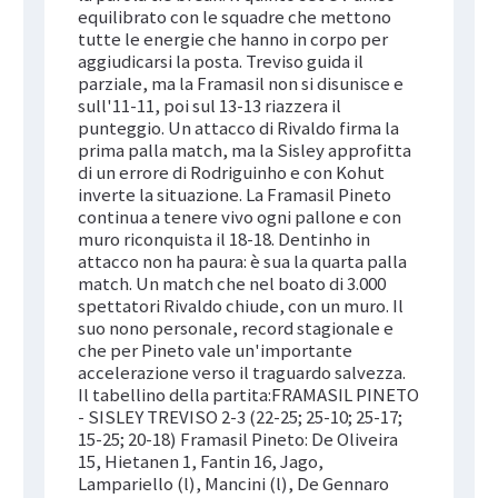
equilibrato con le squadre che mettono
tutte le energie che hanno in corpo per
aggiudicarsi la posta. Treviso guida il
parziale, ma la Framasil non si disunisce e
sull'11-11, poi sul 13-13 riazzera il
punteggio. Un attacco di Rivaldo firma la
prima palla match, ma la Sisley approfitta
di un errore di Rodriguinho e con Kohut
inverte la situazione. La Framasil Pineto
continua a tenere vivo ogni pallone e con
muro riconquista il 18-18. Dentinho in
attacco non ha paura: è sua la quarta palla
match. Un match che nel boato di 3.000
spettatori Rivaldo chiude, con un muro. Il
suo nono personale, record stagionale e
che per Pineto vale un'importante
accelerazione verso il traguardo salvezza.
Il tabellino della partita:FRAMASIL PINETO
- SISLEY TREVISO 2-3 (22-25; 25-10; 25-17;
15-25; 20-18) Framasil Pineto: De Oliveira
15, Hietanen 1, Fantin 16, Jago,
Lampariello (l), Mancini (l), De Gennaro