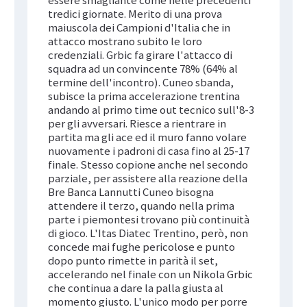
essere smagliante come nelle precedenti
tredici giornate. Merito di una prova
maiuscola dei Campioni d'Italia che in
attacco mostrano subito le loro
credenziali. Grbic fa girare l'attacco di
squadra ad un convincente 78% (64% al
termine dell'incontro). Cuneo sbanda,
subisce la prima accelerazione trentina
andando al primo time out tecnico sull'8-3
per gli avversari. Riesce a rientrare in
partita ma gli ace ed il muro fanno volare
nuovamente i padroni di casa fino al 25-17
finale. Stesso copione anche nel secondo
parziale, per assistere alla reazione della
Bre Banca Lannutti Cuneo bisogna
attendere il terzo, quando nella prima
parte i piemontesi trovano più continuità
di gioco. L'Itas Diatec Trentino, però, non
concede mai fughe pericolose e punto
dopo punto rimette in parità il set,
accelerando nel finale con un Nikola Grbic
che continua a dare la palla giusta al
momento giusto. L'unico modo per porre