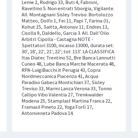
Leme 2, Rodrigo 33, Buti 4, Fabroni,
Ravellino 5. Non entrati Sborgia, Vigilante.
All. Montagnani Sisley Treviso: Bortolozzo
Matteo, Dolfo 1, Fei 11, Papi 7, Farina (l),
Kohut 15, Saitta, Antonov 11, Endres 13,
Cisolla 9, Daldello, Garcia 3. All. Dall'Olio
Arbitri: Cipolla - Castagna NOTE -
Spettatori 3100, incasso 13000, durata set:
30', 18', 22', 21', 22'; tot: 113'. LA CLASSIFICA
Itas Diatec Trentino 52, Bre Banca Lannutti
Cuneo 48, Lube Banca Marche Macerata 48,
RPA-LuigiBacchi.it Perugia 43, Copra
Nordmeccanica Piacenza 41, Acqua
Paradiso Gabeca Montichiari 37, Sisley
Treviso 33, Marmi Lanza Verona 33, Tonno
Callipo Vibo Valentia 27, Trenkwalder
Modena 25, Stamplast Martina Franca 22,
Framasil Pineto 22, Yoga Forlì 17,
Antonveneta Padova 14.