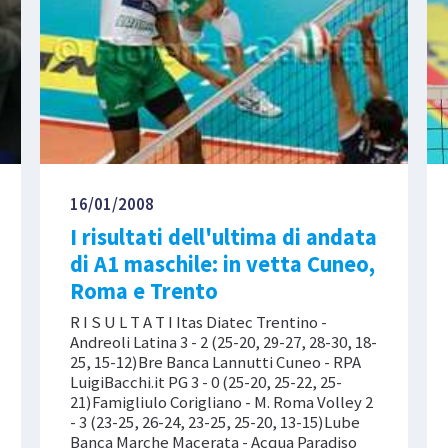
16/01/2008
I risultati dell'ultima di andata
di A1 maschile: in vetta Cuneo,
Roma e Trento
R I S U L T A T I Itas Diatec Trentino -
Andreoli Latina 3 - 2 (25-20, 29-27, 28-30, 18-
25, 15-12)Bre Banca Lannutti Cuneo - RPA
LuigiBacchi.it PG 3 - 0 (25-20, 25-22, 25-
21)Famigliulo Corigliano - M. Roma Volley 2
- 3 (23-25, 26-24, 23-25, 25-20, 13-15)Lube
Banca Marche Macerata - Acqua Paradiso