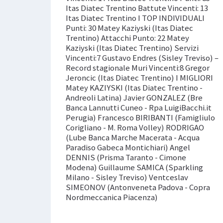
Itas Diatec Trentino Battute Vincenti: 13
Itas Diatec Trentino I TOP INDIVIDUALI
Punti: 30 Matey Kaziyski (Itas Diatec
Trentino) Attacchi Punto: 22 Matey
Kaziyski (Itas Diatec Trentino) Servizi
Vincenti:7 Gustavo Endres (Sisley Treviso) –
Record stagionale Muri Vincenti:8 Gregor
Jeroncic (Itas Diatec Trentino) I MIGLIORI
Matey KAZIYSKI (Itas Diatec Trentino -
Andreoli Latina) Javier GONZALEZ (Bre
Banca Lannutti Cuneo - Rpa LuigiBacchi.it
Perugia) Francesco BIRIBANTI (Famigliulo
Corigliano - M. Roma Volley) RODRIGAO
(Lube Banca Marche Macerata - Acqua
Paradiso Gabeca Montichiari) Angel
DENNIS (Prisma Taranto - Cimone
Modena) Guillaume SAMICA (Sparkling
Milano - Sisley Treviso) Ventceslav
SIMEONOV (Antonveneta Padova - Copra
Nordmeccanica Piacenza)