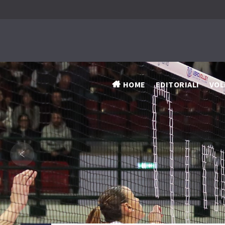
HOME
EDITORIALI
VOL
‹