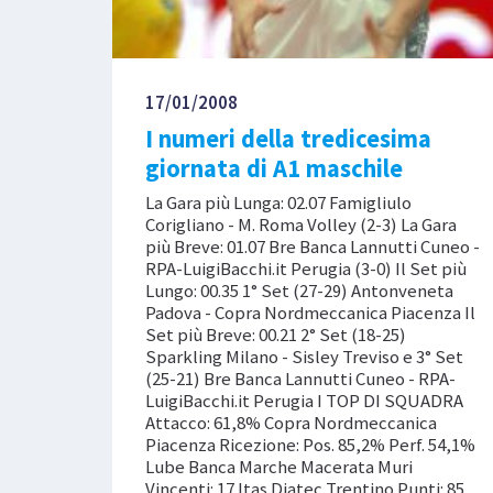
17/01/2008
I numeri della tredicesima
giornata di A1 maschile
La Gara più Lunga: 02.07 Famigliulo
Corigliano - M. Roma Volley (2-3) La Gara
più Breve: 01.07 Bre Banca Lannutti Cuneo -
RPA-LuigiBacchi.it Perugia (3-0) Il Set più
Lungo: 00.35 1° Set (27-29) Antonveneta
Padova - Copra Nordmeccanica Piacenza Il
Set più Breve: 00.21 2° Set (18-25)
Sparkling Milano - Sisley Treviso e 3° Set
(25-21) Bre Banca Lannutti Cuneo - RPA-
LuigiBacchi.it Perugia I TOP DI SQUADRA
Attacco: 61,8% Copra Nordmeccanica
Piacenza Ricezione: Pos. 85,2% Perf. 54,1%
Lube Banca Marche Macerata Muri
Vincenti: 17 Itas Diatec Trentino Punti: 85