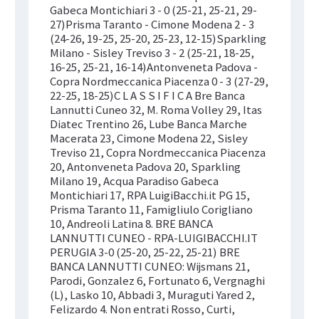
Gabeca Montichiari 3 - 0 (25-21, 25-21, 29-
27)Prisma Taranto - Cimone Modena 2 - 3
(24-26, 19-25, 25-20, 25-23, 12-15)Sparkling
Milano - Sisley Treviso 3 - 2 (25-21, 18-25,
16-25, 25-21, 16-14)Antonveneta Padova -
Copra Nordmeccanica Piacenza 0 - 3 (27-29,
22-25, 18-25)C L A S S I F I C A Bre Banca
Lannutti Cuneo 32, M. Roma Volley 29, Itas
Diatec Trentino 26, Lube Banca Marche
Macerata 23, Cimone Modena 22, Sisley
Treviso 21, Copra Nordmeccanica Piacenza
20, Antonveneta Padova 20, Sparkling
Milano 19, Acqua Paradiso Gabeca
Montichiari 17, RPA LuigiBacchi.it PG 15,
Prisma Taranto 11, Famigliulo Corigliano
10, Andreoli Latina 8. BRE BANCA
LANNUTTI CUNEO - RPA-LUIGIBACCHI.IT
PERUGIA 3-0 (25-20, 25-22, 25-21) BRE
BANCA LANNUTTI CUNEO: Wijsmans 21,
Parodi, Gonzalez 6, Fortunato 6, Vergnaghi
(L), Lasko 10, Abbadi 3, Muraguti Yared 2,
Felizardo 4. Non entrati Rosso, Curti,