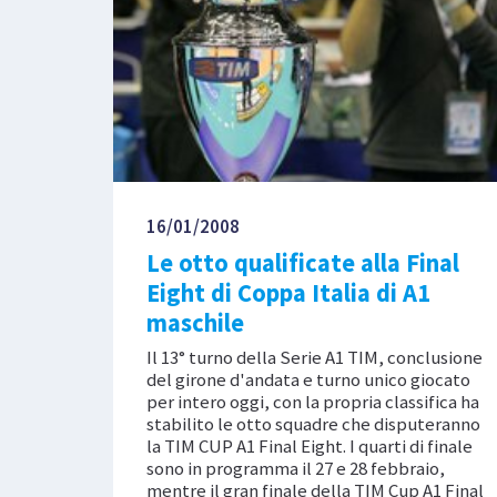
16/01/2008
Le otto qualificate alla Final
Eight di Coppa Italia di A1
maschile
Il 13° turno della Serie A1 TIM, conclusione
del girone d'andata e turno unico giocato
per intero oggi, con la propria classifica ha
stabilito le otto squadre che disputeranno
la TIM CUP A1 Final Eight. I quarti di finale
sono in programma il 27 e 28 febbraio,
mentre il gran finale della TIM Cup A1 Final