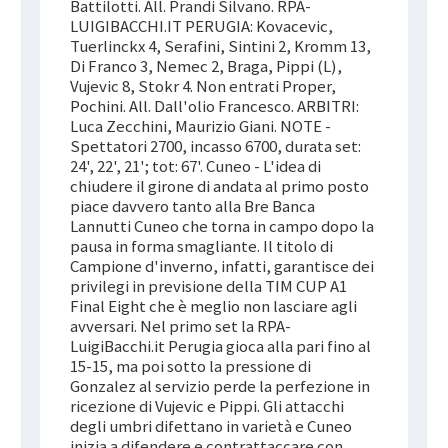
Battilotti. All. Prandi Silvano. RPA-
LUIGIBACCHI.IT PERUGIA: Kovacevic,
Tuerlinckx 4, Serafini, Sintini 2, Kromm 13,
Di Franco 3, Nemec 2, Braga, Pippi (L),
Vujevic 8, Stokr 4. Non entrati Proper,
Pochini. All. Dall'olio Francesco. ARBITRI:
Luca Zecchini, Maurizio Giani. NOTE -
Spettatori 2700, incasso 6700, durata set:
24', 22', 21'; tot: 67'. Cuneo - L'idea di
chiudere il girone di andata al primo posto
piace davvero tanto alla Bre Banca
Lannutti Cuneo che torna in campo dopo la
pausa in forma smagliante. Il titolo di
Campione d'inverno, infatti, garantisce dei
privilegi in previsione della TIM CUP A1
Final Eight che è meglio non lasciare agli
avversari. Nel primo set la RPA-
LuigiBacchi.it Perugia gioca alla pari fino al
15-15, ma poi sotto la pressione di
Gonzalez al servizio perde la perfezione in
ricezione di Vujevic e Pippi. Gli attacchi
degli umbri difettano in varietà e Cuneo
inizia a difendere e contrattaccare con