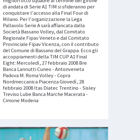
migliori otto squadre al termine del girone
di andata di Serie A1 TIM si sfideranno per
conquistare l'accesso alla Final Four di
Milano. Per l'organizzazione la Lega
Pallavolo Serie A sarà affiancata dalla
Società Bassano Volley, dal Comitato
Regionale Fipav Veneto e dal Comitato
Provinciale Fipav Vicenza, con il contributo
del Comune di Bassano del Grappa. Ecco gli
accoppiamenti della TIM CUP A1 Final
Eight: Mercoledì, 27 febbraio 2008 Bre
Banca Lannutti Cuneo - Antonveneta
Padova M. Roma Volley - Copra
Nordmeccanica Piacenza Giovedì, 28
febbraio 2008 Itas Diatec Trentino - Sisley
Treviso Lube Banca Marche Macerata -
Cimone Modena