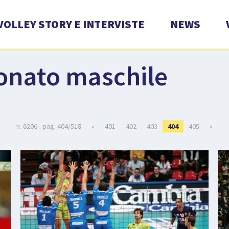
VOLLEY STORY E INTERVISTE
NEWS
onato maschile
n. 6206 - pag. 404/518
«
401
402
403
404
405
»