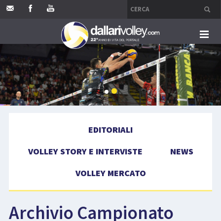
HOME
EDITORIALI
VOLLEY STORY E INTERVISTE
EDITORIALI
NEWS
VOLLEY STORY E INTERVISTE
NEWS
VOLLEY MERCATO
VOLLEY MERCATO
COMPETIZIONI
Archivio Campionato
EVENTI