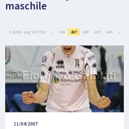
maschile
LIBRI
n. 6206 - pag. 437/518
«
436
437
438
439
440
»
11/04/2007