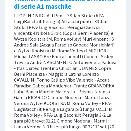
di serie A1 maschile
I TOP INDIVIDUALI Punti: 38 Jan Stokr (RPA-
LuigiBacchi.it Perugia) Attacchi punto: 33 Jan
Stokr (RPA-LuigiBacchi.it Perugia) Servizi
vincenti: 4 Nikola Grbic (Copra Berni Piacenza) e
Wytze Kooistra (M. Roma Volley) Muri vincenti: 6
Andrea Sala (Acqua Paradiso Gabeca Montichiari)
e Wytze Kooistra (M. Roma Volley) I MIGLIORI
Michal LASKO Bre Banca Lannutti Cuneo - Sisley
Treviso Andrè NASCIMENTO Antonveneta Padova
- Itas Diatec Trentino Christian DUNNES Copra
Berni Piacenza - Maggiora Latina Lorenzo
CAVALLINI Tonno Callipo Vibo Valentia - Acqua
Paradiso Gabeca Montichiari Frantz GRANVORKA
Lube Banca Marche Macerata - Prisma Taranto
Garcia RICARDO Cimone Modena - Marmi Lanza
Verona Wytze KOOISTRA M. Roma Volley - RPA-
LuigiBacchi.it Perugia La gara più lunga: 02.11' M.
Roma Volley - RPA-LuigiBacchi.it Perugia 3-2 La
gara più breve: 01.21 Cimone Modena - Marmi
Lanza Verona 3-0 Il set più lungo: 00.32' 1° set (20-