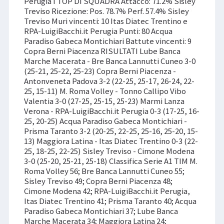
Perugia I TOP DI SQUADRA Attacco: 71.2% Sisley
Treviso Ricezione: Pos. 78.7% Perf. 57.4% Sisley
Treviso Muri vincenti: 10 Itas Diatec Trentino e
RPA-LuigiBacchi.it Perugia Punti: 80 Acqua
Paradiso Gabeca Montichiari Battute vincenti: 9
Copra Berni Piacenza RISULTATI Lube Banca
Marche Macerata - Bre Banca Lannutti Cuneo 3-0
(25-21, 25-22, 25-23) Copra Berni Piacenza -
Antonveneta Padova 3-2 (22-25, 25-17, 26-24, 22-
25, 15-11) M. Roma Volley - Tonno Callipo Vibo
Valentia 3-0 (27-25, 25-15, 25-23) Marmi Lanza
Verona - RPA-LuigiBacchi.it Perugia 0-3 (17-25, 16-
25, 20-25) Acqua Paradiso Gabeca Montichiari -
Prisma Taranto 3-2 (20-25, 22-25, 25-16, 25-20, 15-
13) Maggiora Latina - Itas Diatec Trentino 0-3 (22-
25, 18-25, 22-25) Sisley Treviso - Cimone Modena
3-0 (25-20, 25-21, 25-18) Classifica Serie A1 TIM M.
Roma Volley 56; Bre Banca Lannutti Cuneo 55;
Sisley Treviso 49; Copra Berni Piacenza 48;
Cimone Modena 42; RPA-LuigiBacchi.it Perugia,
Itas Diatec Trentino 41; Prisma Taranto 40; Acqua
Paradiso Gabeca Montichiari 37; Lube Banca
Marche Macerata 34; Maggiora Latina 24;