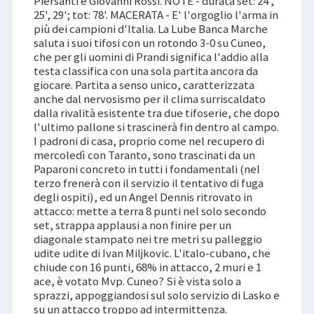
Piersanti e Giovanni Rossi. NOTE - durata set: 24',
25', 29'; tot: 78'. MACERATA - E' l'orgoglio l'arma in
più dei campioni d'Italia. La Lube Banca Marche
saluta i suoi tifosi con un rotondo 3-0 su Cuneo,
che per gli uomini di Prandi significa l'addio alla
testa classifica con una sola partita ancora da
giocare. Partita a senso unico, caratterizzata
anche dal nervosismo per il clima surriscaldato
dalla rivalità esistente tra due tifoserie, che dopo
l'ultimo pallone si trascinerà fin dentro al campo.
I padroni di casa, proprio come nel recupero di
mercoledì con Taranto, sono trascinati da un
Paparoni concreto in tutti i fondamentali (nel
terzo frenerà con il servizio il tentativo di fuga
degli ospiti), ed un Angel Dennis ritrovato in
attacco: mette a terra 8 punti nel solo secondo
set, strappa applausi a non finire per un
diagonale stampato nei tre metri su palleggio
udite udite di Ivan Miljkovic. L'italo-cubano, che
chiude con 16 punti, 68% in attacco, 2 muri e 1
ace, è votato Mvp. Cuneo? Si è vista solo a
sprazzi, appoggiandosi sul solo servizio di Lasko e
su un attacco troppo ad intermittenza.