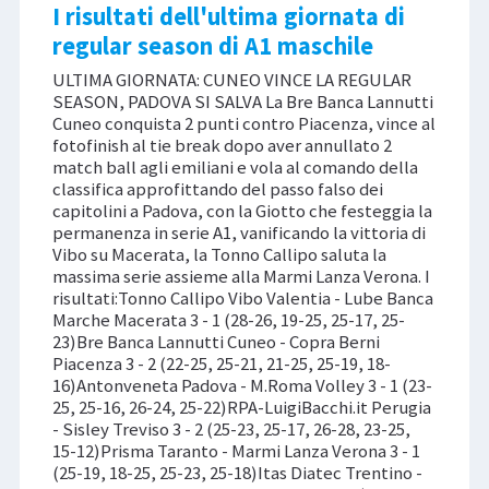
I risultati dell'ultima giornata di
regular season di A1 maschile
ULTIMA GIORNATA: CUNEO VINCE LA REGULAR
SEASON, PADOVA SI SALVA La Bre Banca Lannutti
Cuneo conquista 2 punti contro Piacenza, vince al
fotofinish al tie break dopo aver annullato 2
match ball agli emiliani e vola al comando della
classifica approfittando del passo falso dei
capitolini a Padova, con la Giotto che festeggia la
permanenza in serie A1, vanificando la vittoria di
Vibo su Macerata, la Tonno Callipo saluta la
massima serie assieme alla Marmi Lanza Verona. I
risultati:Tonno Callipo Vibo Valentia - Lube Banca
Marche Macerata 3 - 1 (28-26, 19-25, 25-17, 25-
23)Bre Banca Lannutti Cuneo - Copra Berni
Piacenza 3 - 2 (22-25, 25-21, 21-25, 25-19, 18-
16)Antonveneta Padova - M.Roma Volley 3 - 1 (23-
25, 25-16, 26-24, 25-22)RPA-LuigiBacchi.it Perugia
- Sisley Treviso 3 - 2 (25-23, 25-17, 26-28, 23-25,
15-12)Prisma Taranto - Marmi Lanza Verona 3 - 1
(25-19, 18-25, 25-23, 25-18)Itas Diatec Trentino -