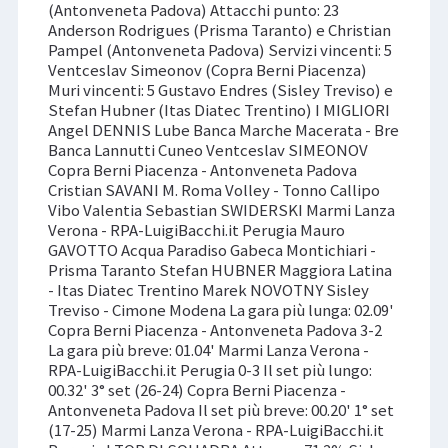
(Antonveneta Padova) Attacchi punto: 23
Anderson Rodrigues (Prisma Taranto) e Christian
Pampel (Antonveneta Padova) Servizi vincenti: 5
Ventceslav Simeonov (Copra Berni Piacenza)
Muri vincenti: 5 Gustavo Endres (Sisley Treviso) e
Stefan Hubner (Itas Diatec Trentino) I MIGLIORI
Angel DENNIS Lube Banca Marche Macerata - Bre
Banca Lannutti Cuneo Ventceslav SIMEONOV
Copra Berni Piacenza - Antonveneta Padova
Cristian SAVANI M. Roma Volley - Tonno Callipo
Vibo Valentia Sebastian SWIDERSKI Marmi Lanza
Verona - RPA-LuigiBacchi.it Perugia Mauro
GAVOTTO Acqua Paradiso Gabeca Montichiari -
Prisma Taranto Stefan HUBNER Maggiora Latina
- Itas Diatec Trentino Marek NOVOTNY Sisley
Treviso - Cimone Modena La gara più lunga: 02.09'
Copra Berni Piacenza - Antonveneta Padova 3-2
La gara più breve: 01.04' Marmi Lanza Verona -
RPA-LuigiBacchi.it Perugia 0-3 Il set più lungo:
00.32' 3° set (26-24) Copra Berni Piacenza -
Antonveneta Padova Il set più breve: 00.20' 1° set
(17-25) Marmi Lanza Verona - RPA-LuigiBacchi.it