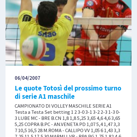
06/04/2007
Le quote Totosì del prossimo turno
di serie A1 maschile
CAMPIONATO DI VOLLEY MASCHILE SERIE A1
Testa a Testa Set betting 1 2 3-0 3-1 3-2 2-3 1-3 0-
3 LUBE MC - BRE B.CN 1,8 1,8 5,25 3,65 4,6 4,6 3,65
5,25 COPRA B.PC - AN.VENETA PD 1,07 5,4 1,47 3,3
7 10,5 16,5 28 M.ROMA - CALLIPO VV 1,05 6 1,43 3,3
7,25 11,5 17,5 30 MARMI L.VR - RPA PG 1,75 1,82 4,6