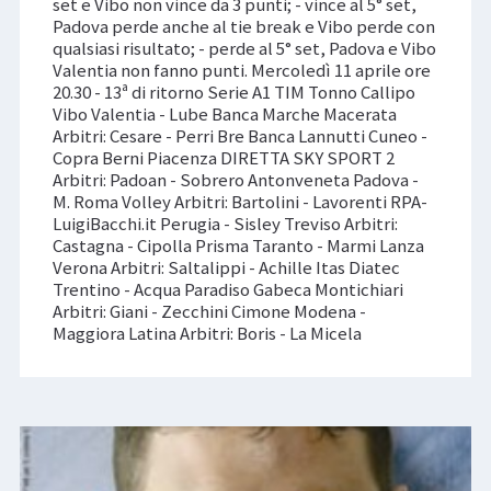
set e Vibo non vince da 3 punti; - vince al 5° set,
Padova perde anche al tie break e Vibo perde con
qualsiasi risultato; - perde al 5° set, Padova e Vibo
Valentia non fanno punti. Mercoledì 11 aprile ore
20.30 - 13ª di ritorno Serie A1 TIM Tonno Callipo
Vibo Valentia - Lube Banca Marche Macerata
Arbitri: Cesare - Perri Bre Banca Lannutti Cuneo -
Copra Berni Piacenza DIRETTA SKY SPORT 2
Arbitri: Padoan - Sobrero Antonveneta Padova -
M. Roma Volley Arbitri: Bartolini - Lavorenti RPA-
LuigiBacchi.it Perugia - Sisley Treviso Arbitri:
Castagna - Cipolla Prisma Taranto - Marmi Lanza
Verona Arbitri: Saltalippi - Achille Itas Diatec
Trentino - Acqua Paradiso Gabeca Montichiari
Arbitri: Giani - Zecchini Cimone Modena -
Maggiora Latina Arbitri: Boris - La Micela