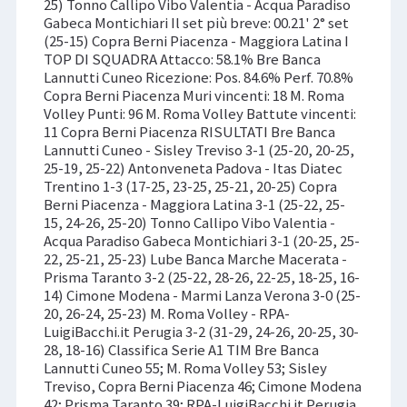
25) Tonno Callipo Vibo Valentia - Acqua Paradiso
Gabeca Montichiari Il set più breve: 00.21' 2° set
(25-15) Copra Berni Piacenza - Maggiora Latina I
TOP DI SQUADRA Attacco: 58.1% Bre Banca
Lannutti Cuneo Ricezione: Pos. 84.6% Perf. 70.8%
Copra Berni Piacenza Muri vincenti: 18 M. Roma
Volley Punti: 96 M. Roma Volley Battute vincenti:
11 Copra Berni Piacenza RISULTATI Bre Banca
Lannutti Cuneo - Sisley Treviso 3-1 (25-20, 20-25,
25-19, 25-22) Antonveneta Padova - Itas Diatec
Trentino 1-3 (17-25, 23-25, 25-21, 20-25) Copra
Berni Piacenza - Maggiora Latina 3-1 (25-22, 25-
15, 24-26, 25-20) Tonno Callipo Vibo Valentia -
Acqua Paradiso Gabeca Montichiari 3-1 (20-25, 25-
22, 25-21, 25-23) Lube Banca Marche Macerata -
Prisma Taranto 3-2 (25-22, 28-26, 22-25, 18-25, 16-
14) Cimone Modena - Marmi Lanza Verona 3-0 (25-
20, 26-24, 25-23) M. Roma Volley - RPA-
LuigiBacchi.it Perugia 3-2 (31-29, 24-26, 20-25, 30-
28, 18-16) Classifica Serie A1 TIM Bre Banca
Lannutti Cuneo 55; M. Roma Volley 53; Sisley
Treviso, Copra Berni Piacenza 46; Cimone Modena
42; Prisma Taranto 39; RPA-LuigiBacchi.it Perugia,