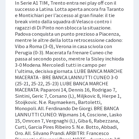
In Serie A1 TIM, Trento entra nei play off con il
successo a Latina. Lotta aperta ancora fra Taranto
e Montichiari per l’accesso al gran finale: il tie
break vinto dalla squadra di Velasco contro i
ragazzi di Di Pinto non sblocca la situazione.
Padova conquista un punto prezioso a Piacenza,
mentre le altre della lotta retrocessione cadono:
Vibo a Roma (3-0), Verona in casa scivola con
Perugia (0-3). Macerata fa frenare Cuneo che
passa al secondo posto, mentre la Sisley inchioda
3-0 Modena. Mercoledì tutti in campo per
l’ultima, decisiva giornata. LUBE BANCA MARCHE
MACERATA - BRE BANCA LANNUTTI CUNEO 3-0
(25-21, 25-22, 25-23) LUBE BANCA MARCHE
MACERATA: Paparoni 14, Dennis 16, Rodrigao 7,
Sintini, Geric 7, Corsano (L), Miljkovic 8, Herpe 1,
Stoijkovic. N.e. Raymaekers, Bartoletti,
Monopoli. All. Ferdinando De Giorgi. BRE BANCA
LANNUTTI CUNEO: Wijsmans 14, Coscione, Lasko
15, Omrcen 7, Vergnaghi (L), Giba 6, Rabezzana,
Curti, Garcia Pires Ribeiro 5. N.e. Botto, Abbadi,
Oro. All. Silvano Prandi. ARBITRI: Francesco