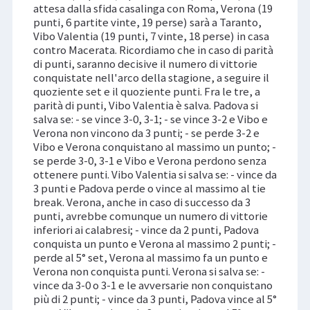
attesa dalla sfida casalinga con Roma, Verona (19
punti, 6 partite vinte, 19 perse) sarà a Taranto,
Vibo Valentia (19 punti, 7 vinte, 18 perse) in casa
contro Macerata. Ricordiamo che in caso di parità
di punti, saranno decisive il numero di vittorie
conquistate nell'arco della stagione, a seguire il
quoziente set e il quoziente punti. Fra le tre, a
parità di punti, Vibo Valentia è salva. Padova si
salva se: - se vince 3-0, 3-1; - se vince 3-2 e Vibo e
Verona non vincono da 3 punti; - se perde 3-2 e
Vibo e Verona conquistano al massimo un punto; -
se perde 3-0, 3-1 e Vibo e Verona perdono senza
ottenere punti. Vibo Valentia si salva se: - vince da
3 punti e Padova perde o vince al massimo al tie
break. Verona, anche in caso di successo da 3
punti, avrebbe comunque un numero di vittorie
inferiori ai calabresi; - vince da 2 punti, Padova
conquista un punto e Verona al massimo 2 punti; -
perde al 5° set, Verona al massimo fa un punto e
Verona non conquista punti. Verona si salva se: -
vince da 3-0 o 3-1 e le avversarie non conquistano
più di 2 punti; - vince da 3 punti, Padova vince al 5°