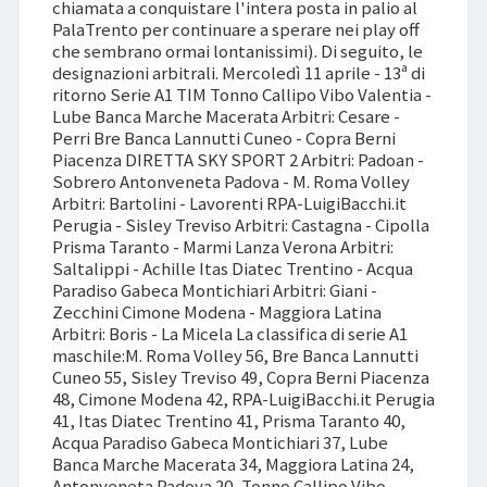
chiamata a conquistare l'intera posta in palio al
PalaTrento per continuare a sperare nei play off
che sembrano ormai lontanissimi). Di seguito, le
designazioni arbitrali. Mercoledì 11 aprile - 13ª di
ritorno Serie A1 TIM Tonno Callipo Vibo Valentia -
Lube Banca Marche Macerata Arbitri: Cesare -
Perri Bre Banca Lannutti Cuneo - Copra Berni
Piacenza DIRETTA SKY SPORT 2 Arbitri: Padoan -
Sobrero Antonveneta Padova - M. Roma Volley
Arbitri: Bartolini - Lavorenti RPA-LuigiBacchi.it
Perugia - Sisley Treviso Arbitri: Castagna - Cipolla
Prisma Taranto - Marmi Lanza Verona Arbitri:
Saltalippi - Achille Itas Diatec Trentino - Acqua
Paradiso Gabeca Montichiari Arbitri: Giani -
Zecchini Cimone Modena - Maggiora Latina
Arbitri: Boris - La Micela La classifica di serie A1
maschile:M. Roma Volley 56, Bre Banca Lannutti
Cuneo 55, Sisley Treviso 49, Copra Berni Piacenza
48, Cimone Modena 42, RPA-LuigiBacchi.it Perugia
41, Itas Diatec Trentino 41, Prisma Taranto 40,
Acqua Paradiso Gabeca Montichiari 37, Lube
Banca Marche Macerata 34, Maggiora Latina 24,
Antonveneta Padova 20, Tonno Callipo Vibo