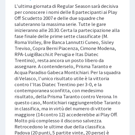
L'ultima giornata di Regular Season sarà decisiva
per conoscere i nomi delle 8 partecipanti ai Play
Off Scudetto 2007 e delle due squadre che
saluteranno la massima serie. Tutte le gare
inizieranno alle 20.30. Certa la partecipazione alla
fase finale delle prime sette classificate (M.
Roma Volley, Bre Banca Lannutti Cuneo, Sisley
Treviso, Copra Berni Piacenza, Cimone Modena,
RPA-LuigiBacchi.it Perugia e Itas Diatec
Trentino), resta ancora un posto libero da
assegnare. A contenderselo, Prisma Taranto e
Acqua Paradiso Gabeca Montichiari. Per la squadra
di Velasco, l'unico risultato utile è la vittoria
contro l'Itas Diatec Trentino per 3-0, e la
contemporanea sconfitta, con medesimo
risultato, della Prisma Taranto contro Verona. In
questo caso, Montichiari raggiungerebbe Taranto
in classifica, ma in virtù del numero di vittorie
maggiore (14 contro 12) accederebbe ai Play Off.
Molto più complesso il discorso salvezza.
Retrocedono le ultime due della classifica.
Padova (20 punti, 5 partite vinte, 20 perse) è