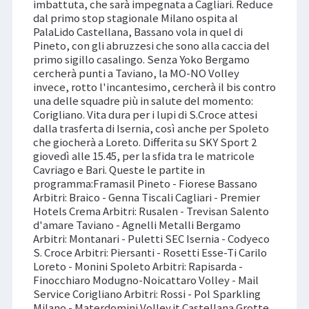
imbattuta, che sarà impegnata a Cagliari. Reduce
dal primo stop stagionale Milano ospita al
PalaLido Castellana, Bassano vola in quel di
Pineto, con gli abruzzesi che sono alla caccia del
primo sigillo casalingo. Senza Yoko Bergamo
cercherà punti a Taviano, la MO-NO Volley
invece, rotto l'incantesimo, cercherà il bis contro
una delle squadre più in salute del momento:
Corigliano. Vita dura per i lupi di S.Croce attesi
dalla trasferta di Isernia, così anche per Spoleto
che giocherà a Loreto. Differita su SKY Sport 2
giovedì alle 15.45, per la sfida tra le matricole
Cavriago e Bari. Queste le partite in
programma:Framasil Pineto - Fiorese Bassano
Arbitri: Braico - Genna Tiscali Cagliari - Premier
Hotels Crema Arbitri: Rusalen - Trevisan Salento
d'amare Taviano - Agnelli Metalli Bergamo
Arbitri: Montanari - Puletti SEC Isernia - Codyeco
S. Croce Arbitri: Piersanti - Rosetti Esse-Ti Carilo
Loreto - Monini Spoleto Arbitri: Rapisarda -
Finocchiaro Modugno-Noicattaro Volley - Mail
Service Corigliano Arbitri: Rossi - Pol Sparkling
Milano - Materdomini Volley.it Castellana Grotte