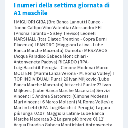
I numeri della settima giornata di
A1 maschile
I MIGLIORI GIBA (Bre Banca Lannutti Cuneo -
Tonno Callipo Vibo Valentia) Alessandro FEI
(Prisma Taranto - Sisley Treviso) Leonell
MARSHALL (Itas Diatec Trentino - Copra Berni
Piacenza) LEANDRO (Maggiora Latina - Lube
Banca Marche Macerata) Domotor MESZAROS
(Acqua Paradiso Gabeca Montichiari -
Antonveneta Padova) RICARDO (RPA-
LuigiBacchi.it Perugia - Cimone Modena) Marco
MOLTENI (Marmi Lanza Verona - M. Roma Volley) I
TOP INDIVIDUALI Punti: 26 Ivan Miljkovic (Lube
Banca Marche Macerata) Attacchi Punto: 23 Ivan
Miljkovic (Lube Banca Marche Macerata) Servizi
Vincenti: 5 Andrea Sartoretti (Cimone Modena)
Muri Vincenti: 6 Marco Molteni (M. Roma Volley) e
Martin Lebl (RPA-LuigiBacchi.it Perugia) La gara
più lunga: 02.07' Maggiora Latina-Lube Banca
Marche Macerata 3-2 La gara più breve: 01.12'
Acqua Paradiso Gabeca Montichiari-Antonveneta