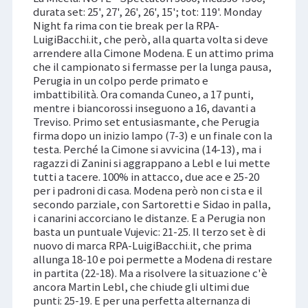
durata set: 25', 27', 26', 26', 15'; tot: 119'. Monday
Night fa rima con tie break per la RPA-
LuigiBacchi.it, che però, alla quarta volta si deve
arrendere alla Cimone Modena. E un attimo prima
che il campionato si fermasse per la lunga pausa,
Perugia in un colpo perde primato e
imbattibilità. Ora comanda Cuneo, a 17 punti,
mentre i biancorossi inseguono a 16, davanti a
Treviso. Primo set entusiasmante, che Perugia
firma dopo un inizio lampo (7-3) e un finale con la
testa. Perché la Cimone si avvicina (14-13), ma i
ragazzi di Zanini si aggrappano a Lebl e lui mette
tutti a tacere. 100% in attacco, due ace e 25-20
per i padroni di casa. Modena però non ci sta e il
secondo parziale, con Sartoretti e Sidao in palla,
i canarini accorciano le distanze. E a Perugia non
basta un puntuale Vujevic: 21-25. Il terzo set è di
nuovo di marca RPA-LuigiBacchi.it, che prima
allunga 18-10 e poi permette a Modena di restare
in partita (22-18). Ma a risolvere la situazione c'è
ancora Martin Lebl, che chiude gli ultimi due
punti: 25-19. E per una perfetta alternanza di