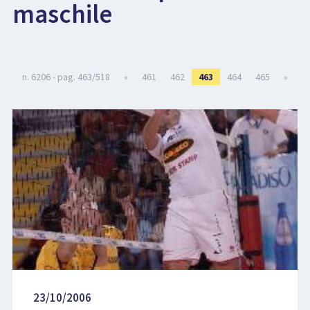
maschile
LIBRI
n. 6206 - pag. 463/518
«
461
462
463
464
465
»
23/10/2006