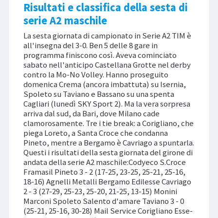
Risultati e classifica della sesta di
serie A2 maschile
La sesta giornata di campionato in Serie A2 TIM è
all'insegna del 3-0. Ben 5 delle 8 gare in
programma finiscono così. Aveva cominciato
sabato nell'anticipo Castellana Grotte nel derby
contro la Mo-No Volley. Hanno proseguito
domenica Crema (ancora imbattuta) su Isernia,
Spoleto su Taviano e Bassano su una spenta
Cagliari (lunedì SKY Sport 2). Ma la vera sorpresa
arriva dal sud, da Bari, dove Milano cade
clamorosamente. Tre i tie break: a Corigliano, che
piega Loreto, a Santa Croce che condanna
Pineto, mentre a Bergamo è Cavriago a spuntarla.
Questi i risultati della sesta giornata del girone di
andata della serie A2 maschile:Codyeco S.Croce
Framasil Pineto 3 - 2 (17-25, 23-25, 25-21, 25-16,
18-16) Agnelli Metalli Bergamo Edilesse Cavriago
2 - 3 (27-29, 25-23, 25-20, 21-25, 13-15) Monini
Marconi Spoleto Salento d'amare Taviano 3 - 0
(25-21, 25-16, 30-28) Mail Service Corigliano Esse-