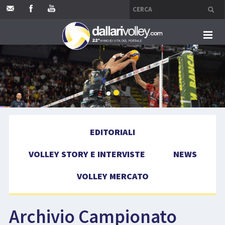
HOME
EDITORIALI
VOLLEY STORY E INTERVISTE
EDITORIALI
NEWS
VOLLEY STORY E INTERVISTE
NEWS
VOLLEY MERCATO
VOLLEY MERCATO
COMPETIZIONI
Archivio Campionato
EVENTI