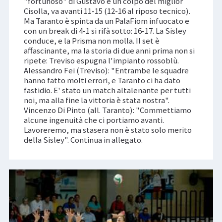
"fortunoso" di Gustavo e un colpo del miglior
Cisolla, va avanti 11-15 (12-16 al riposo tecnico).
Ma Taranto è spinta da un PalaFiom infuocato e
con un break di 4-1 si rifà sotto: 16-17. La Sisley
conduce, e la Prisma non molla. Il set è
affascinante, ma la storia di due anni prima non si
ripete: Treviso espugna l'impianto rossoblù.
Alessandro Fei (Treviso): "Entrambe le squadre
hanno fatto molti errori, e Taranto ci ha dato
fastidio. E' stato un match altalenante per tutti
noi, ma alla fine la vittoria è stata nostra".
Vincenzo Di Pinto (all. Taranto): "Commettiamo
alcune ingenuità che ci portiamo avanti.
Lavoreremo, ma stasera non è stato solo merito
della Sisley". Continua in allegato.