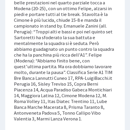
belle prestazioni nel quarto parziale tocca a
Modena (20-25), con un ottimo Felipe, alzarsi in
piedi e portare tutti al tie break. Stavolta è la
Cimone è più lucida, chiude 15-8 e manda il
campionato in stand by. Emanuele Zanini (all.
Perugia): “Troppi alti e bassi e poi nel quinto set
Sartoretti ha sfoderato la sua battuta e
mentalmente la squadra si è seduta. Però
abbiamo guadagnato un punto contro la squadra
che ha la panchina più ricca dell'A1”. Felipe
(Modena): “Abbiamo finito bene, con
quest’ultima partita. Ma ora dobbiamo lavorare
molto, durante la pausa”. Classifica Serie A1 TIM
Bre Banca Lannutti Cuneo 17, RPA-LuigiBacchi.it
Perugia 16, Sisley Treviso 15, Copra Berni
Piacenza 14, Acqua Paradiso Gabeca Montichiari
14, Maggiora Latina 12, Cimone Modena 12, M.
Roma Volley 11, Itas Diatec Trentino 11, Lube
Banca Marche Macerata 8, Prisma Taranto 8,
Antonveneta Padova 5, Tonno Callipo Vibo
Valentia 3, Marmi Lanza Verona 1.