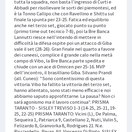
tutta la squadra, non basta l'ingresso di Curti e
Abbadi per risollevare le sorti dei piemontesi, ed
è la Tonno Callipo che con Ravellino e Shittu sul
finale la spunta per 23-25. Fatica ed equilibrio
anche nel terzo set, giocato punto su punto
(primo time out tecnico 7-8), poi la Bre Banca
Lannutti riesce nell'intendo di mettere in
difficoltà la difesa ospite poi un attacco di Giba
vale il set (28-26). Gran finale nel quarto a favore
dei cuneesi, complice il grande calo nella metà
campo di Vibo, la Bre Banca parte spedita e
chiude con un ace di Omrcen per 25-16. MVP
dell'incontro, il brasilliano Giba. Silvano Prandi
(all. Cuneo): "Sono contentissimo di questa
vittoria. Vibo ha fallito la vittoria del terzo set,
hanno allentato, sono stati meno efficaci e noi
abbiamo saputo approfittarne. La pausa? Non ci
sarà agonismo ma il lavoro continua". PRISMA
TARANTO - SISLEY TREVISO 1-3 (14-25, 25-21, 19-
25, 22-25) PRISMA TARANTO: Vicini (L), De Palma,
Sequeira 1, Patriarca 9, Castellano 2, Nuti, Vulin 5,
Felizardo 8, Granvorka 8, Rodrigues 21. N.e.
Ricciardello, Pavan. All. Vincenzo Di Pinto. SISLEY