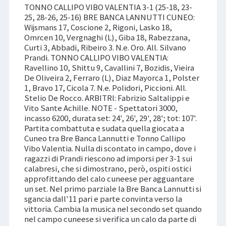
TONNO CALLIPO VIBO VALENTIA 3-1 (25-18, 23-
25, 28-26, 25-16) BRE BANCA LANNUTTI CUNEO:
Wijsmans 17, Coscione 2, Rigoni, Lasko 18,
Omrcen 10, Vergnaghi (L), Giba 18, Rabezzana,
Curti 3, Abbadi, Ribeiro 3. N.e. Oro. All. Silvano
Prandi. TONNO CALLIPO VIBO VALENTIA:
Ravellino 10, Shittu 9, Cavallini 7, Bozidis, Vieira
De Oliveira 2, Ferraro (L), Diaz Mayorca 1, Polster
1, Bravo 17, Cicola 7. N.e. Polidori, Piccioni. All.
Stelio De Rocco. ARBITRI: Fabrizio Saltalippi e
Vito Sante Achille. NOTE - Spettatori 3000,
incasso 6200, durata set: 24', 26', 29', 28'; tot: 107'.
Partita combattuta e sudata quella giocata a
Cuneo tra Bre Banca Lannutti e Tonno Callipo
Vibo Valentia. Nulla di scontato in campo, dove i
ragazzi di Prandi riescono ad imporsi per 3-1 sui
calabresi, che si dimostrano, però, ospiti ostici
approfittando del calo cuneese per agguantare
un set. Nel primo parziale la Bre Banca Lannutti si
sgancia dall'11 pari e parte convinta verso la
vittoria. Cambia la musica nel secondo set quando
nel campo cuneese si verifica un calo da parte di