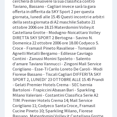
cercherà di smuovere la sua classifica contro
Taviano, Bassano - Cagliari invece sarà la gara
offerta in differita da SKY Sport 2 per questa
giornata, lunedì alle 15.45 Questi incontri e arbitri
della sesta giornata di A2 maschile:Sabato 21
ottobre 2006 ore 18.15 Materdomini Volley.it
Castellana Grotte - Modugno-Noicattaro Volley
DIRETTA SKY SPORT 2 Bertogna - Savino N.
Domenica 22 ottobre 2006 ore 18.00 Codyeco S.
Croce - Framasil Pineto Ravallese - Tomaselli
Agnelli Metalli Bergamo - Edilesse Cavriago
Contini - Zanussi Monini Spoleto - Salento
d'amare Taviano Vannucci - Zingoni Mail Service
Corigliano - Esse-Ti Carilo Loreto De Caroli - Modi
Fiorese Bassano - Tiscali Cagliari DIFFERITA SKY
SPORT 2, LUNEDI' 23 OTTOBRE ALLE 15.45 Prandi
- Gelati Premier Hotels Crema - SEC Isernia
Bartoloni - Frapiccini Abasan Bari - Sparkling
Milano Valeriani - Costantini Classifica Serie A2
TIM: Premier Hotels Crema 14; Mail Service
Corigliano 11; Codyeco Santa Croce, Framasil
Cucine Pineto 10; Sparkling Milano, Fiorese
Bassano, Materdomini Volley.it Castellana Grotte