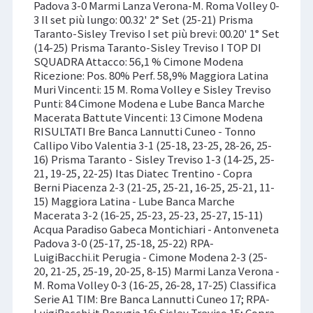
Padova 3-0 Marmi Lanza Verona-M. Roma Volley 0-
3 Il set più lungo: 00.32' 2° Set (25-21) Prisma
Taranto-Sisley Treviso I set più brevi: 00.20' 1° Set
(14-25) Prisma Taranto-Sisley Treviso I TOP DI
SQUADRA Attacco: 56,1 % Cimone Modena
Ricezione: Pos. 80% Perf. 58,9% Maggiora Latina
Muri Vincenti: 15 M. Roma Volley e Sisley Treviso
Punti: 84 Cimone Modena e Lube Banca Marche
Macerata Battute Vincenti: 13 Cimone Modena
RISULTATI Bre Banca Lannutti Cuneo - Tonno
Callipo Vibo Valentia 3-1 (25-18, 23-25, 28-26, 25-
16) Prisma Taranto - Sisley Treviso 1-3 (14-25, 25-
21, 19-25, 22-25) Itas Diatec Trentino - Copra
Berni Piacenza 2-3 (21-25, 25-21, 16-25, 25-21, 11-
15) Maggiora Latina - Lube Banca Marche
Macerata 3-2 (16-25, 25-23, 25-23, 25-27, 15-11)
Acqua Paradiso Gabeca Montichiari - Antonveneta
Padova 3-0 (25-17, 25-18, 25-22) RPA-
LuigiBacchi.it Perugia - Cimone Modena 2-3 (25-
20, 21-25, 25-19, 20-25, 8-15) Marmi Lanza Verona -
M. Roma Volley 0-3 (16-25, 26-28, 17-25) Classifica
Serie A1 TIM: Bre Banca Lannutti Cuneo 17; RPA-