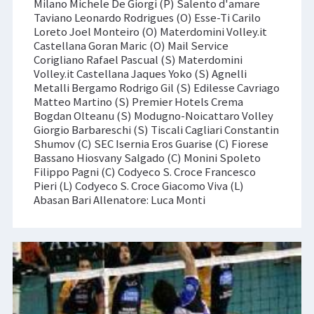
Milano Michele De Giorgi (P) Salento d'amare
Taviano Leonardo Rodrigues (O) Esse-Ti Carilo
Loreto Joel Monteiro (O) Materdomini Volley.it
Castellana Goran Maric (O) Mail Service
Corigliano Rafael Pascual (S) Materdomini
Volley.it Castellana Jaques Yoko (S) Agnelli
Metalli Bergamo Rodrigo Gil (S) Edilesse Cavriago
Matteo Martino (S) Premier Hotels Crema
Bogdan Olteanu (S) Modugno-Noicattaro Volley
Giorgio Barbareschi (S) Tiscali Cagliari Constantin
Shumov (C) SEC Isernia Eros Guarise (C) Fiorese
Bassano Hiosvany Salgado (C) Monini Spoleto
Filippo Pagni (C) Codyeco S. Croce Francesco
Pieri (L) Codyeco S. Croce Giacomo Viva (L)
Abasan Bari Allenatore: Luca Monti