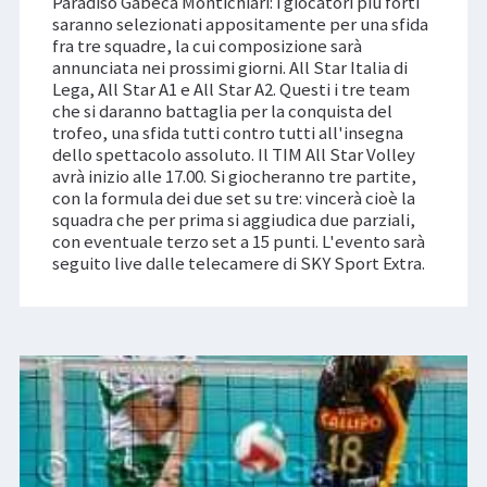
Paradiso Gabeca Montichiari: i giocatori più forti
saranno selezionati appositamente per una sfida
fra tre squadre, la cui composizione sarà
annunciata nei prossimi giorni. All Star Italia di
Lega, All Star A1 e All Star A2. Questi i tre team
che si daranno battaglia per la conquista del
trofeo, una sfida tutti contro tutti all'insegna
dello spettacolo assoluto. Il TIM All Star Volley
avrà inizio alle 17.00. Si giocheranno tre partite,
con la formula dei due set su tre: vincerà cioè la
squadra che per prima si aggiudica due parziali,
con eventuale terzo set a 15 punti. L'evento sarà
seguito live dalle telecamere di SKY Sport Extra.