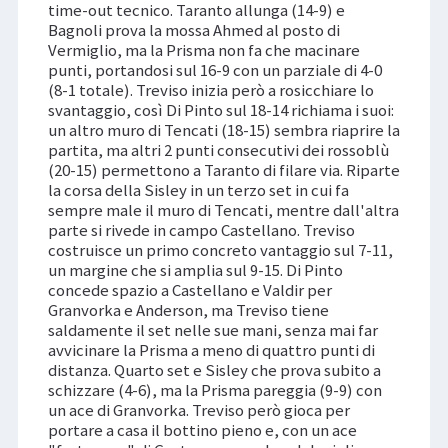
time-out tecnico. Taranto allunga (14-9) e
Bagnoli prova la mossa Ahmed al posto di
Vermiglio, ma la Prisma non fa che macinare
punti, portandosi sul 16-9 con un parziale di 4-0
(8-1 totale). Treviso inizia però a rosicchiare lo
svantaggio, così Di Pinto sul 18-14 richiama i suoi:
un altro muro di Tencati (18-15) sembra riaprire la
partita, ma altri 2 punti consecutivi dei rossoblù
(20-15) permettono a Taranto di filare via. Riparte
la corsa della Sisley in un terzo set in cui fa
sempre male il muro di Tencati, mentre dall'altra
parte si rivede in campo Castellano. Treviso
costruisce un primo concreto vantaggio sul 7-11,
un margine che si amplia sul 9-15. Di Pinto
concede spazio a Castellano e Valdir per
Granvorka e Anderson, ma Treviso tiene
saldamente il set nelle sue mani, senza mai far
avvicinare la Prisma a meno di quattro punti di
distanza. Quarto set e Sisley che prova subito a
schizzare (4-6), ma la Prisma pareggia (9-9) con
un ace di Granvorka. Treviso però gioca per
portare a casa il bottino pieno e, con un ace