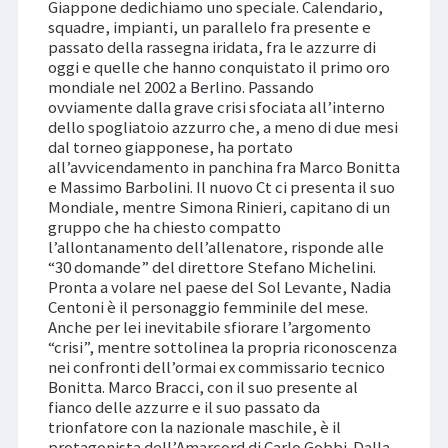
Giappone dedichiamo uno speciale. Calendario,
squadre, impianti, un parallelo fra presente e
passato della rassegna iridata, fra le azzurre di
oggi e quelle che hanno conquistato il primo oro
mondiale nel 2002 a Berlino. Passando
ovviamente dalla grave crisi sfociata all’interno
dello spogliatoio azzurro che, a meno di due mesi
dal torneo giapponese, ha portato
all’avvicendamento in panchina fra Marco Bonitta
e Massimo Barbolini. Il nuovo Ct ci presenta il suo
Mondiale, mentre Simona Rinieri, capitano di un
gruppo che ha chiesto compatto
l’allontanamento dell’allenatore, risponde alle
“30 domande” del direttore Stefano Michelini.
Pronta a volare nel paese del Sol Levante, Nadia
Centoni è il personaggio femminile del mese.
Anche per lei inevitabile sfiorare l’argomento
“crisi”, mentre sottolinea la propria riconoscenza
nei confronti dell’ormai ex commissario tecnico
Bonitta. Marco Bracci, con il suo presente al
fianco delle azzurre e il suo passato da
trionfatore con la nazionale maschile, è il
protagonista dell’Amarcord di Carlo Gobbi. Dalla