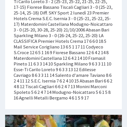
Ti Carilo Loreto 3 - 2 (25-23, 25-22, 21-25, 22-25,
17-15) Fiorese Bassano Tiscali Cagliari 3 - 0 (25-23,
25-14, 25-18) Diff. SKY Sport 2 lunedì 23 Premier
Hotels Crema S.E.C. Isernia 3 - 0 (25-21, 25-22, 25-
17) Materdomini Castellana Modugno-Noicattaro
3 - 0 (25-20, 30-28, 25-20) 21/10/2006 Abasan Bari
Sparkling Milano 3 - 0 (26-24, 25-22, 25-20) LA
CLASSIFICA Premier Hotels Crema 17 6 6 0 18 5
Mail Service Corigliano 13 6 5 1 17 11 Codyeco
S.Croce 12 6 5 1 16 9 Fiorese Bassano 12 6 4 2 14 8
Materdomini Castellana 12 6 4 2 14 10 Framasil
Pineto 11 6 3 3 14 10 Sparkling Milano 9 6 3 3 11 10
Esse-Ti Carilo Loreto 9 6 3 3 13 12 Edilesse
Cavriago 8 6 3 3 11 14 Salento d'amare Taviano 8 6
2 4 11 12 S.E.C. Isernia 7 6 2 4 10 15 Abasan Bari 6 6 2
4 8 12 Tiscali Cagliari 6 6 2 4 7 13 Monini Marconi
Spoleto 5 6 2 4 7 14 Modugno-Noicattaro 5 6 1 5 8
16 Agnelli Metalli Bergamo 4 6 1 5 9 17