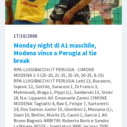
17/10/2006
Monday night di A1 maschile,
Modena vince a Perugia al tie
break
RPA-LUIGIBACCHI.IT PERUGIA - CIMONE
MODENA 2-3 (25-20, 21-25, 25-19, 20-25, 8-15)
RPA-LUIGIBACCHI.IT PERUGIA: Lebl 13, Bucaioni,
Vujevic 12, Sottile, Saraceni 1, Di Franco 3,
Mahmoudi, Braga 1, Pippi (L), Swiderski 13, Stokr
18. N.e. Lipparini. All. Emanuele Zanini. CIMONE
MODENA: Tagliatti 4, Rak 5, Felipe 7, Sartoretti
24, Dos Santos Junior 15, Giombini 2, Messana (L),
Giani 10, Bellini, Murilo 15, Casoli 1, Garcia 1. All.
Bruno Bagnoli. ARBITRI: Roberto Boris e Sandro
La Micela. NOTE - Spettatori 3600, incasso 7500,