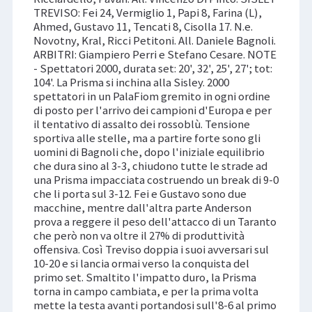
TREVISO: Fei 24, Vermiglio 1, Papi 8, Farina (L),
Ahmed, Gustavo 11, Tencati 8, Cisolla 17. N.e.
Novotny, Kral, Ricci Petitoni. All. Daniele Bagnoli.
ARBITRI: Giampiero Perri e Stefano Cesare. NOTE
- Spettatori 2000, durata set: 20', 32', 25', 27'; tot:
104'. La Prisma si inchina alla Sisley. 2000
spettatori in un PalaFiom gremito in ogni ordine
di posto per l'arrivo dei campioni d'Europa e per
il tentativo di assalto dei rossoblù. Tensione
sportiva alle stelle, ma a partire forte sono gli
uomini di Bagnoli che, dopo l'iniziale equilibrio
che dura sino al 3-3, chiudono tutte le strade ad
una Prisma impacciata costruendo un break di 9-0
che li porta sul 3-12. Fei e Gustavo sono due
macchine, mentre dall'altra parte Anderson
prova a reggere il peso dell'attacco di un Taranto
che però non va oltre il 27% di produttività
offensiva. Così Treviso doppia i suoi avversari sul
10-20 e si lancia ormai verso la conquista del
primo set. Smaltito l'impatto duro, la Prisma
torna in campo cambiata, e per la prima volta
mette la testa avanti portandosi sull'8-6 al primo